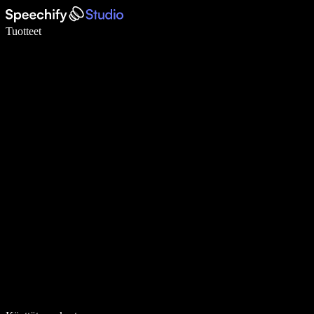
Kirjoita 5× nopeammin puheentunnistuksen avulla
Tuotteet
Lue lisää