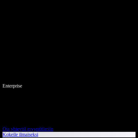
Enterprise
Ota yhteyttä myyntitiimiin
Kokeile ilmaiseksi