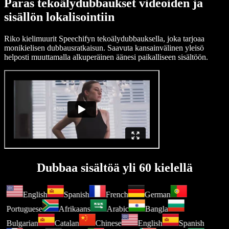
Paras tekoälydubbaukset videoiden ja
sisällön lokalisointiin
Riko kielimuurit Speechifyn tekoälydubbauksella, joka tarjoaa
monikielisen dubbausratkaisun. Saavuta kansainvälinen yleisö
helposti muuttamalla alkuperäinen äänesi paikalliseen sisältöön.
Dubbaa sisältöä yli 60 kielellä
English
Spanish
French
German
Portuguese
Afrikaans
Arabic
Bangla
Bulgarian
Catalan
Chinese
English
Spanish