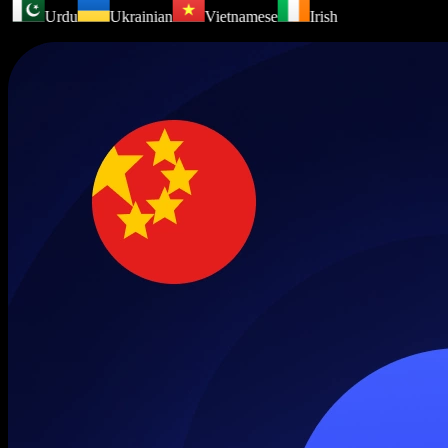
Urdu
Ukrainian
Vietnamese
Irish