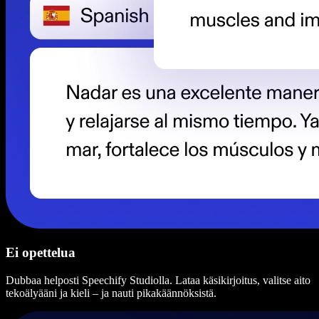
Ei opettelua
Dubbaa helposti Speechify Studiolla. Lataa käsikirjoitus, valitse aito
tekoälyääni ja kieli – ja nauti pikakäännöksistä.