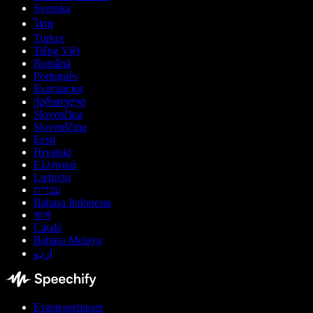
Svenska
ไทย
Türkçe
Tiếng Việt
Română
Português
Български
ქართული
Slovenčina
Slovenščina
Eesti
Hrvatski
Ελληνικά
Lietuvių
עברית
Bahasa Indonesia
বাংলা
Català
Bahasa Melayu
اردو
Evästeasetukset