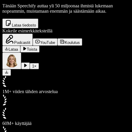
Tänään Speechify auttaa yli 50 miljoonaa ihmistä lukemaan
nopeammin, muistamaan enemmän ja säästämään aikaa.
Lataa tiedosto
Kokeile esimerkkiteksteillä
Podcastit
YouTube
Koulutus
Lataa
Toista
1
×
1M+ viiden tähden arvostelua
60M+ käyttäjää