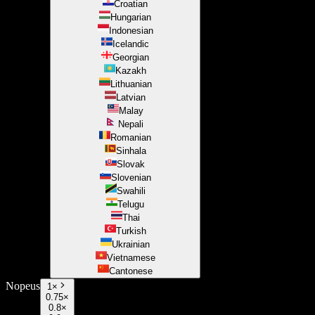
Croatian
Hungarian
Indonesian
Icelandic
Georgian
Kazakh
Lithuanian
Latvian
Malay
Nepali
Romanian
Sinhala
Slovak
Slovenian
Swahili
Telugu
Thai
Turkish
Ukrainian
Vietnamese
Cantonese
Nopeus
1
×
0.75×
0.8×