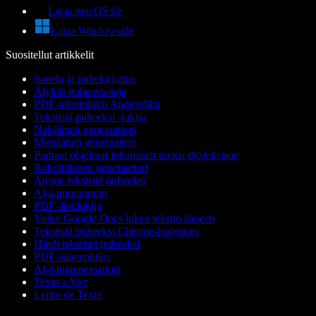
Lataa macOS:lle
Lataa Windowsille
Suositellut artikkelit
Sanelu ja puhekirjoitus
Älykäs puheavustaja
PDF-tekstinluku Androidilla
Tekstistä puheeksi -lukija
Naisäänen generaattori
Miesäänen generaattori
Parhaat ohjelmat lukemisen tueksi dysleksiaan
Robottiäänen generaattori
Anime-tekstistä puheeksi
AI-äänimuunnin
PDF-äänilukija
Voiko Google Docs lukea tekstin ääneen
Tekstistä puheeksi Chrome-laajennus
Hindi tekstistä puheeksi
PDF-ääneenluku
AI-äänigeneraattori
Texto a Voz
Leitor de Texto