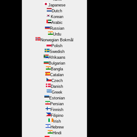
Japanese
Dutch
Korean
Arabic
Russian
Urdu
Norwegian Bokmål
Polish
Swedish
Afrikaans
Bulgarian
Bangla
Catalan
Czech
Danish
Greek
Estonian
Persian
Finnish
Filipino
Irish
Hebrew
Hindi