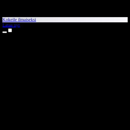
Kokeile ilmaiseksi
Lataa nyt
Tuotteet
Tekstistä puheeksi
iPhone- ja iPad-sovellukset
Android-sovellus
Chrome-laajennus
Edge-laajennus
Verkkosovellus
Mac-sovellus
Windows-sovellus