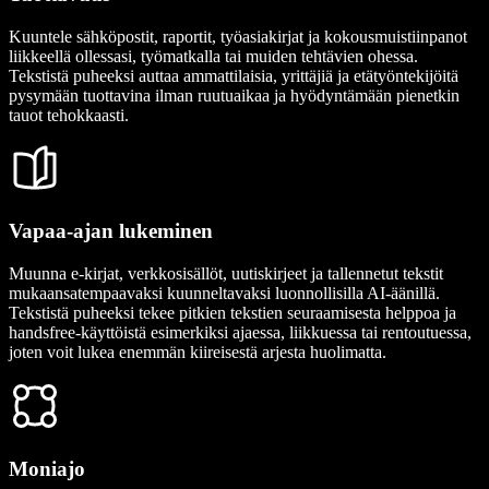
Kuuntele sähköpostit, raportit, työasiakirjat ja kokousmuistiinpanot
liikkeellä ollessasi, työmatkalla tai muiden tehtävien ohessa.
Tekstistä puheeksi auttaa ammattilaisia, yrittäjiä ja etätyöntekijöitä
pysymään tuottavina ilman ruutuaikaa ja hyödyntämään pienetkin
tauot tehokkaasti.
Vapaa-ajan lukeminen
Muunna e-kirjat, verkkosisällöt, uutiskirjeet ja tallennetut tekstit
mukaansatempaavaksi kuunneltavaksi luonnollisilla AI-äänillä.
Tekstistä puheeksi tekee pitkien tekstien seuraamisesta helppoa ja
handsfree-käyttöistä esimerkiksi ajaessa, liikkuessa tai rentoutuessa,
joten voit lukea enemmän kiireisestä arjesta huolimatta.
Moniajo