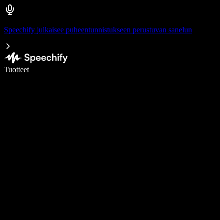
Speechify julkaisee puheentunnistukseen perustuvan sanelun
Kirjoita 5× nopeammin puheentunnistuksen avulla
Tuotteet
Lue lisää