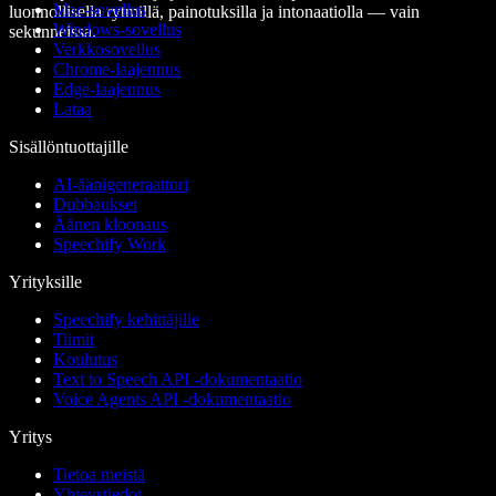
Mac-sovellus
luonnollisella rytmillä, painotuksilla ja intonaatiolla — vain
Windows-sovellus
sekunneissa.
Verkkosovellus
Chrome-laajennus
Edge-laajennus
Lataa
Sisällöntuottajille
AI-äänigeneraattori
Dubbaukset
Äänen kloonaus
Speechify Work
Yrityksille
Speechify kehittäjille
Tiimit
Koulutus
Text to Speech API -dokumentaatio
Voice Agents API -dokumentaatio
Yritys
Tietoa meistä
Yhteystiedot