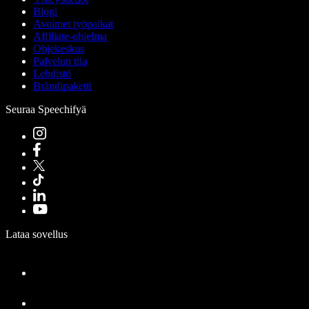
Blogi
Avoimet työpaikat
Affiliate-ohjelma
Ohjekeskus
Palvelun tila
Lehdistö
Brändipaketti
Seuraa Speechifyä
Lataa sovellus