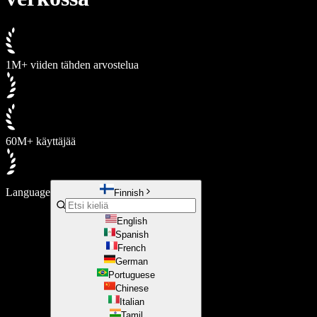
1M+ viiden tähden arvostelua
60M+ käyttäjää
Language
Finnish
English
Spanish
French
German
Portuguese
Chinese
Italian
Tamil