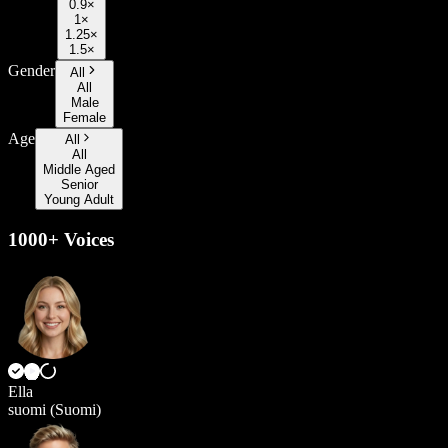
0.9×
1×
1.25×
1.5×
Gender
All
All
Male
Female
Age
All
All
Middle Aged
Senior
Young Adult
1000+ Voices
Ella
suomi (Suomi)