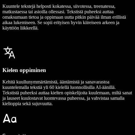
Kuuntele tekstejä helposti kokatessa, siivotessa, treenatessa,
matkustaessa tai asioilla ollessasi. Tekstistä puheeksi auttaa
omaksumaan tietoa ja oppimaan uutta pitkin päivää ilman erillistä
aikaa lukemiseen. Se sopii erityisen hyvin kiireiseen arkeen ja
käyttöön liikkeellä.
Kielen oppiminen
Kehitä kuullunymmärtämistä, ääntämistä ja sanavarastoa
kuuntelemalla tekstiä yli 60 kielellä luonnollisilla AI-äänillä.
Tekstistä puheeksi auttaa kielten opiskelijoita kuulemaan, miltä sanat
ja lauseet kuulostavat luontevassa puheessa, ja vahvistaa samalla
kielioppia sekä sujuvuutta.