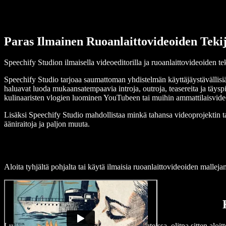
Paras Ilmainen Ruoanlaittovideoiden Teki
Speechify Studion ilmaisella videoeditorilla ja ruoanlaittovideoiden te
Speechify Studio tarjoaa saumattoman yhdistelmän käyttäjäystävällisiä t
haluavat luoda mukaansatempaavia introja, outroja, teasereita ja täyspi
kulinaaristen vlogien luominen YouTubeen tai muihin ammattilaisvide
Lisäksi Speechify Studio mahdollistaa minkä tahansa videoprojektin taso
ääniraitoja ja paljon muuta.
Aloita tyhjältä pohjalta tai käytä ilmaisia ruoanlaittovideoiden malle
Luo korkealaatuisia ruoanlaittovideoita minuuteissa, olitpa sitten aloitte