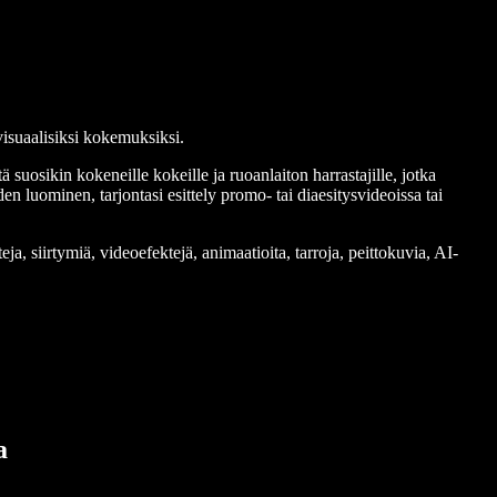
visuaalisiksi kokemuksiksi.
 suosikin kokeneille kokeille ja ruoanlaiton harrastajille, jotka
en luominen, tarjontasi esittely promo- tai diaesitysvideoissa tai
, siirtymiä, videoefektejä, animaatioita, tarroja, peittokuvia, AI-
a