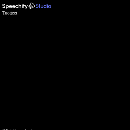
Kirjoita 5× nopeammin puheentunnistuksen avulla
Tuotteet
Lue lisää