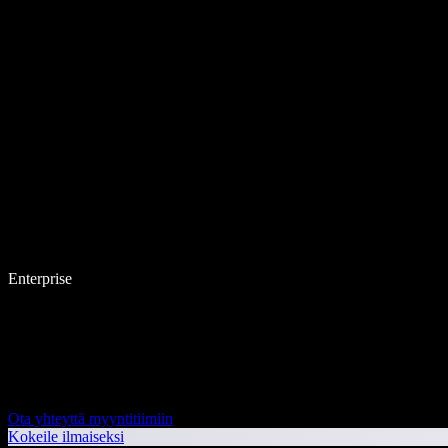
Enterprise
Ota yhteyttä myyntitiimiin
Kokeile ilmaiseksi