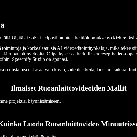
jä
kijällä käyttäjät voivat helposti muuttaa keittiöluomuksensa kiehtoviksi 
oimintoja ja korkealaatuisia AI-videoeditointityökaluja, mikä tekee siitä
tkiä ruoanlaittovideoita. Olipa kyseessä herkullisten reseptivideo-oppaid
oihin, Speechify Studio on apunasi.
n nostamisen. Lisää vain kuvia, videoleikkeitä, taustamusiikkia, fontteja
Ilmaiset Ruoanlaittovideoiden Mallit
jamme projektisi käynnistämiseen.
Kuinka Luoda Ruoanlaittovideo Minuuteiss
lija tai kokenut sisällöntuottaja.