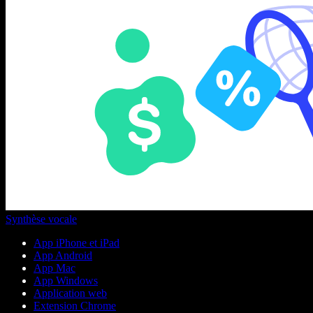
Synthèse vocale
App iPhone et iPad
App Android
App Mac
App Windows
Application web
Extension Chrome