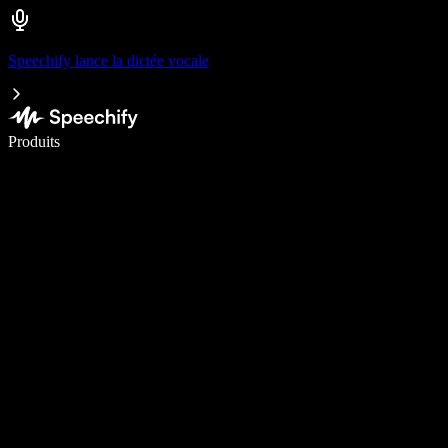
Speechify lance la dictée vocale
Écrivez 5× plus vite grâce à la dictée vocale
Produits
En savoir plus