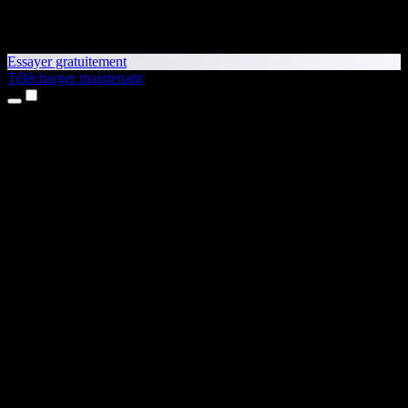
Essayer gratuitement
Télécharger maintenant
Produits
Synthèse vocale
Apps iPhone et iPad
App Android
Extension Chrome
Extension Edge
Application web
App Mac
App Windows