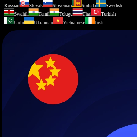
Russian
Slovak
Slovenian
Sinhala
Swedish
Swahili
Tamil
Telugu
Thai
Turkish
Urdu
Ukrainian
Vietnamese
Irish