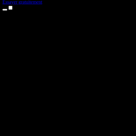
Essayer gratuitement
Produits
Synthèse vocale
Apps iPhone et iPad
App Android
Extension Chrome
Extension Edge
Application web
App Mac
App Windows
Générateur de voix IA
Voix off
Doublage
Clonage vocal