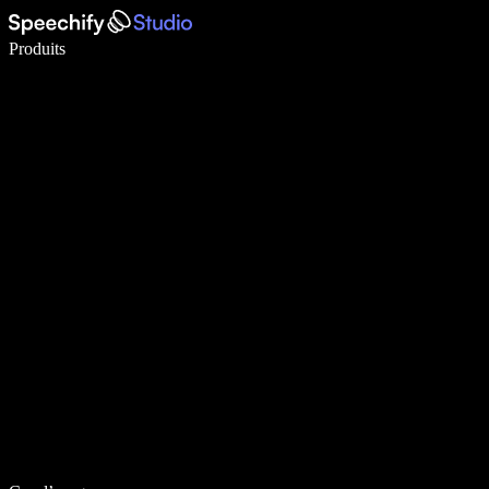
Écrivez 5× plus vite grâce à la dictée vocale
Produits
En savoir plus