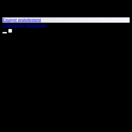
Essayer gratuitement
Télécharger maintenant
Produits
Synthèse vocale
Apps iPhone et iPad
App Android
Extension Chrome
Extension Edge
Application web
App Mac
App Windows