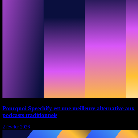
Pourquoi Speechify est une meilleure alternative aux
podcasts traditionnels
2 février 2026