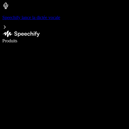
Speechify lance la dictée vocale
Écrivez 5× plus vite grâce à la dictée vocale
Produits
En savoir plus