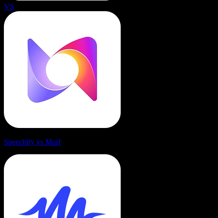
VS
Speechify vs Murf