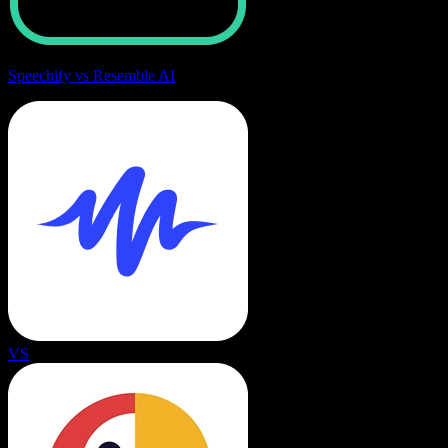
Speechify vs Resemble AI
VS