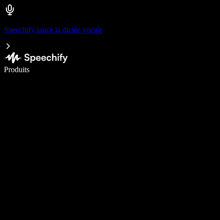
Speechify lance la dictée vocale
Écrivez 5× plus vite grâce à la dictée vocale
Produits
En savoir plus