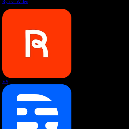
Rytr vs Wideo
VS