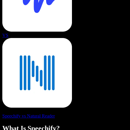
VS
Speechify vs Natural Reader
What Is Speechify?