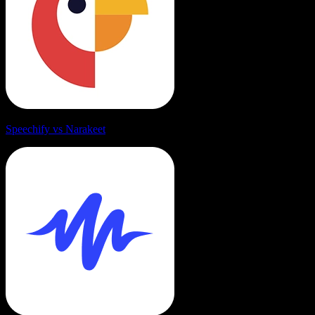
Speechify vs Narakeet