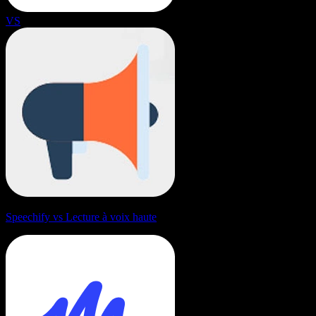
VS
Speechify vs Lecture à voix haute