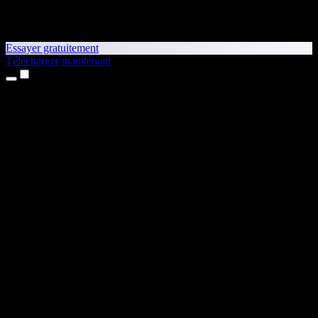
Essayer gratuitement
Télécharger maintenant
Produits
Synthèse vocale
Apps iPhone et iPad
App Android
Extension Chrome
Extension Edge
Application web
App Mac
App Windows