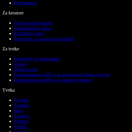
Preuzimanje
Za kreatore
AI generator glasova
Sinkronizacija glasa
Kloniranje glasa
Speechify za poslovne korisnike
Za tvrtke
Speechify za programere
Timovi
Obrazovanje
Dokumentacija API-ja za pretvaranje teksta u govor
Dokumentacija API-ja za glasovne agente
Tvrtka
O nama
Kontakt
Blog
Karijere
Partneri
Pomoć
Status