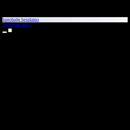
Isprobajte besplatno
Preuzmite sada
Proizvodi
Pretvaranje teksta u govor
Aplikacije za iPhone i iPad
Aplikacija za Android
Proširenje za Chrome
Proširenje za Edge
Web-aplikacija
Aplikacija za Mac
Aplikacija za Windows