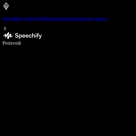
Speechify pokreće diktiranje pomoću glasovnog unosa
Pišite 5× brže uz glasovno diktiranje
Proizvodi
Saznajte više