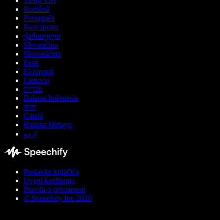
Tiếng Việt
Română
Português
Български
ქართული
Slovenčina
Slovenščina
Eesti
Ελληνικά
Lietuvių
עברית
Bahasa Indonesia
বাংলা
Català
Bahasa Melayu
اردو
Postavke kolačića
Uvjeti korištenja
Pravila o privatnosti
© Speechify Inc 2026