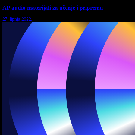
AP audio materijali za učenje i pripremu
27. lipnja 2022.