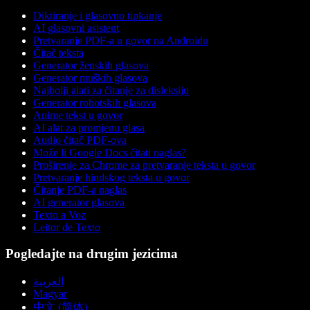
Diktiranje i glasovno tipkanje
AI glasovni asistent
Pretvaranje PDF-a u govor na Androidu
Čitač teksta
Generator ženskih glasova
Generator muških glasova
Najbolji alati za čitanje za disleksiju
Generator robotskih glasova
Anime tekst u govor
AI alat za promjenu glasa
Audio čitač PDF-ova
Može li Google Docs čitati naglas?
Proširenje za Chrome za pretvaranje teksta u govor
Pretvaranje hindskog teksta u govor
Čitanje PDF-a naglas
AI generator glasova
Texto a Voz
Leitor de Texto
Pogledajte na drugim jezicima
العربية
Magyar
中文 (简体)