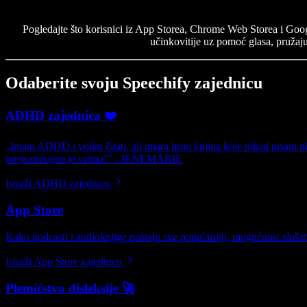
Pogledajte što korisnici iz App Storea, Chrome Web Storea i Googl
učinkovitije uz pomoć glasa, pružaj
Odaberite svoju Speechify zajednicu
ADHD zajednica ❤️
„Imam ADHD i volim čitati, ali imam hrpu knjiga koje nikad nisam ni 
preporučujem je svima!” - JENEMARIE
Istraži ADHD zajednicu
App Store
Kako podcasti i audioknjige postaju sve popularniji, mogućnost slušan
Istraži App Store zajednicu
Plemićstvo disleksije 🚀