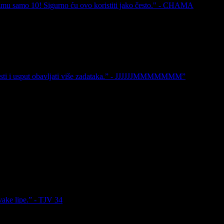
i uzmu samo 10! Sigurno ću ovo koristiti jako često." - CHAMA
ijesti i usput obavljati više zadataka.” - JJJJJJMMMMMMM”
vake lipe.” - TJV 34