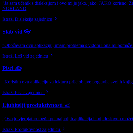
"Ja sam učenik s disleksijom i ovo mi je jako, jako, JAKO korisno. Z
NORLAND
Istraži Disleksija zajednicu
Slab vid 👓
“Obožavam ovu aplikaciju, imam problema s vidom i ona mi pomaže čit
Istraži Loš vid zajednicu
Pisci ✍️
„Koristim ovu aplikaciju za lekturu prije objave poglavlja svojih kn
Istraži Pisac zajednicu
Ljubitelji produktivnosti 📈
„Ovo je vjerojatno među pet najboljih aplikacija ikad, doslovno možet
Istraži Produktivnost zajednicu