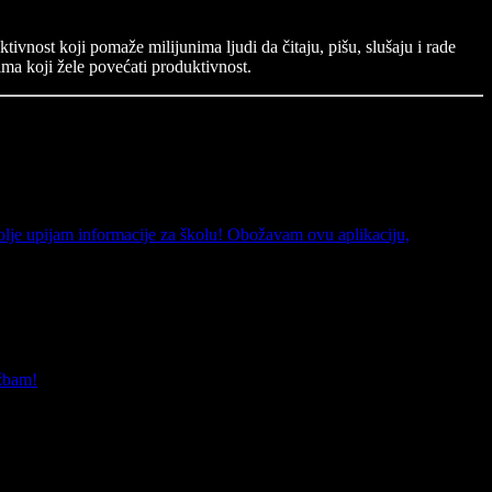
vnost koji pomaže milijunima ljudi da čitaju, pišu, slušaju i rade
ma koji žele povećati produktivnost.
bolje upijam informacije za školu! Obožavam ovu aplikaciju,
ežbam!