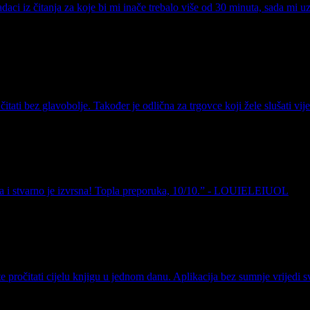
adaci iz čitanja za koje bi mi inače trebalo više od 30 minuta, sada m
ati bez glavobolje. Također je odlična za trgovce koji žele slušati v
jiga i stvarno je izvrsna! Topla preporuka, 10/10.” - LOUIELEIUOL
e pročitati cijelu knjigu u jednom danu. Aplikacija bez sumnje vrijedi s