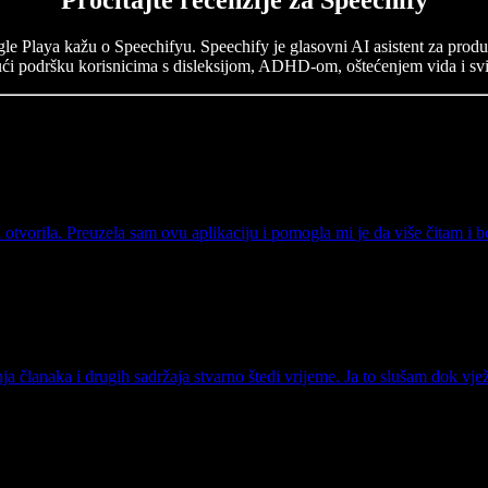
e Playa kažu o Speechifyu. Speechify je glasovni AI asistent za produkti
ući podršku korisnicima s disleksijom, ADHD-om, oštećenjem vida i svi
otvorila. Preuzela sam ovu aplikaciju i pomogla mi je da više čitam i 
ja članaka i drugih sadržaja stvarno štedi vrijeme. Ja to slušam dok vj