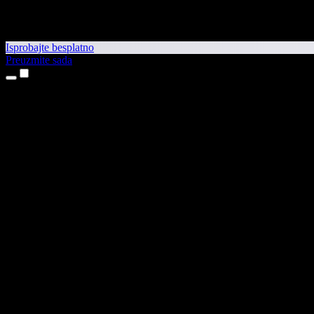
Isprobajte besplatno
Preuzmite sada
Proizvodi
Pretvaranje teksta u govor
Aplikacije za iPhone i iPad
Aplikacija za Android
Proširenje za Chrome
Proširenje za Edge
Web-aplikacija
Aplikacija za Mac
Aplikacija za Windows