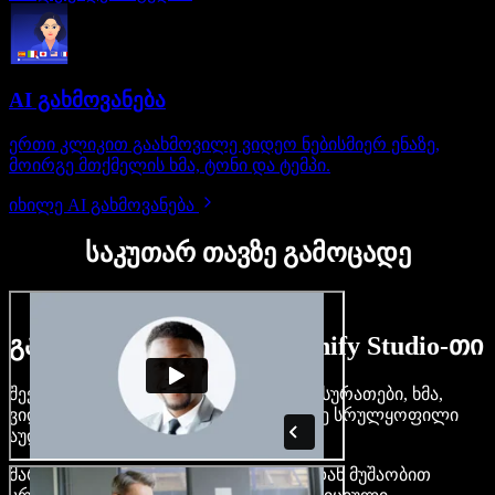
AI გახმოვანება
ერთი კლიკით გაახმოვილე ვიდეო ნებისმიერ ენაზე,
მოირგე მთქმელის ხმა, ტონი და ტემპი.
იხილე AI გახმოვანება
საკუთარ თავზე გამოცადე
გაიგე, რას შეძლებ Speechify Studio-თი
შექმენი გახმოვანება, დაამატე უფასო სურათები, ხმა,
ვიდეო, დააკლონირე შენი ხმა — ააწყე სრულყოფილი
აუდიო-ვიდეო პროექტები.
მარტივი ინტერფეისით და ბრაუზერიდან მუშაობით