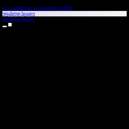
დაუკავშირდი გაყიდვების გუნდს
უფასოდ სცადე
უფასოდ სცადე
პროდუქტები
ტექსტი ხმაში
iPhone & iPad აპები
Android აპი
Chrome გაფართოება
Edge გაფართოება
ვებაპი
Mac აპი