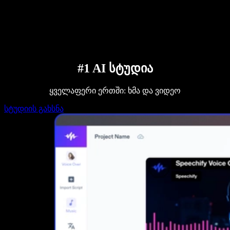
დაუკავშირდი გაყიდვების გუნდს
Speechify ბიზნესისა და EDU-სთვის
Speechify Work-ზე წვდომა
Speechify DSA-სთვის
SIMBA ხმოვანი აგენტები
Speechify დეველოპერებისთვის
#1 AI სტუდია
ყველაფერი ერთში: ხმა და ვიდეო
სტუდიის გახსნა