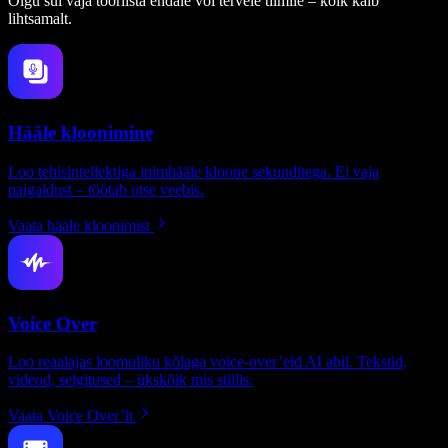
Olgu sul vaja tööriista endale või tervele tiimile – kõik käib
lihtsamalt.
Hääle kloonimine
Loo tehisintellektiga inimhääle kloone sekunditega. Ei vaja
paigaldust – töötab otse veebis.
Vaata hääle kloonimist
Voice Over
Loo reaalajas loomuliku kõlaga voice-over’eid AI abil. Tekstid,
videod, selgitused – ükskõik mis stiilis.
Vaata Voice Over’it