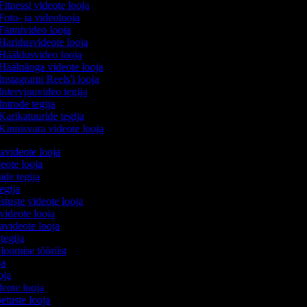
Fitnessi videote looja
Foto- ja videolooja
Fännivideo looja
Haridusvideote looja
Hääldusvideo looja
Häälnäoga videote looja
Instagrami Reels'i looja
Intervjuuvideo tegija
Introde tegija
Karikatuuride tegija
Kinnisvara videote looja
avideote looja
eote looja
ide tegija
tegija
stuste videote looja
videote looja
videote looja
 tegija
 loomise tööriist
oja
ooja
ideote looja
etuste looja