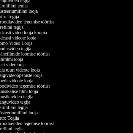
nguvideo tegija
ulifilmi tegija
teeriumifilmi looja
ro Tegija
oodiavideo tegemise tööriist
efilmi tegija
casti video looja koopia
casti videote looja
omo Video Looja
odusvideo tegija
nefilmide loomise tööriist
ifilmi looja
ci videolooja
a tuuri videote looja
givideoõpetuste looja
edisvideote looja
divideo tegemise tööriist
sikalise filmi looja
usikavideo tegija
nguvideo tegija
ulifilmi tegija
teeriumifilmi looja
ro Tegija
oodiavideo tegemise tööriist
efilmi tegija