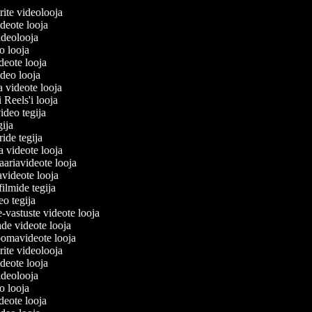
lerite videolooja
videote looja
videolooja
eo looja
ideote looja
ideo looja
a videote looja
i Reels'i looja
video tegija
egija
ride tegija
ra videote looja
ariavideote looja
videote looja
filmide tegija
deo tegija
e-vastuste videote looja
ade videote looja
oomavideote looja
lerite videolooja
videote looja
videolooja
eo looja
ideote looja