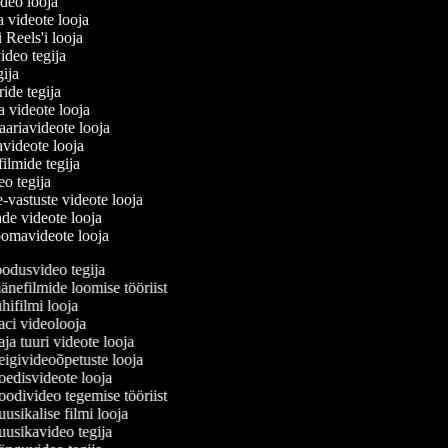
ideo looja
a videote looja
i Reels'i looja
video tegija
egija
ride tegija
ra videote looja
ariavideote looja
videote looja
filmide tegija
deo tegija
e-vastuste videote looja
ade videote looja
oomavideote looja
odusvideo tegija
nefilmide loomise tööriist
ifilmi looja
ci videolooja
a tuuri videote looja
givideoõpetuste looja
edisvideote looja
divideo tegemise tööriist
sikalise filmi looja
usikavideo tegija