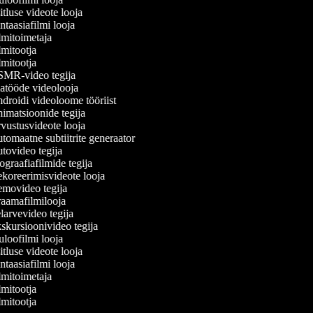
tluse videote looja
taasiafilmi looja
mitoimetaja
mitootja
mitootja
MR-video tegija
atööde videolooja
roidi videoloome tööriist
matsioonide tegija
ustusvideote looja
omaatne subtiitrite generaator
ovideo tegija
graafiafilmide tegija
oreerimisvideote looja
movideo tegija
aamafilmilooja
arvevideo tegija
kursioonivideo tegija
loofilmi looja
tluse videote looja
taasiafilmi looja
mitoimetaja
mitootja
mitootja