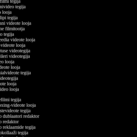
filmi tegija
onivideo tegija
eo looja
lipi tegija
ani videote looja
ne filmitootja
deo tegija
meedia videote looja
e-videote looja
etuse videotegija
reileri videotegija
deo looja
ideote looja
ialvideote tegija
videotegija
eote looja
video looja
lmi tegija
ing-videote looja
evideote tegija
 dublaatori redaktor
 redaktor
 reklaamide tegija
ollaaži tegija