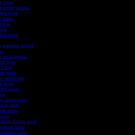
te looja
egemise tööriist
filmi looja
o tegija
tegija
egija
ilmi looja
o tegemise tööriist
ija
eo looja koopia
eote looja
o Looja
ote tegija
us videolooja
mi tegija
ideo tegija
ooja
avideote looja
eote looja
ide tegija
tegija
stuste videote looja
videote looja
videote looja