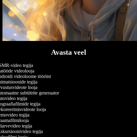
Avasta veel
MR-video tegija
atööde videolooja
roidi videoloome tööriist
matsioonide tegija
ustusvideote looja
omaatne subtiitrite generaator
ovideo tegija
graafiafilmide tegija
oreerimisvideote looja
movideo tegija
aamafilmilooja
arvevideo tegija
kursioonivideo tegija
loofilmi looja