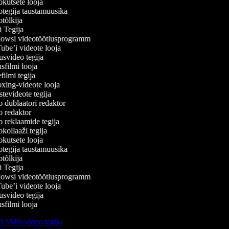
kutsete looja
tegija taustamuusika
tõlkija
 Tegija
wsi videotöötlusprogramm
be’i videote looja
svideo tegija
filmi looja
lmi tegija
ing-videote looja
evideote tegija
 dublaatori redaktor
 redaktor
 reklaamide tegija
ollaaži tegija
kutsete looja
tegija taustamuusika
tõlkija
 Tegija
wsi videotöötlusprogramm
be’i videote looja
svideo tegija
filmi looja
ASMR-video tegija