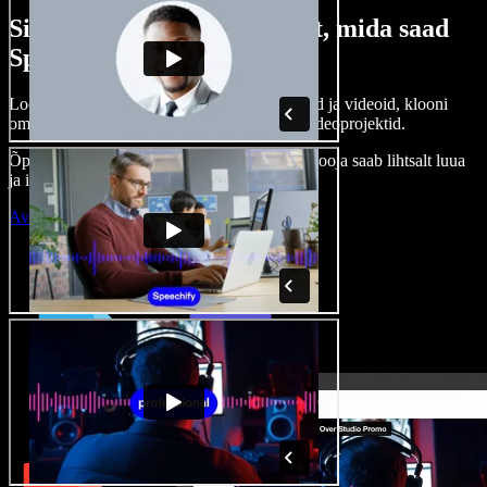
Siin on vaid väike osa sellest, mida saad
Speechify Studioga teha.
Loo voice-over’eid, kasuta tasuta pilte, helisid ja videoid, klooni
oma häält ja pane kokku terviklikud audio-videoprojektid.
Õppimiskõver puudub, kõik töötab veebis – looja saab lihtsalt luua
ja ideed kiiresti ellu viia.
Ava Studio