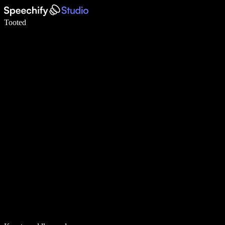
Kirjuta häälega 5× kiiremini
Tooted
Loe lähemalt