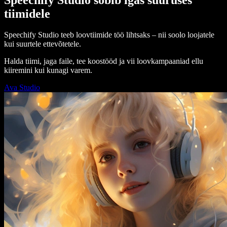
tiimidele
Speechify Studio teeb loovtiimide töö lihtsaks – nii soolo loojatele
kui suurtele ettevõtetele.
Halda tiimi, jaga faile, tee koostööd ja vii loovkampaaniad ellu
kiiremini kui kunagi varem.
Ava Studio