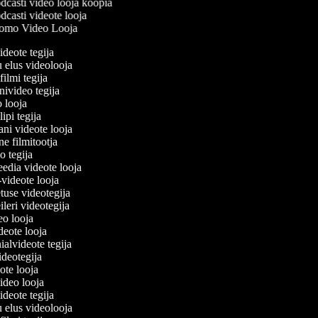
casti video looja koopia
casti videote looja
omo Video Looja
videote tegija
u elus videolooja
filmi tegija
onivideo tegija
eo looja
lipi tegija
ani videote looja
ne filmitootja
deo tegija
meedia videote looja
e-videote looja
etuse videotegija
reileri videotegija
deo looja
ideote looja
ialvideote tegija
videotegija
eote looja
video looja
videote tegija
u elus videolooja