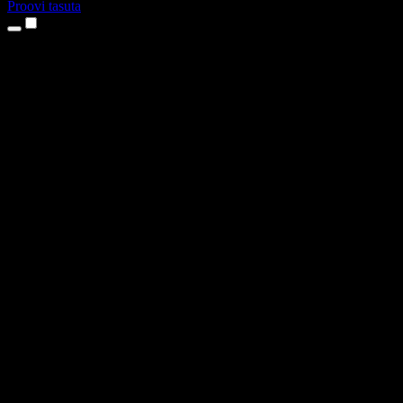
Proovi tasuta
Tooted
Tekst kõneks
iPhone’i ja iPadi rakendused
Androidi rakendus
Chrome’i laiendus
Edge’i laiendus
Veebirakendus
Maci rakendus
Windowsi rakendus
AI häältegeneraator
Pealelugemine
Dublaaž
Hääle kloonimine