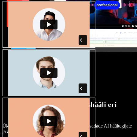
Lai valik mees- ja naishääli eri
aktsentidega
Ükski projekt ei pea kõlama ühtemoodi. Vali sadade AI häältegijate
ja aktsentide hulgast ning kohanda neid.