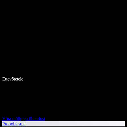
Ettevõtetele
Võta müügiga ühendust
Proovi tasuta