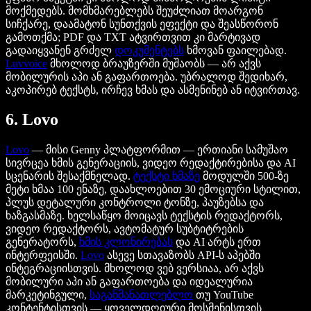
მოქმედებს. მომხმარებლებს შეუძლიათ მოარგონ
სიჩქარე, დაამატონ სუნთქვის ეფექტი და შეასწორონ
გამოთქმა; PDF და TXT ატვირთვით კი მარტივად
გადაიყვანენ გრძელ
დოკუმენტებს
ხმოვან ფაილებად.
Luvvoice
მხოლოდ ბრაუზერში მუშაობს — არ აქვს
მობილურის აპი ან გაფართოება. უბრალოდ შედიხარ,
აკოპირებ ტექსტს, ირჩევ ხმას და ასმენინებ ან იტვირთავ.
6. Lovo
Lovo
— მისი Genny პლატფორმით — ერთიანი სამუშაო
სივრცეა ხმის გენერაციის, ვიდეო რედაქტირებისა და AI
სცენარის შესაქმნელად.
ტექსტი ხმაზე
მოდულში 500-ზე
მეტი ხმაა 100 ენაზე, დაახლოებით 30 ემოციური სტილით,
პლუს დეტალური კონტროლი ტონზე, პაუზებსა და
ხაზგასმაზე. ხელსაწყო მოიცავს ტექსტის რედაქტორს,
ვიდეო რედაქტორს, ავტომატურ სუბტიტრების
გენერატორს,
ხმის კლონირებას
და AI არტს ერთ
ინტერფეისში.
Lovo
ასევე სთავაზობს API-ს აპებში
ინტეგრაციისთვის. მხოლოდ ვებ ვერსიაა, არ აქვს
მობილური აპი ან გაფართოება და იდეალურია
მარკეტინგული,
საგანმანათლებლო
თუ YouTube
კონტენტისთვის — ყოველდღიური მოსმენისთვის