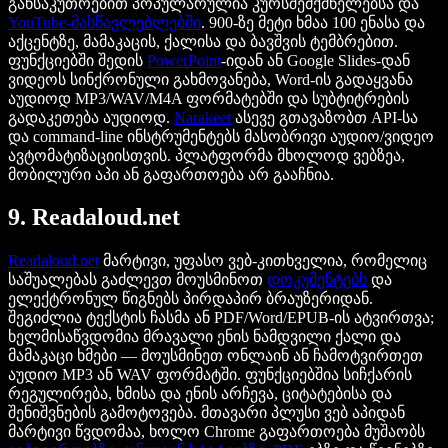
განსაკუთრებით პოპულარულია კურსშემქმნელებსა და
YouTube-მასწავლებლებში
. 900-ზე მეტი ხმაა 100 ენასა და
აქცენტზე, მამაკაცის, ქალისა და ბავშვის ტემბრებით.
ფუნქციებში შედის
PowerPoint
-იდან ან Google Slides-დან
ვიდეოს სინქრონული გახმოვანება, Word-ის გადაყვანა
აუდიოდ MP3/WAV/M4A ფორმატებში და სუბტიტრების
გადაკეთება აუდიოდ.
Narakeet
ასევე გთავაზობთ API-სა
და command-line ინსტრუმენტებს მასობრივი აუდიო/ვიდეო
ავტომატიზაციისთვის. პლატფორმა მხოლოდ ვებზეა,
მობილური აპი ან გაფართოება არ გააჩნია.
9. Readaloud.net
Readaloud.net
მარტივი, უფასო ვებ-კითხველია, რომელიც
საშუალებას გაძლევთ მოუსმინოთ
დოკუმენტებს
და
ელექტრონულ წიგნებს პირდაპირ ბრაუზერიდან.
შეგიძლია ტექსტის ჩასმა ან PDF/Word/EPUB-ის ატვირთვა;
ხელმისაწვდომია მრავალი ენის ნამდვილი ქალი და
მამაკაცი ხმები — მოუსმინეთ ონლაინ ან ჩამოტვირთეთ
აუდიო MP3 ან WAV ფორმატში. ფუნქციებშია სიჩქარის
რეგულირება, ხმისა და ენის არჩევა, ციტატებისა და
შენიშვნების გამოტოვება. მთავარი პლუსი ვებ აპიდან
მარტივი წვდომაა, ხოლო Chrome გაფართოება მუშაობს