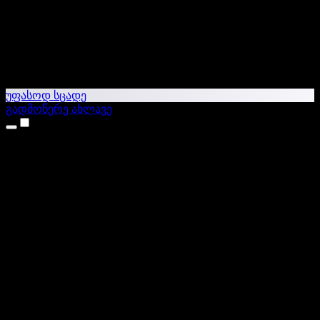
უფასოდ სცადე
გადმოწერე ახლავე
პროდუქტები
ტექსტი ხმაში
iPhone & iPad აპები
Android აპი
Chrome გაფართოება