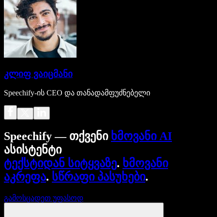
კლიფ ვაიცმანი
Speechify-ის CEO და თანადამფუძნებელი
Speechify — თქვენი
ხმოვანი AI
ასისტენტი
ტექსტიდან სიტყვაზე
.
ხმოვანი
აკრეფა
.
სწრაფი პასუხები
.
გამოსცადეთ უფასოდ