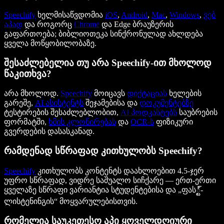
Speechify
ხელმისაწვდომია
iOS
,
Android
,
Mac
,
Windows
,
ვებ
აპად
და როგორც
Chrome
და Edge ბრაუზერის
გაფართოება; ბიბლიოთეკა სინქრონულად ახლდება
ყველა მოწყობილობაზე.
შესაძლებელია თუ არა Speechify-ით მხოლოდ
წაკითხვა?
არა მხოლოდ.
Speechify
მოიცავს
დიქტაციას
ხელების
გარეშე,
AI ასისტენტს
შეჯამებისა და
დოკუმენტებზე
ტესტირების შესაძლებლობით,
AI პოდკასტებს
საუბრების
ფორმატში,
ხმის კლონირებას
და
OCR-ს
ფიზიკური
გვერდების დასასკანად.
რამდენად სწრაფად კითხულობს Speechify?
Speechify
კითხულობს კონტენტს დაახლოებით 4.5-ჯერ
უფრო სწრაფად, ვიდრე საშუალო სიჩქარე — ერთ-ერთი
ყველაზე სწრაფი ვარიანტია სტუდენტებისა და „ფას్ట్-
ლისტენინგის“ მოყვარულებისთვის.
რომელია საუკეთესო აპი ყოველდღიური