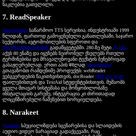
ნაკლებია გათვლილი.
7. ReadSpeaker
ReadSpeaker
საწარმოო TTS სერვისია, ინდუსტრიაში 1999
წლიდან, ფართოდ გამოყენებული განათლებაში, საჯარო
სექტორში, ავტომობილების სფეროთი და
ხელმისაწვდომობის
გადაწყვეტებში. 280-ზე მეტი
AI ხმა
აქვს 80 ენაზე და იყენებს ნეირონულ ქსელებს რთული
ტერმინებისა და მრავალენოვანი ტექსტის ბუნებრივად
გასაჟღერებლად. ერთი აპის बदლად
ReadSpeaker
გთავაზობთ რამდენიმე პროდუქტს: webReader
ვებგვერდების წაკითხვისთვის, docReader
PDF და Word
ფაილებისთვის და TextAid სტუდენტებისთვის. მუშაობს
ყველა მთავარ სისტემასა და მოწყობილობაზე
ინსტალაციის გარეშე, ინტეგრაცია კი ძირითადად
ლიცენზირებული ჩაშენებით ხორციელდება.
8. Narakeet
Narakeet
სპეციალიზდება სცენარებისა და სლაიდების
აუდიო-ვიდეო ნარაციად გადაქცევაში, რაც