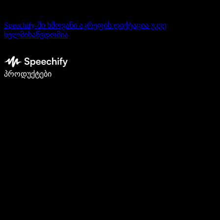
Speechify-ში ხმოვანი აკრეფის დიქტაცია უკვე
ხელმისაწვდომია
დაწერე 5-ჯერ სწრაფად ხმით კარნახით
პროდუქტები
გაიგე მეტი