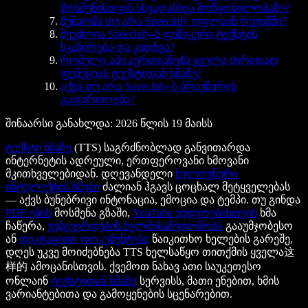
მოსმენისთვის სხვადასხვა მოწყობილობაზე?
მუშაობს თუ არა Speechify ოფლაინ რეჟიმში?
შეუძლია Speechify-ს ფიზიკური ტექსტის
სკანირება და კითხვა?
რომელი აპი აერთიანებს ყველა ძირითად
ფუნქციას ტექსტიდან ხმაზე?
აქვს თუ არა Speechify-ს ბრაუზერის
გაფართოება?
შინაარსი განახლდა: 2026 წლის 19 მაისს
ტექსტი ხმაზე
(TTS) საგრძნობლად განვითარდა
ინტერნეტის ადრეული, ერთფეროვანი ხმოვანი
მკითხველებიდან. დღევანდელი
ხელოვნური
ინტელექტის ხმები
ძალიან ჰგავს ცოცხალ მეტყველებას
— აქვს ბუნებრივი ინტონაცია, ემოცია და ტემპი. თუ გინდა
PDF-ების
მოსმენა გზაში,
YouTube ვიდეოებისთვის
ხმა
ჩაწერა,
ვებგვერდების ხელმისაწვდომობა
გააუმჯობესო
ან
დიკტაციით
დოკუმენტები
წაიკითხო ხელების გარეშე,
დღეს უკვე მოიძებნება TTS ხელსაწყო თითქმის ყველა这
样的 ამოცანისთვის. ქვემოთ ნახავ ათი საუკეთესო
ონლაინ
ტექსტიდან ხმაზე
სერვისს, მათი ენებით, ხმის
ვარიანტებითა და გამოყენების სცენარებით.