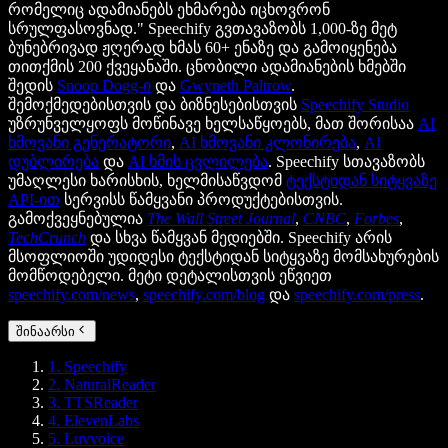
რომელიც ადამიანებს ეხმარება იცხოვრონ
სრულფასოვნად." Speechify გვთავაზობს 1,000-ზე მეტ
ბუნებრივად ჟღერად ხმას 60+ ენაზე და გამოიყენება
თითქმის 200 ქვეყანაში. ცნობილი ადამიანების ხმებში
შედის
Snoop Dogg-ი
და
Gwyneth Paltrow
.
შემოქმედებისთვის და ბიზნესებისთვის
Speechify Studio
უზრუნველყოფს მოწინავე ხელსაწყოებს, მათ შორისაა
AI
ხმოვანი გენერატორი
,
AI ხმოვანი კლონირება
,
AI
დუბლირება
და
AI ხმის ცვლილება
. Speechify სთავაზობს
უმაღლესი ხარისხის, ხელმისაწვდომ
ტექსტიდან სიტყვაზე
API-ით
სერვისს წამყვანი პროდუქტებისთვის.
გამოქვეყნებულია
The Wall Street Journal
,
CNBC
,
Forbes
,
TechCrunch
და სხვა წამყვან მედიებში. Speechify არის
მსოფლიოში უდიდესი ტექსტიდან სიტყვაზე მომსახურების
მომწოდებელი. მეტი დეტალისთვის ეწვიეთ
speechify.com/news
,
speechify.com/blog
და
speechify.com/press
.
შინაარსი
1. Speechify
2. NaturalReader
3. TTSReader
4. ElevenLabs
5. Luvvoice