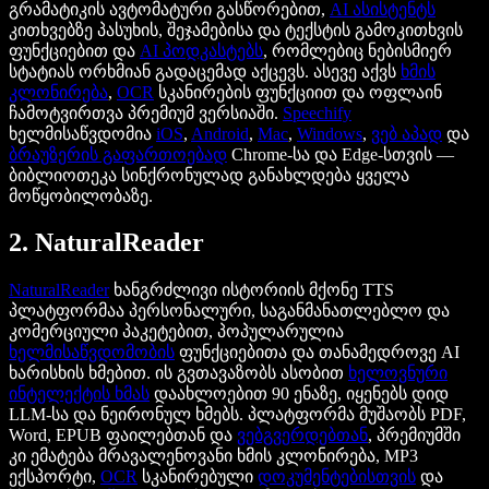
გრამატიკის ავტომატური გასწორებით,
AI ასისტენტს
კითხვებზე პასუხის, შეჯამებისა და ტექსტის გამოკითხვის
ფუნქციებით და
AI პოდკასტებს
, რომლებიც ნებისმიერ
სტატიას ორხმიან გადაცემად აქცევს. ასევე აქვს
ხმის
კლონირება
,
OCR
სკანირების ფუნქციით და ოფლაინ
ჩამოტვირთვა პრემიუმ ვერსიაში.
Speechify
ხელმისაწვდომია
iOS
,
Android
,
Mac
,
Windows
,
ვებ აპად
და
ბრაუზერის გაფართოებად
Chrome-სა და Edge-სთვის —
ბიბლიოთეკა სინქრონულად განახლდება ყველა
მოწყობილობაზე.
2. NaturalReader
NaturalReader
ხანგრძლივი ისტორიის მქონე TTS
პლატფორმაა პერსონალური, საგანმანათლებლო და
კომერციული პაკეტებით, პოპულარულია
ხელმისაწვდომობის
ფუნქციებითა და თანამედროვე AI
ხარისხის ხმებით. ის გვთავაზობს ასობით
ხელოვნური
ინტელექტის ხმას
დაახლოებით 90 ენაზე, იყენებს დიდ
LLM-სა და ნეირონულ ხმებს. პლატფორმა მუშაობს PDF,
Word, EPUB ფაილებთან და
ვებგვერდებთან
, პრემიუმში
კი ემატება მრავალენოვანი ხმის კლონირება, MP3
ექსპორტი,
OCR
სკანირებული
დოკუმენტებისთვის
და