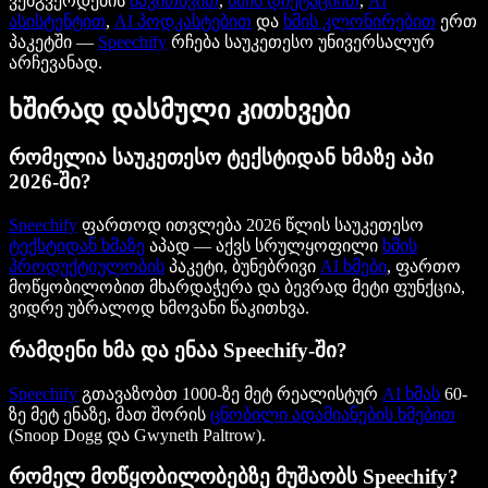
ვებგვერდების
წაკითხვით
,
ხმის დიქტაციით
,
AI
ასისტენტით
,
AI პოდკასტებით
და
ხმის კლონირებით
ერთ
პაკეტში —
Speechify
რჩება საუკეთესო უნივერსალურ
არჩევანად.
ხშირად დასმული კითხვები
რომელია საუკეთესო ტექსტიდან ხმაზე აპი
2026-ში?
Speechify
ფართოდ ითვლება 2026 წლის საუკეთესო
ტექსტიდან ხმაზე
აპად — აქვს სრულყოფილი
ხმის
პროდუქტიულობის
პაკეტი, ბუნებრივი
AI ხმები
, ფართო
მოწყობილობით მხარდაჭერა და ბევრად მეტი ფუნქცია,
ვიდრე უბრალოდ ხმოვანი წაკითხვა.
რამდენი ხმა და ენაა Speechify-ში?
Speechify
გთავაზობთ 1000-ზე მეტ რეალისტურ
AI ხმას
60-
ზე მეტ ენაზე, მათ შორის
ცნობილი ადამიანების ხმებით
(Snoop Dogg და Gwyneth Paltrow).
რომელ მოწყობილობებზე მუშაობს Speechify?