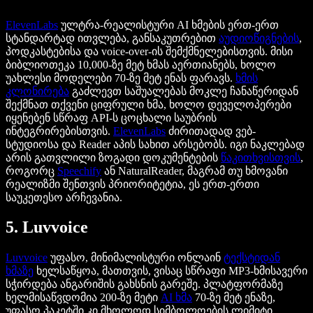
ElevenLabs
ულტრა-რეალისტური AI ხმების ერთ-ერთ
სტანდარტად ითვლება, განსაკუთრებით
აუდიოწიგნების
,
პოდკასტებისა და voice-over-ის შემქმნელებისთვის. მისი
ბიბლიოთეკა 10,000-ზე მეტ ხმას აერთიანებს, ხოლო
უახლესი მოდელები 70-ზე მეტ ენას ფარავს.
ხმის
კლონირება
გაძლევთ საშუალებას მოკლე ჩანაწერიდან
შექმნათ თქვენი ციფრული ხმა, ხოლო დეველოპერები
იყენებენ სწრაფ API-ს ცოცხალი საუბრის
ინტეგრირებისთვის.
ElevenLabs
ძირითადად ვებ-
სტუდიოსა და Reader აპის სახით არსებობს. იგი ნაკლებად
არის გათვლილი ზოგადი დოკუმენტების
წაკითხვისთვის
,
როგორც
Speechify
ან NaturalReader, მაგრამ თუ ხმოვანი
რეალიზმი შენთვის პრიორიტეტია, ეს ერთ-ერთი
საუკეთესო არჩევანია.
5. Luvvoice
Luvvoice
უფასო, მინიმალისტური ონლაინ
ტექსტიდან
ხმაზე
ხელსაწყოა, მათთვის, ვისაც სწრაფი MP3-ხმისავერი
სჭირდება ანგარიშის გახსნის გარეშე. პლატფორმაზე
ხელმისაწვდომია 200-ზე მეტი
AI ხმა
70-ზე მეტ ენაზე,
უფასო პაკეტში კი მხოლოდ სიმბოლოების ლიმიტი