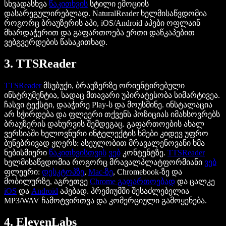
სხვადასხვა
წაკითხვის
სტილი ემოციის
დასარეგულირებლად. NaturalReader ხელმისაწვდომია
როგორც ბრაუზერის აპი, iOS/Android აპები ოფლაინ
მხარდაჭერით და გაფართოება ერთი დაწკაპებით
ვებგვერდების წასაკითხად.
3. TTSReader
TTSReader
მსუბუქი, ბრაუზერზე ორიენტირებული
ინსტრუმენტია, სადაც მთავარი უპირატესობა სიმარტივეა.
ჩასვი ტექსტი, დააჭირე Play-ს და მოუსმინე. ინსტალაცია
არ სჭირდება და ფლეერი თქვენს პოზიციას იმახსოვრებს
ბრაუზერის დახურვის შემდეგაც. გაფართოების ახალ
ვერსიაში ხელოვნური ინტელექტის ხმები კიდევ უფრო
ბუნებრივად ჟღერს: ასეულობით მრავალენოვანი ხმა
ნებისმიერი
წაკითხვისთვის
ვებ
კონტენტზე.
TTSReader
ხელმისაწვდომია როგორც მრავალპლატფორმიანი
ვებ
ფლეერი:
დესკტოპზე
,
Mac-ზე
, Chromebook-ზე და
მობილურზე, აგრეთვე
Chrome გაფართოებად
და ცალკე
iOS
და
Android
აპებად. პრემიუმში შესაძლებელია
MP3/WAV ჩამოტვირთვა და კომერციული გამოყენება.
4. ElevenLabs