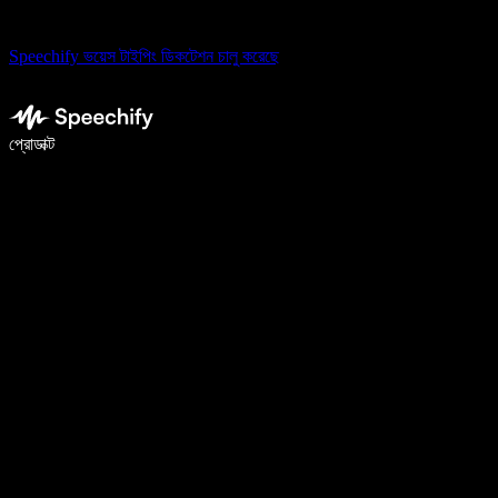
Speechify ভয়েস টাইপিং ডিকটেশন চালু করেছে
ভয়েস টাইপিং দিয়ে ৫ গুণ দ্রুত লিখুন
প্রোডাক্ট
আরও জানুন