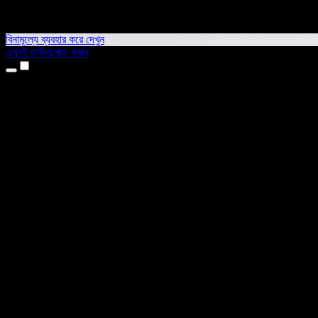
বিনামূল্যে ব্যবহার করে দেখুন
এখনই ডাউনলোড করুন
প্রোডাক্ট
টেক্সট টু স্পিচ
আইফোন ও আইপ্যাড অ্যাপ
অ্যান্ড্রয়েড অ্যাপ
ক্রোম এক্সটেনশন
এজ এক্সটেনশন
ওয়েব অ্যাপ
ম্যাক অ্যাপ
উইন্ডোজ অ্যাপ
এআই ভয়েস জেনারেটর