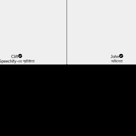
Cliff
John
Speechify-এর প্রতিষ্ঠাতা
অভিনেতা