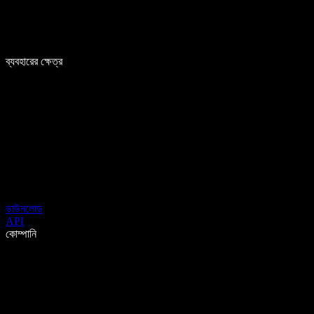
ব্যবহারের ক্ষেত্র
ডাউনলোড
API
কোম্পানি