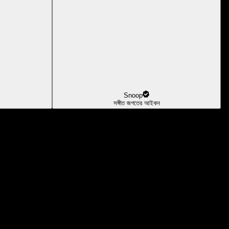
Snoop
সঙ্গীত জগতের আইকন