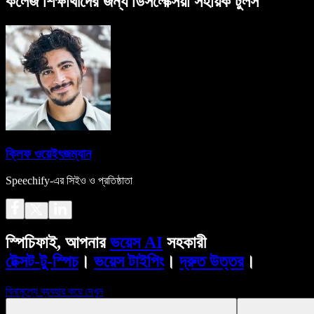
কলেজ শিক্ষার্থীদের জন্য ডিসলেক্সিয়া সহায়ক টুলস
ক্লিফ ওয়েইৎজম্যান
Speechify-এর সিইও ও প্রতিষ্ঠাতা
স্পিচিফাই, আপনার
ভয়েস AI
সহকারী
টেক্সট-টু-স্পিচ
।
ভয়েস টাইপিং
।
দ্রুত উত্তর
।
বিনামূল্যে ব্যবহার করে দেখুন