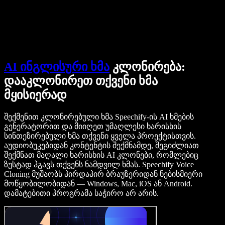
დაუკავშირდი გაყიდვების გუნდს
Speechify ბიზნესისა და EDU-სთვის
Speechify Work-ზე წვდომა
Speechify DSA-სთვის
SIMBA ხმოვანი აგენტები
Speechify დეველოპერებისთვის
AI ინგლისური ხმა
კლონირება:
დააკლონირეთ თქვენი ხმა
მყისიერად
შექმენით კლონირებული ხმა Speechify-ის AI ხმების
გენერატორით და მიიღეთ უმაღლესი ხარისხის
სინთეზირებული ხმა თქვენი ყველა პროექტისთვის.
აუდიობუკებიდან კონტენტის შექმნამდე, შეგიძლიათ
შექმნათ მაღალი ხარისხის AI კლონები, რომლებიც
ზუსტად ჰგავს თქვენს ნამდვილ ხმას. Speechify Voice
Cloning მუშაობს პირდაპირ ბრაუზერიდან ნებისმიერი
მოწყობილობიდან — Windows, Mac, iOS ან Android.
დამატებითი პროგრამა საჭირო არ არის.