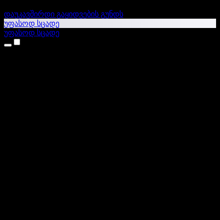
დაუკავშირდი გაყიდვების გუნდს
უფასოდ სცადე
უფასოდ სცადე
პროდუქტები
ტექსტი ხმაში
iPhone & iPad აპები
Android აპი
Chrome გაფართოება
Edge გაფართოება
ვებაპი
Mac აპი