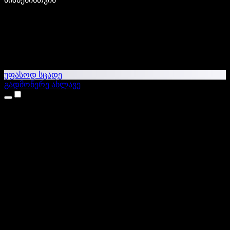
უფასოდ სცადე
გადმოწერე ახლავე
პროდუქტები
ტექსტი ხმაში
iPhone & iPad აპები
Android აპი
Chrome გაფართოება