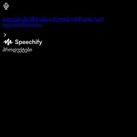
Speechify-ში ხმოვანი აკრეფის დიქტაცია უკვე
ხელმისაწვდომია
დაწერე 5-ჯერ სწრაფად ხმით კარნახით
პროდუქტები
გაიგე მეტი