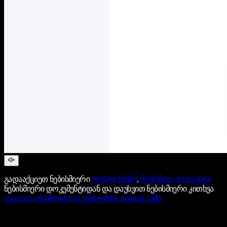
გადააქციეთ ნებისმიერი
ტექსტი ხმაზე
,
შექმენით პოდკასტი
ნებისმიერი დოკუმენტიდან და დაუსვით ნებისმიერი კითხვა
Speechify-ის ხმოვან AI ასისტენტს
Android აპში