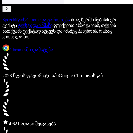
Speechify-ის
Chrome გაფართოება
ბრაუზერში ნებისმიერ
ტექსტს
ტექსტიდან ხმაზე
ფუნქციით ახმოვანებს, თქვენს
ნათქვამს ტექსტად აქცევს და იმაზეც პასუხობს, რასაც
კითხულობთ
Chrome-ში დამატება
2023 წლის ფავორიტი აპი
Google Chrome-ისგან
4.6
21 ათასი შეფასება