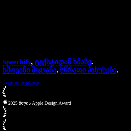
ბიზნესისთვის
Speechify ბიზნესისა და EDU-სთვის
Speechify Work-ზე წვდომა
Speechify DSA-სთვის
SIMBA ხმოვანი აგენტები
Speechify
,
ტექსტიდან ხმაზე
.
Speechify დეველოპერებისთვის
ხმოვანი შეყვანა
.
სწრაფი პასუხები
.
სცადეთ უფასოდ
2025 წლის Apple Design Award