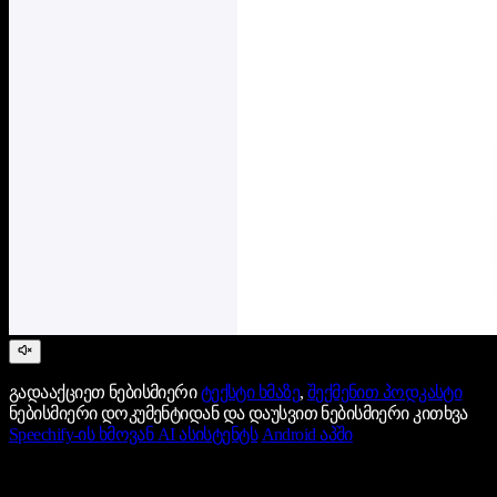
გადააქციეთ ნებისმიერი
ტექსტი ხმაზე
,
შექმენით პოდკასტი
ნებისმიერი დოკუმენტიდან და დაუსვით ნებისმიერი კითხვა
Speechify-ის ხმოვან AI ასისტენტს
Android აპში