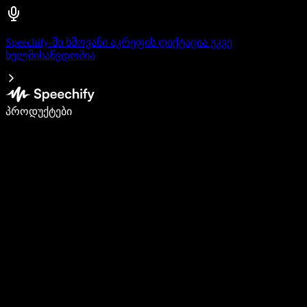
Speechify-ში ხმოვანი აკრეფის დიქტაცია უკვე
ხელმისაწვდომია
დაწერე 5-ჯერ სწრაფად ხმით კარნახით
პროდუქტები
გაიგე მეტი