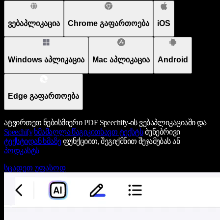
ვებაპლიკაცია
Chrome გაფართოება
iOS
Windows აპლიკაცია
Mac აპლიკაცია
Android
Edge გაფართოება
ატვირთეთ ნებისმიერი PDF Speechify-ის ვებაპლიკაციაში და
Speechify
ხმამაღლა წაგიკითხავთ ტექსტს
ბუნებრივი
ტექსტიდან ხმაზე
ფუნქციით, შეგიქმნით შეჯამებას ან
პოდკასტს
სცადეთ უფასოდ