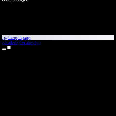
უფასოდ სცადე
გადმოწერე ახლავე
პროდუქტები
ტექსტი ხმაში
iPhone & iPad აპები
Android აპი
Chrome გაფართოება