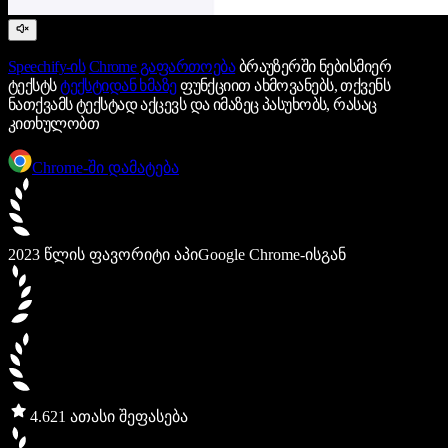
Speechify-ის
Chrome გაფართოება
ბრაუზერში ნებისმიერ
ტექსტს
ტექსტიდან ხმაზე
ფუნქციით ახმოვანებს, თქვენს
ნათქვამს ტექსტად აქცევს და იმაზეც პასუხობს, რასაც
კითხულობთ
Chrome-ში დამატება
2023 წლის ფავორიტი აპი
Google Chrome-ისგან
4.6
21 ათასი შეფასება