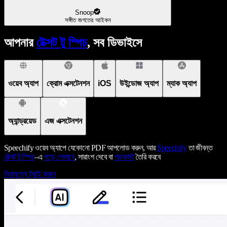
Snoop
সঙ্গীত জগতের আইকন
আপনার
টেক্সট টু স্পিচ
, সব ডিভাইসে
ওয়েব অ্যাপ
ক্রোম এক্সটেনশন
iOS
উইন্ডোজ অ্যাপ
ম্যাক অ্যাপ
অ্যান্ড্রয়েড
এজ এক্সটেনশন
Speechify ওয়েব অ্যাপে যেকোনো PDF আপলোড করুন, আর
Speechify
তা জীবন্ত
টেক্সট টু স্পিচ
–এ
পড়ে শোনাবে
, সারাংশ দেবে বা
পডকাস্ট
তৈরি করবে
বিনামূল্যে ট্রাই করুন