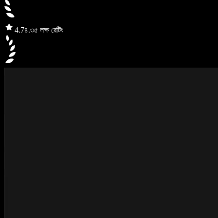
4.7
৪.৩৫ লক্ষ রেটিং