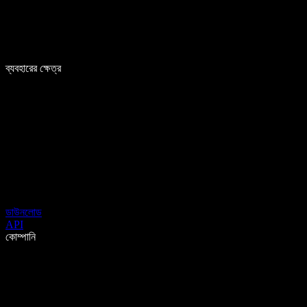
ব্যবহারের ক্ষেত্র
ডাউনলোড
API
কোম্পানি