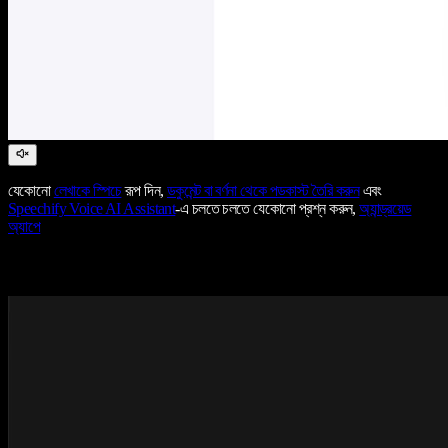
যেকোনো
লেখাকে স্পিচে
রূপ দিন,
ডকুমেন্ট বা বর্ণনা থেকে পডকাস্ট তৈরি করুন
এবং
Speechify Voice AI Assistant
-এ চলতে চলতে যেকোনো প্রশ্ন করুন,
অ্যান্ড্রয়েড
অ্যাপে