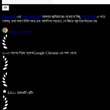
Speechify
-এর
ক্রোম এক্সটেনশন
আপনার ব্রাউজারের যেকোনো কিছু
টেক্সট টু স্পিচ
-এ পড়ে
শোনায়, কথা বললে টাইপ করে এবং আপনি যা পড়ছেন, সে বিষয়ে প্রশ্নের উত্তর দেয়
ক্রোম-এ যোগ করুন
২০২৩ সালের প্রিয় অ্যাপ
Google Chrome-এর পক্ষ থেকে
4.6
২১ হাজারটি রেটিং