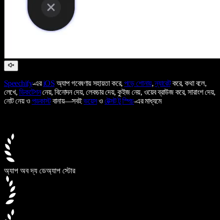
Speechify
-এর
iOS
অ্যাপ গবেষণায় সহায়তা করে,
পড়ে শোনায়
,
ন্যারেট
করে, কথা বলে,
লেখে,
ডিকটেশন
নেয়, বিনোদন দেয়, লেকচার দেয়, কুইজ নেয়, ওয়েব ব্রাউজ করে, সারাংশ দেয়,
নোট নেয় ও
পডকাস্ট
বানায়—সবই
ভয়েস
ও
টেক্সট টু স্পিচ
-এর মাধ্যমে
অ্যাপ অব দ্য ডে
অ্যাপ স্টোর