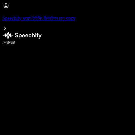
Speechify ভয়েস টাইপিং ডিকটেশন চালু করেছে
ভয়েস টাইপিং দিয়ে ৫ গুণ দ্রুত লিখুন
প্রোডাক্ট
আরও জানুন