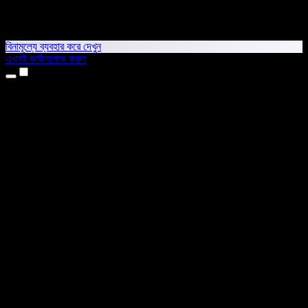
বিনামূল্যে ব্যবহার করে দেখুন
এখনই ডাউনলোড করুন
প্রোডাক্ট
টেক্সট টু স্পিচ
আইফোন ও আইপ্যাড অ্যাপ
অ্যান্ড্রয়েড অ্যাপ
ক্রোম এক্সটেনশন
এজ এক্সটেনশন
ওয়েব অ্যাপ
ম্যাক অ্যাপ
উইন্ডোজ অ্যাপ