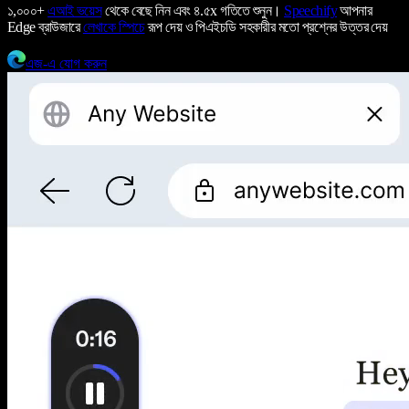
১,০০০+
এআই ভয়েস
থেকে বেছে নিন এবং ৪.৫x গতিতে শুনুন।
Speechify
আপনার
Edge ব্রাউজারে
লেখাকে স্পিচে
রূপ দেয় ও পিএইচডি সহকারীর মতো প্রশ্নের উত্তর দেয়
এজ-এ যোগ করুন