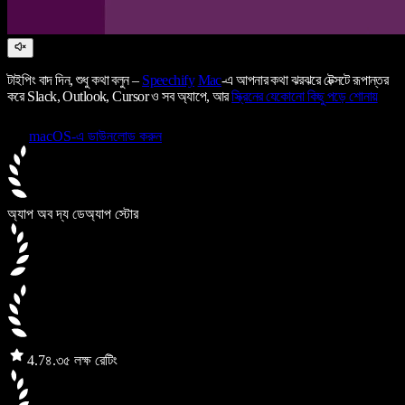
টাইপিং বাদ দিন, শুধু কথা বলুন –
Speechify
Mac
-এ আপনার কথা ঝরঝরে টেক্সটে রূপান্তর
করে Slack, Outlook, Cursor ও সব অ্যাপে, আর
স্ক্রিনের যেকোনো কিছু পড়ে শোনায়
macOS-এ ডাউনলোড করুন
অ্যাপ অব দ্য ডে
অ্যাপ স্টোর
4.7
৪.৩৫ লক্ষ রেটিং