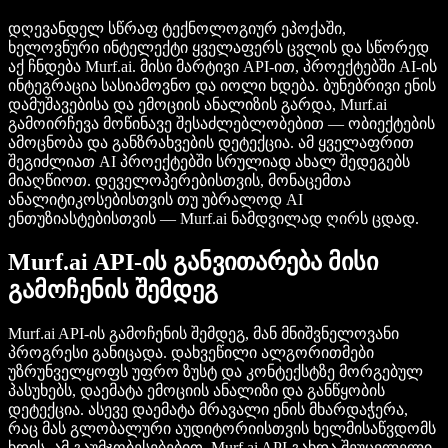
დღევანდელ სწრაფ ტექნოლოგიურ ეპოქაში,
ხელოვნური ინტელექტი ყველაფერს ცვლის და სწორედ
აქ ჩნდება Murf.ai. მისი მარტივი API-ით, პროექტებში AI-ის
ინტეგრაცია სასიამოვნო და იოლი ხდება. ბუნებრივი ენის
დამუშავებისა და ემოციის ანალიზის გარდა, Murf.ai
გამოირჩევა მოწინავე შესაძლებლობებით — ობიექტების
ამოცნობა და განზრახვების დეტექცია. ამ ყველაფრით
შეგიძლიათ AI პროექტებში სრულიად ახალ შედეგებს
მიაღწიოთ. დეველოპერებისთვის, მონაცემთა
ანალიტიკოსებისთვის თუ უბრალოდ AI
ენთუზიასტებისთვის — Murf.ai ნამდვილად ღირს ცდად.
Murf.ai API-ის განვითარება მისი
გამოჩენის შემდეგ
Murf.ai API-ის გამოჩენის შემდეგ, მან მნიშვნელოვანი
პროგრესი განიცადა. დახვეწილი ალგორითმები
უზრუნველყოფს უფრო ზუსტ და კონტექსტზე მორგებულ
პასუხებს, დაემატა ემოციის ანალიზი და განწყობის
დეტექცია. ასევე დაემატა მრავალი ენის მხარდაჭერა,
რაც მას გლობალური აუდიტორიისთვის ხელმისაწვდომს
ხდის. ამ გაუმჯობესებებით, Murf.ai API გახდა შეუცვლელი