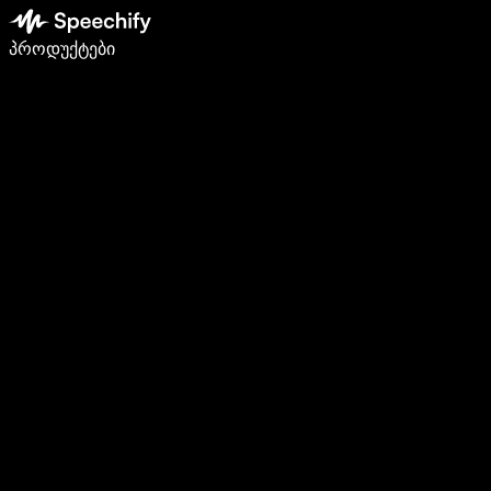
დაწერე 5-ჯერ სწრაფად ხმით კარნახით
პროდუქტები
გაიგე მეტი