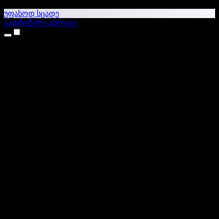
უფასოდ სცადე
გადმოწერე ახლავე
პროდუქტები
ტექსტი ხმაში
iPhone & iPad აპები
Android აპი
Chrome გაფართოება
Edge გაფართოება
ვებაპი
Mac აპი
Windows აპი