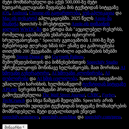
მეტი მომხმარებელი და აქვს 500,000-ზე მეტი
ხუთვარსკვლავიანი შეფასება მის ტექსტიდან სიტყვაზე
iOS
,
Android
,
Chrome-ის გაფართოება
,
ვებ-აპლიკაცია
და
Mac-ის დესკტოპ
აპლიკაციებში. 2025 წელს
Apple-მა
მიანიჭა
Speechify-ს პრესტიჟული
Apple-ის დიზაინის
ჯილდო
WWDC-ზე
და უწოდა მას "აუცილებელ რესურსს,
რომელიც ადამიანებს ეხმარება იცხოვრონ
სრულფასოვნად." Speechify გვთავაზობს 1,000-ზე მეტ
ბუნებრივად ჟღერად ხმას 60+ ენაზე და გამოიყენება
თითქმის 200 ქვეყანაში. ცნობილი ადამიანების ხმებში
შედის
Snoop Dogg-ი
და
Gwyneth Paltrow
.
შემოქმედებისთვის და ბიზნესებისთვის
Speechify Studio
უზრუნველყოფს მოწინავე ხელსაწყოებს, მათ შორისაა
AI
ხმოვანი გენერატორი
,
AI ხმოვანი კლონირება
,
AI
დუბლირება
და
AI ხმის ცვლილება
. Speechify სთავაზობს
უმაღლესი ხარისხის, ხელმისაწვდომ
ტექსტიდან სიტყვაზე
API-ით
სერვისს წამყვანი პროდუქტებისთვის.
გამოქვეყნებულია
The Wall Street Journal
,
CNBC
,
Forbes
,
TechCrunch
და სხვა წამყვან მედიებში. Speechify არის
მსოფლიოში უდიდესი ტექსტიდან სიტყვაზე მომსახურების
მომწოდებელი. მეტი დეტალისთვის ეწვიეთ
speechify.com/news
,
speechify.com/blog
და
speechify.com/press
.
შინაარსი