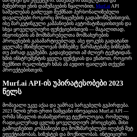
მარტივი და ეფექტური. მანქანური სწავლებისა და
ბუნებრივი ენის დამუშავების წყალობით,
Murf.ai
API
საშუალებას გაძლევთ შექმნათ პერსონალიზებული
დავალებები როგორც მონაცემების გადამოწმებისთვის,
ისე მარკეტინგული კამპანიების ავტომატიზაციისთვის და
სხვა ყოველდღიური ფუნქციებისთვის — მაგალითად,
ინვოისების ან მომხმარებელთა მომსახურების
პროცესების გასამარტივებლად. ასე ფოკუსს გადატანთ
ყველაზე მნიშვნელოვან მიზნებზე: წარმატებაზე ბიზნესში
თუ პირად გეგმებში. გადავხედოთ ამ ძლიერ ტექსტიდან-
ხმის ინსტრუმენტის ყველა ფუნქციას და ვნახოთ, როგორ
შექმნით რეალისტურ ხმას ან აუდიო ფაილებს თქვენი
პროექტებისთვის.
Murf.ai API-ის უპირატესობები 2023
წელს
მომავალი უკვე აქაა და უამრავ სარგებელს გვპირდება.
2023 წლის ერთ-ერთი წამყვანი ინოვაციაა Murf.ai API —
ღრმა სწავლის თანამედროვე ტექნოლოგია, რომელიც
რადიკალურად ცვლის ყოველდღიურ პროცესებს. მისი
გამოყენებით კომპანიები და მომხმარებლები იღებენ მეტ
ეფექტიანობას, სიზუსტეს და მოქნილობას. ინტუიციური