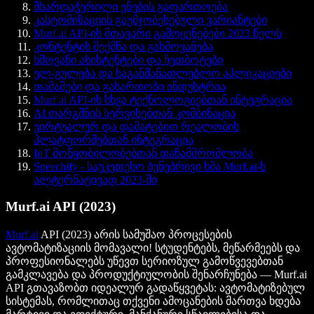
მხარდაჭერილი ენების გაფართოება
კასტომიზაციის გაუმჯობესებული ვარიანტები
Murf.ai API-ის მთავარი გამოყენებები 2023 წელს
კონტენტის შექმნა და გახმოვანება
ხმოვანი ასისტენტები და ჩეთბოტები
ელ-გულება და საგანმანათლებლო აპლიკაციები
თამაშები და გასართობი ინდუსტრია
Murf.ai API-ის სხვა ტექნოლოგიებთან ინტეგრაცია
AI თარგმნის სერვისებთან კომბინაცია
ვირტუალურ და დამატებით რეალობის
პლატფორმებთან ინტეგრაცია
IoT მოწყობილობებთან თანამშრომლობა
Speechify - საუკეთესო ბუნებრივი ხმა Murf.ai-ს
ალტერნატივად 2023-ში
Murf.ai API (2023)
Murf.ai
API (2023) არის სამუშაო პროცესების
ავტომატიზაციის მომავალი! სტუდენტებს, მეწარმეებს და
პროფესიონალებს უწევთ სერიოზულ გამოწვევებთან
გამკლავება და პროდუქტიულობის შენარჩუნება — Murf.ai
API გთავაზობთ იდეალურ გადაწყვეტას: ავტომატიზებულ
სისტემას, რომლითაც თქვენი ამოცანების მართვა ხდება