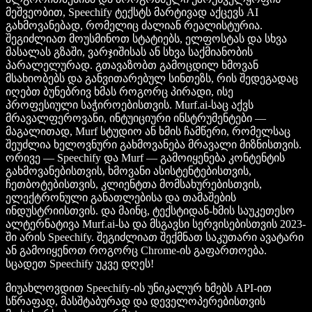
მეშვეობით, Speechify ტექსტს მარტივად აქცევს AI
გახმოვანებად, რომელიც ძალიან რეალისტურია.
შეგიძლიათ მოუსმინოთ სტატიებს, ელფოსტას და სხვა
მასალას გზაში, ვარჯიშისას ან სხვა საქმიანობის
პარალელურად. გთავაზობთ გამოცდილ ხმოვან
მსახიობებს და განვითარებულ სინთეზს, რის შედეგადაც
იღებთ ბუნებრივ ხმას როგორც პირადი, ისე
პროფესიული საჭიროებისთვის. Murf.ai-საც აქვს
მრავალფეროვანი, ინტუიციური ინსტრუმენტები —
მაგალითად, Murf სტუდიო ან ხმის ჩამწერი, რომელსაც
შეუძლია ხელოვნური გახმოვანება მრავალი მიზნისთვის.
ორივე — Speechify და Murf — გამოიყენება კონტენტის
გახმოვანებისთვის, ხმოვანი ასისტენტებისთვის,
ჩეთბოტებისთვის, კლიენტთა მომსახურებისთვის,
ელექტრონული განათლებისა და თამაშების
ინდუსტრიისთვის. და მაინც, ტექსტიდან-ხმის საუკეთესო
ალტერნატივა Murf.ai-სა და მსგავსი სერვისებისთვის 2023-
ში არის Speechify. შეგიძლიათ შექმნათ საკუთარი ავატარი
ან გამოიყენოთ როგორც Chrome-ის გაფართოება.
სცადეთ Speechify უკვე დღეს!
მიუახლოვდით Speechify-ის უნიკალურ ხმებს API-ით
სწრაფად, მასშტაბურად და დეველოპერებისთვის