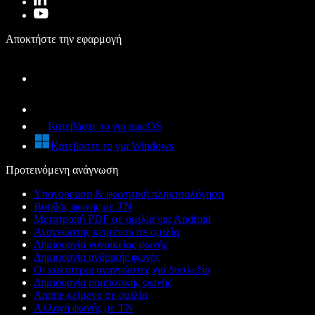
Αποκτήστε την εφαρμογή
Κατεβάστε το για macOS
Κατεβάστε το για Windows
Προτεινόμενη ανάγνωση
Υπαγόρευση & φωνητική πληκτρολόγηση
Βοηθός φωνής με ΤΝ
Μετατροπή PDF σε ομιλία για Android
Αναγνώστης κειμένου σε ομιλία
Δημιουργία γυναικείας φωνής
Δημιουργία ανδρικής φωνής
Οι καλύτεροι αναγνώστες για δυσλεξία
Δημιουργία ρομποτικής φωνής
Anime κείμενο σε ομιλία
Αλλαγή φωνής με ΤΝ