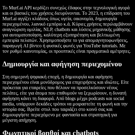
Το Murf.ai API κερδίζει συνεχώς έδαφος στην τεχνολογική αγορά
και οι βασικές του χρήσεις διευρύνονται. Το 2023, η επίδραση του
Murf.ai αγγίζει κλάδους όπως υγεία, οικονομία, δημιουργία
περιεχομένου, λιανικό εμπόριο κ.ά. Κύριες χρήσεις περιλαμβάνουν
αναγνώριση ομιλίας, NLP, chatbots και λύσεις μηχανικής μάθησης
για αυτοματοποίηση, καλύτερη εξυπηρέτηση και βελτιωμένη
εμπειρία πελατών. Χρησιμοποιήστε το για απομαγνητοφωνήσεις,
παραγωγή AI βίντεο ή φυσικές φωνές για YouTube tutorials. Με
τον ρυθμό καινοτομίας, οι προοπτικές είναι πραγματικά αμέτρητες.
Δημιουργία και αφήγηση περιεχομένου
Στη σημερινή ψηφιακή εποχή, η δημιουργία και αφήγηση
περιεχομένου είναι μονόδρομος για επιχειρήσεις και ιδιώτες. Είτε
πρόκειται για εταιρείες που θέλουν να προσελκύσουν νέους
πελάτες, είτε για άτομα που επιθυμούν να ξεχωρίσουν, η δυνατή
αφήγηση κάνει τη διαφορά. Από blogs μέχρι podcasts και social
media, υπάρχουν δεκάδες τρόποι να μοιραστείτε τη φωνή και την
ιστορία σας. Βρείτε στυλ που ταιριάζει στο κοινό σας και
δημιουργήστε περιεχόμενο με φαντασία και στρατηγική για
μέγιστη απήχηση.
Φωνητικοί βοηθοί και chatbots