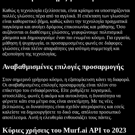
Καθώς η τεχνολογία εξελίσσεται, είναι κρίσιμο να υποστηρίζονται
πολλές γλώσσες πέρα από τα αγγλικά. Η επέκταση των γλωσσών
είναι καθοριστικό βήμα, καθώς κάνει την τεχνολογία πραγματικά
παγκόσμια και ανοίγει δρόμους επικοινωνίας και μάθησης. Όσο
αυξάνονται οι διαθέσιμες γλώσσες, γεφυρώνουμε πολιτισμικά
χάσματα και δημιουργούμε έναν πιο ενωμένο κόσμο. Για εργασία,
μάθηση ή ψυχαγωγία, οι προσαρμοσμένες φωνές σε διάφορες
γλώσσες είναι πλέον απαραίτητες για ισότιμη συμμετοχή και
αξιοποίηση της τεχνολογίας.
Αναβαθμισμένες επιλογές προσαρμογής
Στον σημερινό γρήγορο κόσμο, η εξατομίκευση κάνει τη διαφορά.
Οι αναβαθμισμένες επιλογές προσαρμογής είναι πλέον στο
επίκεντρο του ενδιαφέροντος. Είτε ρυθμίζετε λογισμικό,
ιστοσελίδες, φωνές ή ακόμα και αυτοκίνητα, η δυνατότητα να
φέρνετε κάτι στα μέτρα σας είναι ανεκτίμητη. Με τις νέες
βελτιώσεις, οι δυνατότητες είναι σχεδόν απεριόριστες και εσείς
καλείστε να δημιουργήσετε το δικό σας, απόλυτα προσωπικό
αποτέλεσμα. Αυτή η ελευθερία ενθουσιάζει τους πάντες.
Κύριες χρήσεις του Murf.ai API το 2023