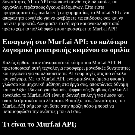
δυνατότητες AI, το API απλοποιεί σύνθετες διαδικασίες και
οργανώνει τεράστιους όγκους δεδομένων. Είτε είστε
προγραμματιστής, marketer ή επιχειρηματίας, το Murf.ai API είναι
απαραίτητο εργαλείο για να ανεβάσετε τις επιδόσεις σας και να
μείνετε μπροστά. Δοκιμάστε το σήμερα και ανακαλύψτε από
πρώτο χέρι τα πολλά οφέλη που προσφέρει το Murf.ai API!
Εισαγωγή στο Murf.ai API: το καλύτερο
λογισμικό μετατροπής κειμένου σε ομιλία
Καλώς ήρθατε στον συναρπαστικό κόσμο του Murf.ai API! Η
πρωτοποριακή αυτή τεχνολογία προσφέρει μοναδικές δυνατότητες
και εργαλεία για να υλοποιείτε τις AI εφαρμογές σας πιο εύκολα
και γρήγορα. Με το Murf.ai API, ενσωματώνετε άμεσα φυσική
γλώσσα και μηχανική μάθηση στα έργα σας, αποκτώντας δύναμη
και ευελιξία. Ιδανικό για chatbots, ψηφιακούς βοηθούς ή άλλα AI
εργαλεία, το Murf.ai API είναι η ιδανική επιλογή για άμεσα και
αποτελεσματικά αποτελέσματα. Βουτήξτε στις δυνατότητες του
Murf.ai API σήμερα και δείτε στην πράξη πόσο μπορεί να
μεταμορφώσει την ανάπτυξη του AI σας.
Τι είναι το Murf.ai API;