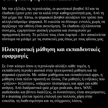
Με την εξέλιξη της τεχνολογίας, οι φωνητικοί βοηθοί AI και τα
chatbots έχουν μπει για τα καλά στην καθημερινότητά μας. Από τη
Siri μέχρι την Alexa, οι ψηφιακοί βοηθοί αλλάζουν τον τρόπο που
αλληλεπιδρούμε ψηφιακά. Η ευκολία να δίνουμε εντολές χωρίς να
αγγίζουμε την οθόνη είναι ανεκτίμητη. Τα chatbots εξελίσσονται
συνεχώς, ερμηνεύουν φυσική γλώσσα και συνομιλούν με
πραγματική άνεση. Το μέλλον τους είναι λαμπρό – δεν αποκλείεται
σύντομα να μιλάμε με τις συσκευές μας όπως με τους φίλους μας.
Ηλεκτρονική μάθηση και εκπαιδευτικές
εφαρμογές
Σε έναν κόσμο όπου η τεχνολογία αλλάζει κάθε τομέα, η
εκπαίδευση περνάει φυσικά στην ηλεκτρονική μάθηση και τα
ψηφιακά εργαλεία. Με online μαθήματα και εκπαιδευτικά apps, η
μάθηση είναι πλέον προσιτή σε όλους. Για μαθητές ή ενήλικες που
«χτίζουν» δεξιότητες, υπάρχουν πλατφόρμες και apps για κάθε
ανάγκη. Από διαδραστικά quiz μέχρι podcasts, docs, WAV,
audiobooks και βίντεο διαλέξεις, οι δυνατότητες είναι απεριόριστες.
Η e-learning γίνεται πρώτη επιλογή για πολλούς χάρη στην
ευκολία, τη διαθεσιμότητα και τις σύγχρονες λύσεις.