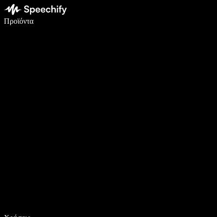
Γράψτε 5× πιο γρήγορα με φωνητική πληκτρολόγηση
Προϊόντα
Μάθετε περισσότερα