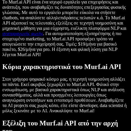
Το Murf.ai API είναι ένα ισχυρό εργαλείο για επιχειρήσεις και
ανάπτυξη, που αναβαθμίζει τις δυνατότητες επεξεργασίας φυσικής
γλώσσας. Με αυτό το εργαλείο μπορείτε εύκολα να στήσετε
chatbots, να αναλύσετε αλληλεπιδράσεις πελατών κ.ά. Το Murf.ai
API αξιοποιεί τις τελευταίες εξελίξεις σε τεχνητή νοημοσύνη και
μηχανική μάθηση για μια εύχρηστη, ευέλικτη πλατφόρμα NLP και
αναπαραγωγής φωνής
. Για αυτοματοποίηση εξυπηρέτησης ή πιο
στοχευμένο marketing, το Murf.ai API προσφέρει τρόπο να
απογειώσετε την επιχείρησή σας. Τιμές: $19/μήνα για βασικό
πακέτο, $26/μήνα για pro. Η έξυπνη και φιλική λύση για NLP
λέγεται Murf.ai API!
Κύρια χαρακτηριστικά του Murf.ai API
Στον γρήγορο ψηφιακό κόσμο μας, η τεχνητή νοημοσύνη αλλάζει
τα πάντα. Εκεί ακριβώς ξεχωρίζει το Murf.ai API. Φιλικό στην
ενσωμάτωση, με βασικά χαρακτηριστικά όπως NLP και ανάλυση
συναισθήματος, αλλά και προηγμένες λειτουργίες όπως
αναγνώριση οντοτήτων και εντοπισμό προθέσεων. Αναβαθμίζετε
τα AI projects σας χωρίς κόπο, είτε είστε developer, data scientist ή
μόλις ξεκινάτε με το AI. Ανακαλύψτε το Murf.ai!
Εξέλιξη του Murf.ai API από την αρχή