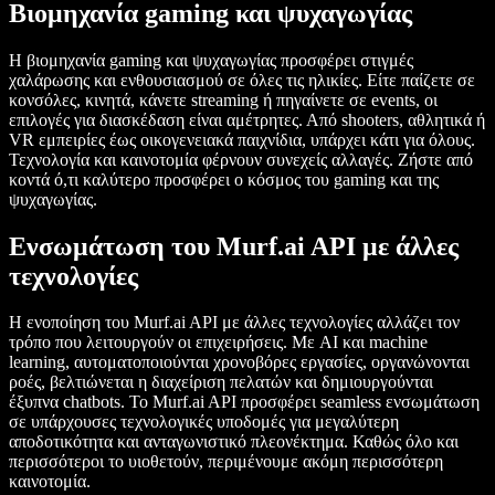
Βιομηχανία gaming και ψυχαγωγίας
Η βιομηχανία gaming και ψυχαγωγίας προσφέρει στιγμές
χαλάρωσης και ενθουσιασμού σε όλες τις ηλικίες. Είτε παίζετε σε
κονσόλες, κινητά, κάνετε streaming ή πηγαίνετε σε events, οι
επιλογές για διασκέδαση είναι αμέτρητες. Από shooters, αθλητικά ή
VR εμπειρίες έως οικογενειακά παιχνίδια, υπάρχει κάτι για όλους.
Τεχνολογία και καινοτομία φέρνουν συνεχείς αλλαγές. Ζήστε από
κοντά ό,τι καλύτερο προσφέρει ο κόσμος του gaming και της
ψυχαγωγίας.
Ενσωμάτωση του Murf.ai API με άλλες
τεχνολογίες
Η ενοποίηση του Murf.ai API με άλλες τεχνολογίες αλλάζει τον
τρόπο που λειτουργούν οι επιχειρήσεις. Με AI και machine
learning, αυτοματοποιούνται χρονοβόρες εργασίες, οργανώνονται
ροές, βελτιώνεται η διαχείριση πελατών και δημιουργούνται
έξυπνα chatbots. Το Murf.ai API προσφέρει seamless ενσωμάτωση
σε υπάρχουσες τεχνολογικές υποδομές για μεγαλύτερη
αποδοτικότητα και ανταγωνιστικό πλεονέκτημα. Καθώς όλο και
περισσότεροι το υιοθετούν, περιμένουμε ακόμη περισσότερη
καινοτομία.