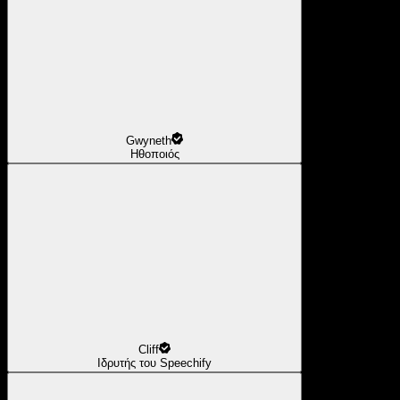
Gwyneth
Ηθοποιός
Cliff
Ιδρυτής του Speechify