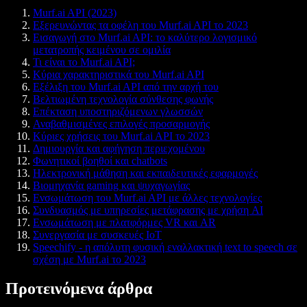
Murf.ai API (2023)
Εξερευνώντας τα οφέλη του Murf.ai API το 2023
Εισαγωγή στο Murf.ai API: το καλύτερο λογισμικό
μετατροπής κειμένου σε ομιλία
Τι είναι το Murf.ai API;
Κύρια χαρακτηριστικά του Murf.ai API
Εξέλιξη του Murf.ai API από την αρχή του
Βελτιωμένη τεχνολογία σύνθεσης φωνής
Επέκταση υποστηριζόμενων γλωσσών
Αναβαθμισμένες επιλογές προσαρμογής
Κύριες χρήσεις του Murf.ai API το 2023
Δημιουργία και αφήγηση περιεχομένου
Φωνητικοί βοηθοί και chatbots
Ηλεκτρονική μάθηση και εκπαιδευτικές εφαρμογές
Βιομηχανία gaming και ψυχαγωγίας
Ενσωμάτωση του Murf.ai API με άλλες τεχνολογίες
Συνδυασμός με υπηρεσίες μετάφρασης με χρήση AI
Ενσωμάτωση με πλατφόρμες VR και AR
Συνεργασία με συσκευές IoT
Speechify - η απόλυτη φυσική εναλλακτική text to speech σε
σχέση με Murf.ai το 2023
Προτεινόμενα άρθρα