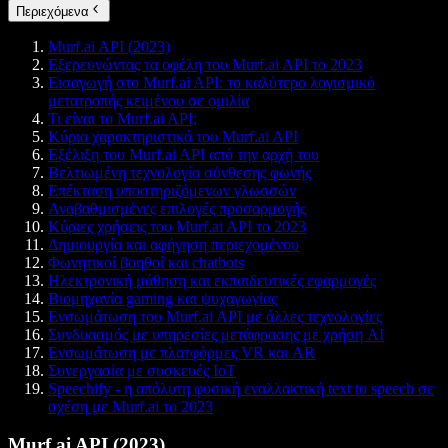
Περιεχόμενα
Murf.ai API (2023)
Εξερευνώντας τα οφέλη του Murf.ai API το 2023
Εισαγωγή στο Murf.ai API: το καλύτερο λογισμικό
μετατροπής κειμένου σε ομιλία
Τι είναι το Murf.ai API;
Κύρια χαρακτηριστικά του Murf.ai API
Εξέλιξη του Murf.ai API από την αρχή του
Βελτιωμένη τεχνολογία σύνθεσης φωνής
Επέκταση υποστηριζόμενων γλωσσών
Αναβαθμισμένες επιλογές προσαρμογής
Κύριες χρήσεις του Murf.ai API το 2023
Δημιουργία και αφήγηση περιεχομένου
Φωνητικοί βοηθοί και chatbots
Ηλεκτρονική μάθηση και εκπαιδευτικές εφαρμογές
Βιομηχανία gaming και ψυχαγωγίας
Ενσωμάτωση του Murf.ai API με άλλες τεχνολογίες
Συνδυασμός με υπηρεσίες μετάφρασης με χρήση AI
Ενσωμάτωση με πλατφόρμες VR και AR
Συνεργασία με συσκευές IoT
Speechify - η απόλυτη φυσική εναλλακτική text to speech σε
σχέση με Murf.ai το 2023
Murf.ai API (2023)