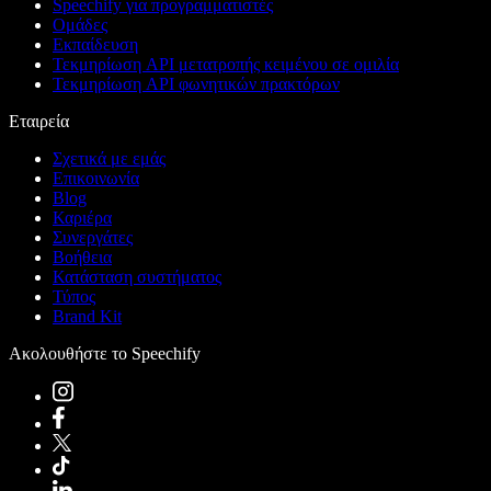
Speechify για προγραμματιστές
Ομάδες
Εκπαίδευση
Τεκμηρίωση API μετατροπής κειμένου σε ομιλία
Τεκμηρίωση API φωνητικών πρακτόρων
Εταιρεία
Σχετικά με εμάς
Επικοινωνία
Blog
Καριέρα
Συνεργάτες
Βοήθεια
Κατάσταση συστήματος
Τύπος
Brand Kit
Ακολουθήστε το Speechify