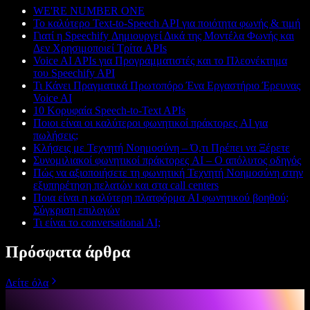
WE'RE NUMBER ONE
Το καλύτερο Text-to-Speech API για ποιότητα φωνής & τιμή
Γιατί η Speechify Δημιουργεί Δικά της Μοντέλα Φωνής και
Δεν Χρησιμοποιεί Τρίτα APIs
Voice AI APIs για Προγραμματιστές και το Πλεονέκτημα
του Speechify API
Τι Κάνει Πραγματικά Πρωτοπόρο Ένα Εργαστήριο Έρευνας
Voice AI
10 Κορυφαία Speech-to-Text APIs
Ποιοι είναι οι καλύτεροι φωνητικοί πράκτορες AI για
πωλήσεις;
Κλήσεις με Τεχνητή Νοημοσύνη – Ό,τι Πρέπει να Ξέρετε
Συνομιλιακοί φωνητικοί πράκτορες AI – Ο απόλυτος οδηγός
Πώς να αξιοποιήσετε τη φωνητική Τεχνητή Νοημοσύνη στην
εξυπηρέτηση πελατών και στα call centers
Ποια είναι η καλύτερη πλατφόρμα AI φωνητικού βοηθού;
Σύγκριση επιλογών
Τι είναι το conversational AI;
Πρόσφατα άρθρα
Δείτε όλα