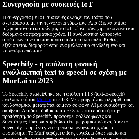
Συνεργασία με συσκευές IoT
Η συνεργασία με IoT συσκευές αλλάζει τον τρόπο που
σχετιζόμαστε με την τεχνολογία γύρω μας. Από έξυπνα σπίτια
μέχρι αυτόνομα αυτοκίνητα, το IoT φέρνει συνεχή επικοινωνία και
δεδομένα σε πραγματικό χρόνο. Η συνδυαστική λειτουργία
συσκευών κάνει τα πάντα πιο αποδοτικά και απλά. Καθώς
εξελίσσεται, διαμορφώνεται ένα μέλλον πιο συνδεδεμένο και
καινοτόμο από ποτέ.
Speechify - η απόλυτη φυσική
εναλλακτική text to speech σε σχέση με
Murf.ai το 2023
Το Speechify αναδείχθηκε ως η απόλυτη TTS (text-to-speech)
εναλλακτική του
Murf.ai
το 2023. Με προηγμένους αλγορίθμους
και λογισμικό, μετατρέπει κείμενο σε φωνή AI με φυσικότητα και
ακρίβεια. Ακούστε άρθρα όποτε θέλετε - στο δρόμο ή στην
προπόνηση, το Speechify προσφέρει πολλές φωνές και
δυνατότητες. Γιατί να συμβιβαστείτε με ρομποτικό ήχο, όταν το
Speechify μπορεί να γίνει ο personal αναγνώστης σας με
φυσικότητα; Το Murf παρέχει επίσης εργαλεία όπως studio και
voice changer για κορυφαία αποτελέσματα, ιδανικό για narration,