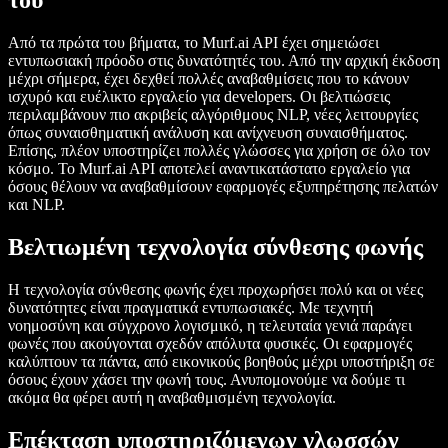
του
Από τα πρώτα του βήματα, το Murf.ai API έχει σημειώσει
εντυπωσιακή πρόοδο στις δυνατότητές του. Από την αρχική έκδοση
μέχρι σήμερα, έχει δεχθεί πολλές αναβαθμίσεις που το κάνουν
ισχυρό και ευέλικτο εργαλείο για developers. Οι βελτιώσεις
περιλαμβάνουν πιο ακριβείς αλγόριθμους NLP, νέες λειτουργίες
όπως συναισθηματική ανάλυση και ανίχνευση συναισθήματος.
Επίσης, πλέον υποστηρίζει πολλές γλώσσες για χρήση σε όλο τον
κόσμο. Το Murf.ai API αποτελεί αναντικατάστατο εργαλείο για
όσους θέλουν να αναβαθμίσουν εφαρμογές εξυπηρέτησης πελατών
και NLP.
Βελτιωμένη τεχνολογία σύνθεσης φωνής
Η τεχνολογία σύνθεσης φωνής έχει προχωρήσει πολύ και οι νέες
δυνατότητες είναι πραγματικά εντυπωσιακές. Με τεχνητή
νοημοσύνη και σύγχρονο λογισμικό, η τελευταία γενιά παράγει
φωνές που ακούγονται σχεδόν απόλυτα φυσικές. Οι εφαρμογές
καλύπτουν τα πάντα, από εικονικούς βοηθούς μέχρι υποστήριξη σε
όσους έχουν χάσει την φωνή τους. Ανυπομονούμε να δούμε τι
ακόμα θα φέρει αυτή η αναβαθμισμένη τεχνολογία.
Επέκταση υποστηριζόμενων γλωσσών