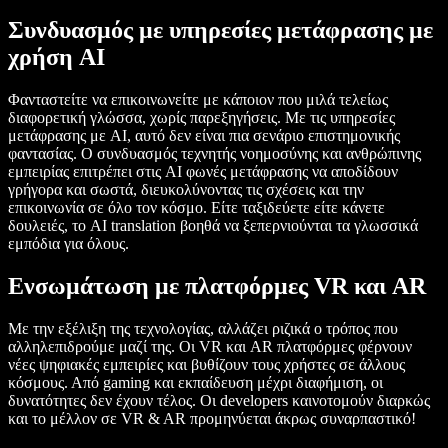
Συνδυασμός με υπηρεσίες μετάφρασης με
χρήση AI
Φανταστείτε να επικοινωνείτε με κάποιον που μιλά τελείως
διαφορετική γλώσσα, χωρίς παρεξηγήσεις. Με τις υπηρεσίες
μετάφρασης με AI, αυτό δεν είναι πια σενάριο επιστημονικής
φαντασίας. Ο συνδυασμός τεχνητής νοημοσύνης και ανθρώπινης
εμπειρίας επιτρέπει στις AI φωνές μετάφρασης να αποδίδουν
γρήγορα και σωστά, διευκολύνοντας τις σχέσεις και την
επικοινωνία σε όλο τον κόσμο. Είτε ταξιδεύετε είτε κάνετε
δουλειές, το AI translation βοηθά να ξεπερνιούνται τα γλωσσικά
εμπόδια για όλους.
Ενσωμάτωση με πλατφόρμες VR και AR
Με την εξέλιξη της τεχνολογίας, αλλάζει ριζικά ο τρόπος που
αλληλεπιδρούμε μαζί της. Οι VR και AR πλατφόρμες φέρνουν
νέες ψηφιακές εμπειρίες και βυθίζουν τους χρήστες σε άλλους
κόσμους. Από gaming και εκπαίδευση μέχρι διαφήμιση, οι
δυνατότητες δεν έχουν τέλος. Οι developers καινοτομούν διαρκώς
και το μέλλον σε VR & AR προμηνύεται άκρως συναρπαστικό!