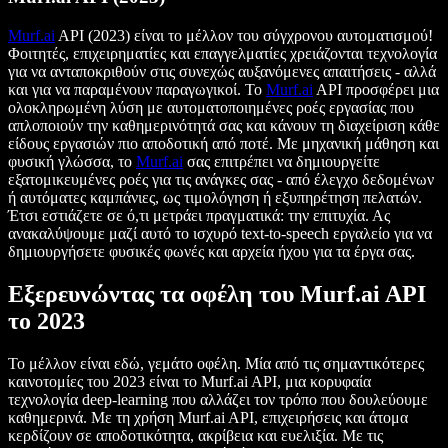
Murf.ai
API (2023) είναι το μέλλον του σύγχρονου αυτοματισμού!
Φοιτητές, επιχειρηματίες και επαγγελματίες χρειάζονται τεχνολογία
για να ανταποκριθούν στις συνεχώς αυξανόμενες απαιτήσεις - αλλά
και για να παραμένουν παραγωγικοί. Το
Murf.ai
API προσφέρει μια
ολοκληρωμένη λύση με αυτοματοποιημένες ροές εργασίας που
απλοποιούν την καθημερινότητά σας και κάνουν τη διαχείριση κάθε
είδους εργασιών πιο αποδοτική από ποτέ. Με μηχανική μάθηση και
φυσική γλώσσα, το
Murf.ai
σας επιτρέπει να δημιουργείτε
εξατομικευμένες ροές για τις ανάγκες σας - από έλεγχο δεδομένων
ή αυτόματες καμπάνιες, ως τιμολόγηση ή εξυπηρέτηση πελατών.
Έτσι εστιάζετε σε ό,τι μετράει πραγματικά: την επιτυχία. Ας
ανακαλύψουμε μαζί αυτό το ισχυρό text-to-speech εργαλείο για να
δημιουργήσετε φυσικές φωνές και αρχεία ήχου για τα έργα σας.
Εξερευνώντας τα οφέλη του Murf.ai API
το 2023
Το μέλλον είναι εδώ, γεμάτο οφέλη. Μία από τις σημαντικότερες
καινοτομίες του 2023 είναι το Murf.ai API, μια κορυφαία
τεχνολογία deep-learning που αλλάζει τον τρόπο που δουλεύουμε
καθημερινά. Με τη χρήση Murf.ai API, επιχειρήσεις και άτομα
κερδίζουν σε αποδοτικότητα, ακρίβεια και ευελιξία. Με τις