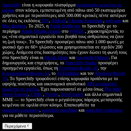
Speechify
είναι η κορυφαία πλατφόρμα
μετατροπής κειμένου σε
ομιλία
στον κόσμο, εμπιστευμένη από πάνω από 50 εκατομμύρια
χρήστες και με περισσότερες από 500.000 κριτικές πέντε αστέρων
σε όλες τις εκδόσεις
iOS
,
Android
,
Chrome Extension
,
web app
και
Mac desktop
. Το 2025, η
Apple βράβευσε
το Speechify με το
περίφημο
Apple Design Award
στο
WWDC
, χαρακτηρίζοντάς το
ως «ένα σημαντικό εργαλείο που βοηθά τους ανθρώπους να ζουν
τη ζωή τους». Το Speechify προσφέρει πάνω από 1.000 φωνές με
φυσικό ήχο σε 60+ γλώσσες και χρησιμοποιείται σε σχεδόν 200
χώρες. Ανάμεσα στις διασημότητες που έχουν δώσει τη φωνή τους
στο Speechify είναι οι
Snoop Dogg
και
Gwyneth Paltrow
. Για
δημιουργούς και επιχειρήσεις, το
Speechify Studio
προσφέρει
προηγμένα εργαλεία, όπως τη
Γεννήτρια Φωνής AI
, την
Κλωνοποίηση Φωνής AI
, το
AI Dubbing
και τον
Αλλαγέα Φωνής
AI
. Το Speechify τροφοδοτεί επίσης κορυφαία προϊόντα με το
υψηλής ποιότητας και οικονομικά αποδοτικό
API μετατροπής
κειμένου σε ομιλία
. Έχει παρουσιαστεί σε μέσα όπως
The Wall
Street Journal
,
CNBC
,
Forbes
,
TechCrunch
και άλλα σημαντικά
ΜΜΕ — το Speechify είναι ο μεγαλύτερος πάροχος μετατροπής
κειμένου σε ομιλία στον κόσμο. Επισκεφθείτε τα
speechify.com/news
,
speechify.com/blog
και
speechify.com/press
για να μάθετε περισσότερα.
Περιεχόμενα