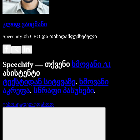
კლიფ ვაიცმანი
Speechify-ის CEO და თანადამფუძნებელი
Speechify — თქვენი
ხმოვანი AI
ასისტენტი
ტექსტიდან სიტყვაზე
.
ხმოვანი
აკრეფა
.
სწრაფი პასუხები
.
გამოსცადეთ უფასოდ