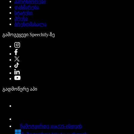
პარტნიორები
დახმარება
სტატუსი
პრესა
ბრენდმასალა
გამოგვყევი Speechify-ზე
გადმოწერე აპი
ჩამოტვირთე macOS-ისთვის