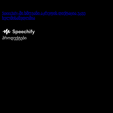
Speechify-ში ხმოვანი აკრეფის დიქტაცია უკვე
ხელმისაწვდომია
დაწერე 5-ჯერ სწრაფად ხმით კარნახით
პროდუქტები
გაიგე მეტი