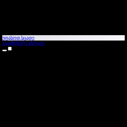
უფასოდ სცადე
გადმოწერე ახლავე
პროდუქტები
ტექსტი ხმაში
iPhone & iPad აპები
Android აპი
Chrome გაფართოება