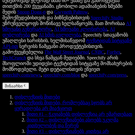
ბუნებრივად ჟღერად ხმას 60+ ენაზე და გამოიყენება
თითქმის 200 ქვეყანაში. ცნობილი ადამიანების ხმებში
შედის
Snoop Dogg-ი
და
Gwyneth Paltrow
.
შემოქმედებისთვის და ბიზნესებისთვის
Speechify Studio
უზრუნველყოფს მოწინავე ხელსაწყოებს, მათ შორისაა
AI
ხმოვანი გენერატორი
,
AI ხმოვანი კლონირება
,
AI
დუბლირება
და
AI ხმის ცვლილება
. Speechify სთავაზობს
უმაღლესი ხარისხის, ხელმისაწვდომ
ტექსტიდან სიტყვაზე
API-ით
სერვისს წამყვანი პროდუქტებისთვის.
გამოქვეყნებულია
The Wall Street Journal
,
CNBC
,
Forbes
,
TechCrunch
და სხვა წამყვან მედიებში. Speechify არის
მსოფლიოში უდიდესი ტექსტიდან სიტყვაზე მომსახურების
მომწოდებელი. მეტი დეტალისთვის ეწვიეთ
speechify.com/news
,
speechify.com/blog
და
speechify.com/press
.
შინაარსი
დისლექსიის მითები
დისლექსიის მითები, რომლებსაც სჯობს არ
ყურადღება არ მიაქციოთ
მითი #1 – ჭკვიანებს დისლექსია არ ემართებათ
მითი #2 – დისლექსიანები ასოებს უკუღმა
კითხულობენ და წერენ
მითი #3 – დისლექსიანებს კითხვა არ