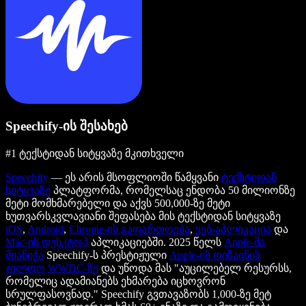
Speechify-ის შესახებ
#1 ტექსტიდან სიტყვაზე მკითხველი
Speechify
— ეს არის მსოფლიოში წამყვანი
ტექსტიდან
სიტყვაზე
პლატფორმა, რომელსაც ენდობა 50 მილიონზე
მეტი მომხმარებელი და აქვს 500,000-ზე მეტი
ხუთვარსკვლავიანი შეფასება მის ტექსტიდან სიტყვაზე
iOS
,
Android
,
Chrome-ის გაფართოება
,
ვებ-აპლიკაცია
და
Mac-ის დესკტოპ
აპლიკაციებში. 2025 წელს
Apple-მა
მიანიჭა
Speechify-ს პრესტიჟული
Apple-ის დიზაინის
ჯილდო
WWDC-ზე
და უწოდა მას "აუცილებელ რესურსს,
რომელიც ადამიანებს ეხმარება იცხოვრონ
სრულფასოვნად." Speechify გვთავაზობს 1,000-ზე მეტ