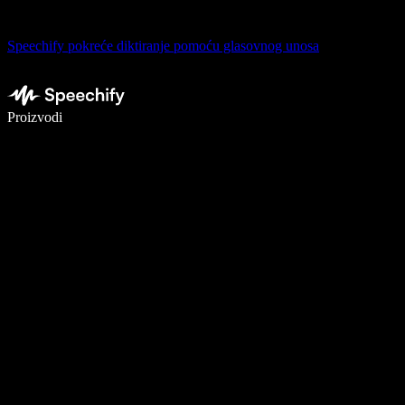
Speechify pokreće diktiranje pomoću glasovnog unosa
Pišite 5× brže uz glasovno diktiranje
Proizvodi
Saznajte više