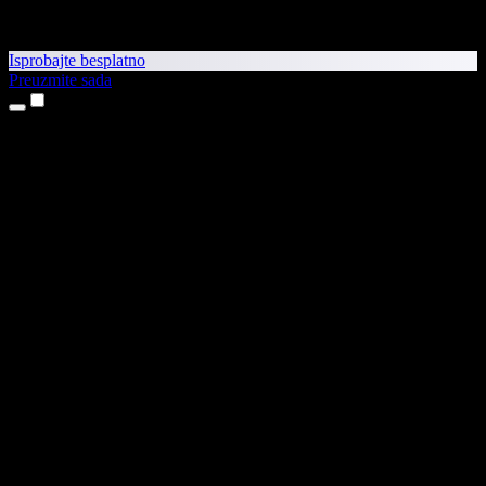
Isprobajte besplatno
Preuzmite sada
Proizvodi
Pretvaranje teksta u govor
Aplikacije za iPhone i iPad
Aplikacija za Android
Proširenje za Chrome
Proširenje za Edge
Web-aplikacija
Aplikacija za Mac
Aplikacija za Windows