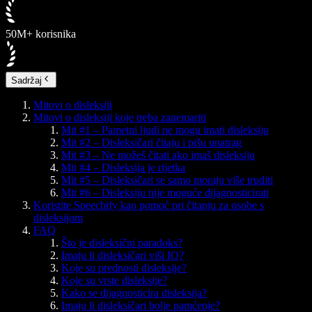
50M+ korisnika
Sadržaj
Mitovi o disleksiji
Mitovi o disleksiji koje treba zanemariti
Mit #1 – Pametni ljudi ne mogu imati disleksiju
Mit #2 – Disleksičari čitaju i pišu unatrag
Mit #3 – Ne možeš čitati ako imaš disleksiju
Mit #4 – Disleksija je rijetka
Mit #5 – Disleksičari se samo moraju više truditi
Mit #6 – Disleksiju nije moguće dijagnosticirati
Koristite Speechify kao pomoć pri čitanju za osobe s
disleksijom
FAQ
Što je disleksični paradoks?
Imaju li disleksičari viši IQ?
Koje su prednosti disleksije?
Koje su vrste disleksije?
Kako se dijagnosticira disleksija?
Imaju li disleksičari bolje pamćenje?