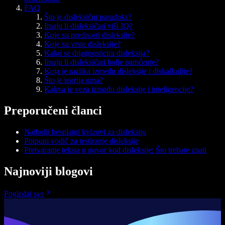
FAQ
Što je disleksični paradoks?
Imaju li disleksičari viši IQ?
Koje su prednosti disleksije?
Koje su vrste disleksije?
Kako se dijagnosticira disleksija?
Imaju li disleksičari bolje pamćenje?
Koja je razlika između disleksije i diskalkulije?
Što je teorija uma?
Kakva je veza između disleksije i inteligencije?
Preporučeni članci
Najbolji besplatni kvizovi za disleksiju
Potpuni vodič za testiranje disleksije
Pretvaranje teksta u govor kod disleksije: Što trebate znati
Najnoviji blogovi
Pogledaj sve