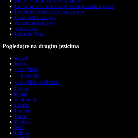
Može li Google Docs čitati naglas?
Proširenje za Chrome za pretvaranje teksta u govor
Pretvaranje hindskog teksta u govor
Čitanje PDF-a naglas
AI generator glasova
Texto a Voz
Leitor de Texto
Pogledajte na drugim jezicima
العربية
Magyar
中文 (简体)
中文 (台灣)
中文 (简体 中国大陆)
Čeština
Dansk
Nederlands
English
Français
Suomi
Deutsch
हिन्दी
Italiano