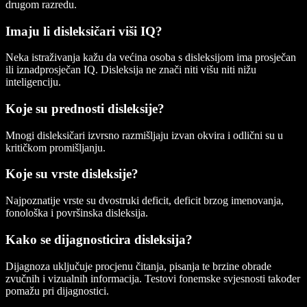
drugom razredu.
Imaju li disleksičari viši IQ?
Neka istraživanja kažu da većina osoba s disleksijom ima prosječan
ili iznadprosječan IQ. Disleksija ne znači niti višu niti nižu
inteligenciju.
Koje su prednosti disleksije?
Mnogi disleksičari izvrsno razmišljaju izvan okvira i odlični su u
kritičkom promišljanju.
Koje su vrste disleksije?
Najpoznatije vrste su dvostruki deficit, deficit brzog imenovanja,
fonološka i površinska disleksija.
Kako se dijagnosticira disleksija?
Dijagnoza uključuje procjenu čitanja, pisanja te brzine obrade
zvučnih i vizualnih informacija. Testovi fonemske svjesnosti također
pomažu pri dijagnostici.