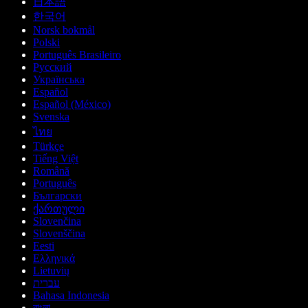
日本語
한국어
Norsk bokmål
Polski
Português Brasileiro
Русский
Українська
Español
Español (México)
Svenska
ไทย
Türkçe
Tiếng Việt
Română
Português
Български
ქართული
Slovenčina
Slovenščina
Eesti
Ελληνικά
Lietuvių
עברית
Bahasa Indonesia
বাংলা