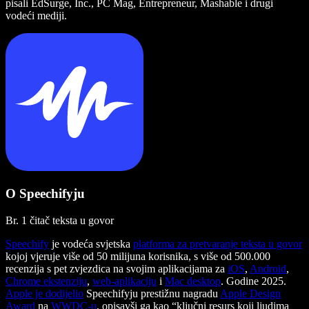
pisali EdSurge, Inc., PC Mag, Entrepreneur, Mashable i drugi
vodeći mediji.
O Speechifyju
Br. 1 čitač teksta u govor
Speechify
je vodeća svjetska
platforma za pretvaranje teksta u govor
kojoj vjeruje više od 50 milijuna korisnika, s više od 500.000
recenzija s pet zvjezdica na svojim aplikacijama za
iOS
,
Android
,
Chrome ekstenziju
,
web-aplikaciju
i
Mac desktop
. Godine 2025.
Apple je dodijelio
Speechifyju prestižnu nagradu
Apple Design
Award
na
WWDC-u
, opisavši ga kao “ključni resurs koji ljudima