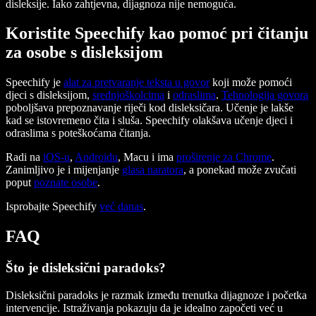
disleksije. Iako zahtjevna, dijagnoza nije nemoguća.
Koristite Speechify kao pomoć pri čitanju
za osobe s disleksijom
Speechify je
alat za pretvaranje teksta u govor
koji može pomoći
djeci s disleksijom,
srednjoškolcima
i
odraslima
.
Tehnologija govora
poboljšava prepoznavanje riječi kod disleksičara. Učenje je lakše
kad se istovremeno čita i sluša. Speechify olakšava učenje djeci i
odraslima s poteškoćama čitanja.
Radi na
iOS-u
,
Androidu
, Macu i ima
proširenje za Chrome
.
Zanimljivo je i mijenjanje
glasa naratora
, a ponekad može zvučati
poput
poznate osobe
.
Isprobajte Speechify
već danas
.
FAQ
Što je disleksični paradoks?
Disleksični paradoks je razmak između trenutka dijagnoze i početka
intervencije. Istraživanja pokazuju da je idealno započeti već u