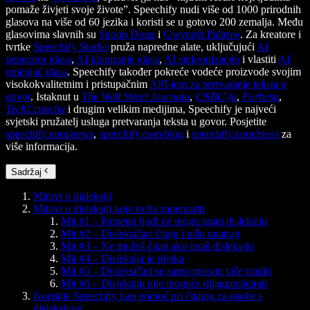
pomaže živjeti svoje živote”. Speechify nudi više od 1000 prirodnih
glasova na više od 60 jezika i koristi se u gotovo 200 zemalja. Među
glasovima slavnih su
Snoop Dogg
i
Gwyneth Paltrow
. Za kreatore i
tvrtke
Speechify Studio
pruža napredne alate, uključujući
AI
generator glasa
,
AI kloniranje glasa
,
AI sinkronizaciju
i vlastiti
AI
mijenjač glasa
. Speechify također pokreće vodeće proizvode svojim
visokokvalitetnim i pristupačnim
API-jem za pretvaranje teksta u
govor
. Istaknut u
The Wall Street Journalu
,
CNBC-ju
,
Forbesu
,
TechCrunchu
i drugim velikim medijima, Speechify je najveći
svjetski pružatelj usluga pretvaranja teksta u govor. Posjetite
speechify.com/news
,
speechify.com/blog
i
speechify.com/press
za
više informacija.
Sadržaj
Mitovi o disleksiji
Mitovi o disleksiji koje treba zanemariti
Mit #1 – Pametni ljudi ne mogu imati disleksiju
Mit #2 – Disleksičari čitaju i pišu unatrag
Mit #3 – Ne možeš čitati ako imaš disleksiju
Mit #4 – Disleksija je rijetka
Mit #5 – Disleksičari se samo moraju više truditi
Mit #6 – Disleksiju nije moguće dijagnosticirati
Koristite Speechify kao pomoć pri čitanju za osobe s
disleksijom