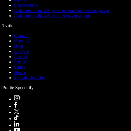
Obrazovanje
Dokumentacija API-ja za pretvaranje teksta u govor
Dokumentacija API-ja za glasovne agente
Tvrtka
O nama
Kontakt
Blog
Karijere
Partneri
Pomoć
Status
Mediji
Vizualni identitet
Pratite Speechify