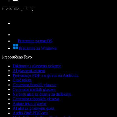
Preuzmite aplikaciju
Preuzmite za macOS
Preuzmite za Windows
Preporučeno štivo
Diktiranje i glasovno tipkanje
AI glasovni asistent
Pretvaranje PDF-a u govor na Androidu
Čitač teksta
Generator ženskih glasova
Generator muških glasova
Najbolji alati za čitanje za disleksiju
Generator robotskih glasova
Anime tekst u govor
AI alat za promjenu glasa
Audio čitač PDF-ova