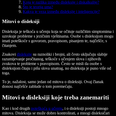
Koja je razlika između disleksije i diskalkulije?
Što je teorija uma?
Kakva je veza između disleksije i inteligencije?
Mitovi o disleksiji
Disleksija je teškoća u učenju koja se očituje različitim simptomima i
uzrokuje probleme s jezičnim vještinama. Osobe s disleksijom mogu
imati poteškoće s govorom, pravopisom, pisanjem te, najčešće, s
čitanjem.
Znakovi
disleksije
su raznoliki i brojni, ali često uključuju slabije
razumijevanje pročitanog, teškoće s učenjem slova i njihovih
zvukova te probleme s pravopisom. Često se misli da osobe s
disleksijom čitaju i pišu slova unatrag, no disleksija je puno više od
toga.
To je, nažalost, samo jedan od mitova o disleksiji. Ovaj članak
donosi najčešće zablude o tom poremećaju.
Mitovi o disleksiji koje treba zanemariti
Kao i kod drugih
poteškoća u učenju
, i o disleksiji postoji mnogo
mitova. Disleksija se može dobro kontrolirati, a mnogi disleksičari