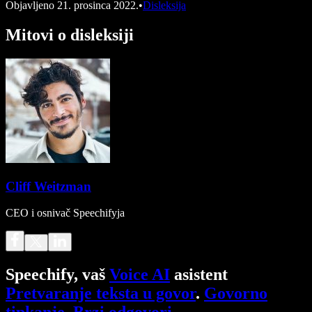
Objavljeno
21. prosinca 2022.
•
Disleksija
Mitovi o disleksiji
Cliff Weitzman
CEO i osnivač Speechifyja
Speechify, vaš
Voice AI
asistent
Pretvaranje teksta u govor
.
Govorno