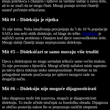
imaju poteškoća s čitanjem i njihove su vještine slabije u ranoj dobi,
ali to ne znači da ne mogu čitati. Mnogi postaju izvrsni čitatelji
unatoč početnim teškoćama.
Mit #4 – Disleksija je rijetka
To nije istina. Neka istraživanja procjenjuju da 5 do 10 % populacije
SAD-a ima neki oblik disleksije, od blage do teške.
Disleksija
je
najčešći uzrok problema s čitanjem kod djece osnovnoškolske dobi.
Mnogi slabiji čitatelji imaju neprepoznatu disleksiju.
Mit #5 – Disleksičari se samo moraju više truditi
Djeca s disleksijom ne mogu savladati teškoće samo većim trudom.
To nije povezano s lijenošću. Mnogi učitelji nažalost misle suprotno
pa takva djeca riskiraju nisko samopouzdanje. Potrebne su im
prilagođene metode poučavanja jer njihovi mozgovi rade na
drugačiji način.
Mit #6 – Disleksiju nije moguće dijagnosticirati
Iako dijagnoza može biti izazovna, moguće je dijagnosticirati
disleksiju. To može učiniti stručnjak za fonološku obradu. Dijagnoza
se obično postavlja nakon što se prepoznaju različiti simptomi