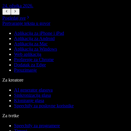
24. ožujka 2026.
2
Pogledaj sve
Pretvaranje teksta u govor
Aplikacija za iPhone i iPad
Aplikacija za Android
Aplikacija za Mac
Aplikacija za Windows
Web aplikacija
Proširenje za Chrome
Dodatak za Edge
Preuzimanje
Za kreatore
AI generator glasova
Sinkronizacija glasa
Kloniranje glasa
Speechify za poslovne korisnike
Za tvrtke
Speechify za programere
Timovi