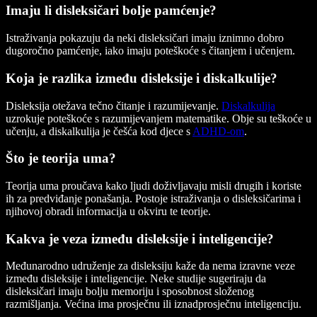
Imaju li disleksičari bolje pamćenje?
Istraživanja pokazuju da neki disleksičari imaju iznimno dobro
dugoročno pamćenje, iako imaju poteškoće s čitanjem i učenjem.
Koja je razlika između disleksije i diskalkulije?
Disleksija otežava tečno čitanje i razumijevanje.
Diskalkulija
uzrokuje poteškoće s razumijevanjem matematike. Obje su teškoće u
učenju, a diskalkulija je češća kod djece s
ADHD-om
.
Što je teorija uma?
Teorija uma proučava kako ljudi doživljavaju misli drugih i koriste
ih za predviđanje ponašanja. Postoje istraživanja o disleksičarima i
njihovoj obradi informacija u okviru te teorije.
Kakva je veza između disleksije i inteligencije?
Međunarodno udruženje za disleksiju kaže da nema izravne veze
između disleksije i inteligencije. Neke studije sugeriraju da
disleksičari imaju bolju memoriju i sposobnost složenog
razmišljanja. Većina ima prosječnu ili iznadprosječnu inteligenciju.