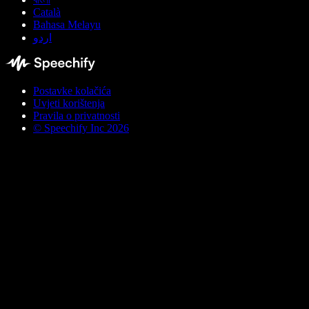
Català
Bahasa Melayu
اردو
Postavke kolačića
Uvjeti korištenja
Pravila o privatnosti
© Speechify Inc 2026