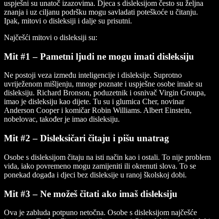
uspješni su unatoč izazovima. Djeca s disleksijom često su željna
znanja i uz ciljanu podršku mogu savladati poteškoće u čitanju.
Ipak, mitovi o disleksiji i dalje su prisutni.
Najčešći mitovi o disleksiji su:
Mit #1 – Pametni ljudi ne mogu imati disleksiju
Ne postoji veza između inteligencije i disleksije. Suprotno
uvriježenom mišljenju, mnoge poznate i uspješne osobe imale su
disleksiju. Richard Bronson, poduzetnik i osnivač Virgin Groupa,
imao je disleksiju kao dijete. Tu su i glumica Cher, novinar
Anderson Cooper i komičar Robin Williams. Albert Einstein,
nobelovac, također je imao disleksiju.
Mit #2 – Disleksičari čitaju i pišu unatrag
Osobe s disleksijom čitaju na isti način kao i ostali. To nije problem
vida, iako povremeno mogu zamijeniti ili okrenuti slova. To se
ponekad događa i djeci bez disleksije u ranoj školskoj dobi.
Mit #3 – Ne možeš čitati ako imaš disleksiju
Ova je zabluda potpuno netočna. Osobe s disleksijom najčešće