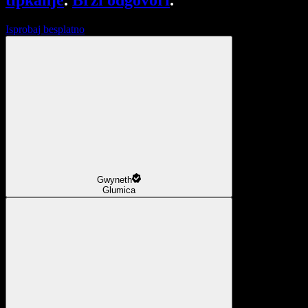
tipkanje
.
Brzi odgovori
.
Isprobaj besplatno
Gwyneth
Glumica