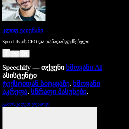
კლიფ ვაიცმანი
Speechify-ის CEO და თანადამფუძნებელი
Speechify — თქვენი
ხმოვანი AI
ასისტენტი
ტექსტიდან სიტყვაზე
.
ხმოვანი
აკრეფა
.
სწრაფი პასუხები
.
გამოსცადეთ უფასოდ