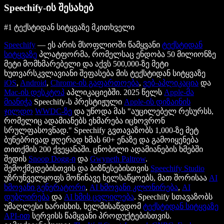
Speechify-ის შესახებ
#1 ტექსტიდან სიტყვაზე მკითხველი
Speechify
— ეს არის მსოფლიოში წამყვანი
ტექსტიდან
სიტყვაზე
პლატფორმა, რომელსაც ენდობა 50 მილიონზე
მეტი მომხმარებელი და აქვს 500,000-ზე მეტი
ხუთვარსკვლავიანი შეფასება მის ტექსტიდან სიტყვაზე
iOS
,
Android
,
Chrome-ის გაფართოება
,
ვებ-აპლიკაცია
და
Mac-ის დესკტოპ
აპლიკაციებში. 2025 წელს
Apple-მა
მიანიჭა
Speechify-ს პრესტიჟული
Apple-ის დიზაინის
ჯილდო
WWDC-ზე
და უწოდა მას "აუცილებელ რესურსს,
რომელიც ადამიანებს ეხმარება იცხოვრონ
სრულფასოვნად." Speechify გვთავაზობს 1,000-ზე მეტ
ბუნებრივად ჟღერად ხმას 60+ ენაზე და გამოიყენება
თითქმის 200 ქვეყანაში. ცნობილი ადამიანების ხმებში
შედის
Snoop Dogg-ი
და
Gwyneth Paltrow
.
შემოქმედებისთვის და ბიზნესებისთვის
Speechify Studio
უზრუნველყოფს მოწინავე ხელსაწყოებს, მათ შორისაა
AI
ხმოვანი გენერატორი
,
AI ხმოვანი კლონირება
,
AI
დუბლირება
და
AI ხმის ცვლილება
. Speechify სთავაზობს
უმაღლესი ხარისხის, ხელმისაწვდომ
ტექსტიდან სიტყვაზე
API-ით
სერვისს წამყვანი პროდუქტებისთვის.