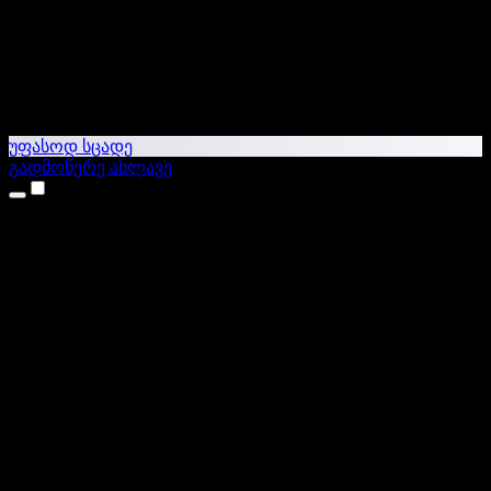
უფასოდ სცადე
გადმოწერე ახლავე
პროდუქტები
ტექსტი ხმაში
iPhone & iPad აპები
Android აპი
Chrome გაფართოება