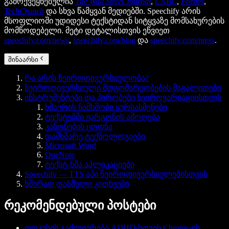
გამოქვეყნებულია
The Wall Street Journal
,
CNBC
,
Forbes
,
TechCrunch
და სხვა წამყვან მედიებში. Speechify არის
მსოფლიოში უდიდესი ტექსტიდან სიტყვაზე მომსახურების
მომწოდებელი. მეტი დეტალისთვის ეწვიეთ
speechify.com/news
,
speechify.com/blog
და
speechify.com/press
.
შინაარსი
რა არის ნეიროდივერსიულობა?
ნეიროდივერსიული მდგომარეობების მაგალითები
ინსტრუმენტები და პირობები ნეიროვარიაციისთვის
ხმაურის ჩამხშობი ყურსასმენები
ტექსტებში ჟარგონის ამოღება
კანონების ცოდნა
დამხმარე ტექნოლოგიები
Microsoft Word
OneNote
ტექსტ-ხმა აპლიკაციები
Speechify — TTS აპი ნეიროდივერსიულებისთვის
ხშირად დასმული კითხვები
რეკომენდებული პოსტები
ფოკუსის გაძლიერება ADHD-სთვის Chrome-ის