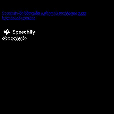
Speechify-ში ხმოვანი აკრეფის დიქტაცია უკვე
ხელმისაწვდომია
დაწერე 5-ჯერ სწრაფად ხმით კარნახით
პროდუქტები
გაიგე მეტი