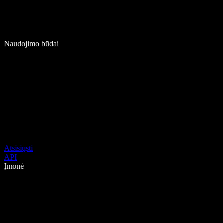
Naudojimo būdai
Atsisiųsti
API
Įmonė