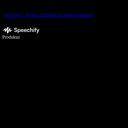
„Speechify“ pristato diktofoną su balso atpažinimu
Rašykite 5× greičiau naudodami diktavimą balsu
Produktai
Sužinokite daugiau