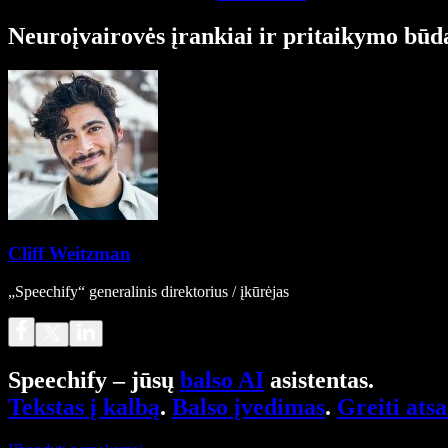
Neuroįvairovės įrankiai ir pritaikymo būd
Cliff Weitzman
„Speechify“ generalinis direktorius / įkūrėjas
Speechify – jūsų
balso AI
asistentas.
Tekstas į kalbą
.
Balso įvedimas
.
Greiti ats