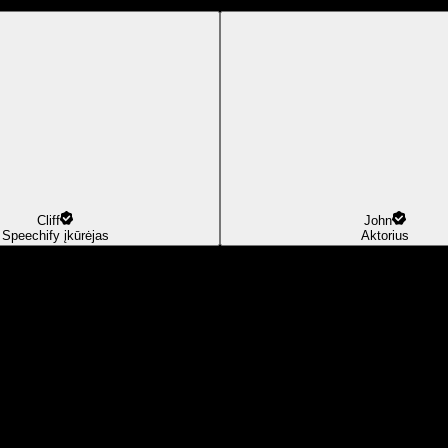
Cliff
John
Speechify įkūrėjas
Aktorius