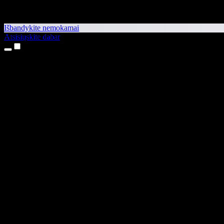
Išbandykite nemokamai
Atsisiųskite dabar
Produktai
Teksto skaitymas balsu
iPhone ir iPad programėlės
Android programėlė
Chrome plėtinys
Edge plėtinys
Interneto programėlė
Mac programėlė
Windows programėlė