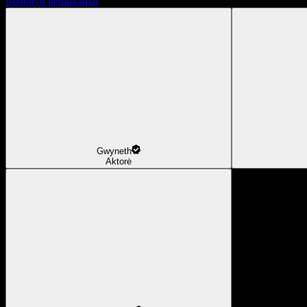
Išbandyti nemokamai
Gwyneth
Aktorė