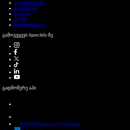
პარტნიორები
დახმარება
სტატუსი
პრესა
ბრენდმასალა
გამოგვყევი Speechify-ზე
გადმოწერე აპი
ჩამოტვირთე macOS-ისთვის