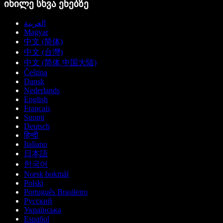
იხილე სხვა ენებზე
العربية
Magyar
中文 (简体)
中文 (台灣)
中文 (简体 中国大陆)
Čeština
Dansk
Nederlands
English
Français
Suomi
Deutsch
हिन्दी
Italiano
日本語
한국어
Norsk bokmål
Polski
Português Brasileiro
Русский
Українська
Español