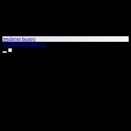
უფასოდ სცადე
გადმოწერე ახლავე
პროდუქტები
ტექსტი ხმაში
iPhone & iPad აპები
Android აპი
Chrome გაფართოება