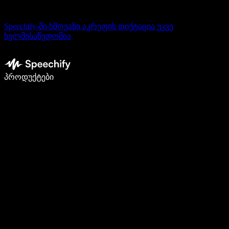
Speechify-ში ხმოვანი აკრეფის დიქტაცია უკვე
ხელმისაწვდომია
დაწერე 5-ჯერ სწრაფად ხმით კარნახით
პროდუქტები
გაიგე მეტი