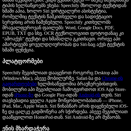
ტიპის ხელსაწყოებს ეხება: Speechify მხოლოდ ტექსტიდან
ხმაში აპია, ხოლო Siri ვირტუალური ასისტენტია,
რომელშიც ტექსტის წამკითხველი და სადიქტაციო
სერვისიც არის ჩაშენებული. Speechify კითხულობს
მრავალფეროვან ფაილებს: Word, Google Docs, PDF,
EPUB, TXT და სხვ. OCR ტექნოლოგიით ფოტოდანაც კი
“ამოაქვს” ტექსტი და ხმამაღლა გკითხავთ. ორივე აპი
ამარტივებს ყოველდღიურობას და Siri-საც აქვს ტექსტის
ხმაში ფუნქცია.
პლატფორმები
Speechify შეგიძლიათ დააყენოთ როგორც Desktop აპი
(Windows/Mac), ასევე მობილურზე. Safari-სა და
Chrome-ის
გაფართოებები
ხელმისაწვდომია ბრაუზერებისთვის.
მობილური აპი შეგიძლიათ ჩამოტვირთოთ iOS App Store-
იდან
iPhone-ზე
და Google Play-იდან
Android-ის
თვის. Siri
თავსებადია ყველა Apple მოწყობილობასთან — iPhone,
iPad, Mac, Apple Watch. Siri წინასწარ არის დაყენებული iOS-
ზე და ცალკე გადმოწერა არ სჭირდება. ასევე შეგიძლიათ
დააწყვილოთ HomePod-თან. Siri Android-ზე არ მუშაობს.
ენის მხარდაჭერა