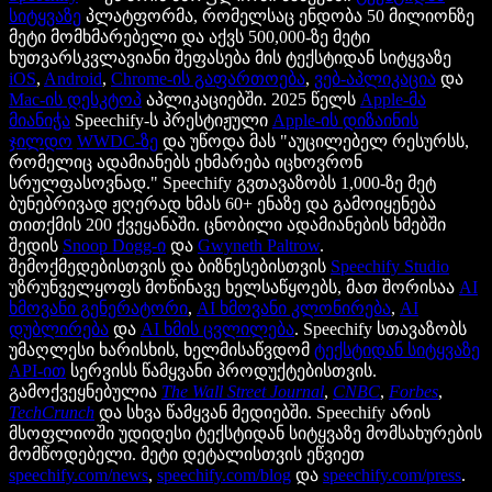
სიტყვაზე
პლატფორმა, რომელსაც ენდობა 50 მილიონზე
მეტი მომხმარებელი და აქვს 500,000-ზე მეტი
ხუთვარსკვლავიანი შეფასება მის ტექსტიდან სიტყვაზე
iOS
,
Android
,
Chrome-ის გაფართოება
,
ვებ-აპლიკაცია
და
Mac-ის დესკტოპ
აპლიკაციებში. 2025 წელს
Apple-მა
მიანიჭა
Speechify-ს პრესტიჟული
Apple-ის დიზაინის
ჯილდო
WWDC-ზე
და უწოდა მას "აუცილებელ რესურსს,
რომელიც ადამიანებს ეხმარება იცხოვრონ
სრულფასოვნად." Speechify გვთავაზობს 1,000-ზე მეტ
ბუნებრივად ჟღერად ხმას 60+ ენაზე და გამოიყენება
თითქმის 200 ქვეყანაში. ცნობილი ადამიანების ხმებში
შედის
Snoop Dogg-ი
და
Gwyneth Paltrow
.
შემოქმედებისთვის და ბიზნესებისთვის
Speechify Studio
უზრუნველყოფს მოწინავე ხელსაწყოებს, მათ შორისაა
AI
ხმოვანი გენერატორი
,
AI ხმოვანი კლონირება
,
AI
დუბლირება
და
AI ხმის ცვლილება
. Speechify სთავაზობს
უმაღლესი ხარისხის, ხელმისაწვდომ
ტექსტიდან სიტყვაზე
API-ით
სერვისს წამყვანი პროდუქტებისთვის.
გამოქვეყნებულია
The Wall Street Journal
,
CNBC
,
Forbes
,
TechCrunch
და სხვა წამყვან მედიებში. Speechify არის
მსოფლიოში უდიდესი ტექსტიდან სიტყვაზე მომსახურების
მომწოდებელი. მეტი დეტალისთვის ეწვიეთ
speechify.com/news
,
speechify.com/blog
და
speechify.com/press
.