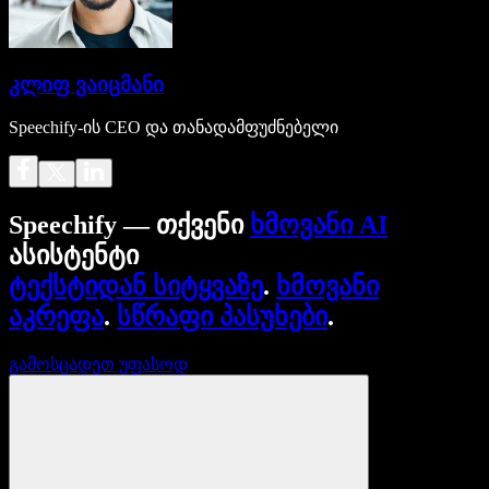
კლიფ ვაიცმანი
Speechify-ის CEO და თანადამფუძნებელი
Speechify — თქვენი
ხმოვანი AI
ასისტენტი
ტექსტიდან სიტყვაზე
.
ხმოვანი
აკრეფა
.
სწრაფი პასუხები
.
გამოსცადეთ უფასოდ