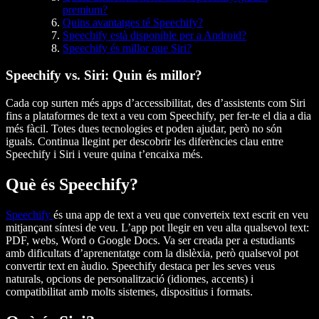
premium?
Quins avantatges té Speechify?
Speechify està disponible per a Android?
Speechify és millor que Siri?
Speechify vs. Siri: Quin és millor?
Cada cop surten més apps d’accessibilitat, des d’assistents com Siri
fins a plataformes de text a veu com Speechify, per fer-te el dia a dia
més fàcil. Totes dues tecnologies et poden ajudar, però no són
iguals. Continua llegint per descobrir les diferències clau entre
Speechify i Siri i veure quina t’encaixa més.
Què és Speechify?
Speechify
és una app de text a veu que converteix text escrit en veu
mitjançant síntesi de veu. L’app pot llegir en veu alta qualsevol text:
PDF, webs, Word o Google Docs. Va ser creada per a estudiants
amb dificultats d’aprenentatge com la dislèxia, però qualsevol pot
convertir text en àudio. Speechify destaca per les seves veus
naturals, opcions de personalització (idiomes, accents) i
compatibilitat amb molts sistemes, dispositius i formats.