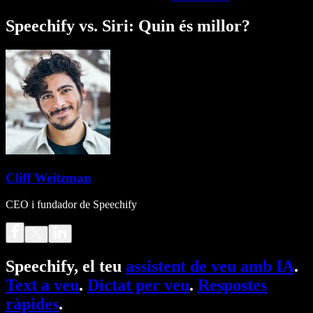
Speechify vs. Siri: Quin és millor?
Cliff Weitzman
CEO i fundador de Speechify
Speechify, el teu
assistent de veu amb IA
.
Text a veu
.
Dictat per veu
.
Respostes
ràpides
.