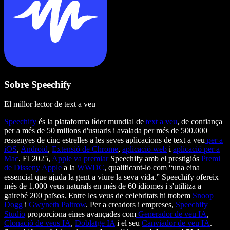
Sobre Speechify
El millor lector de text a veu
Speechify
és la plataforma líder mundial de
text a veu
, de confiança
per a més de 50 milions d'usuaris i avalada per més de 500.000
ressenyes de cinc estrelles a les seves aplicacions de text a veu
per a
iOS
,
Android
,
Extensió de Chrome
,
aplicació web
i
aplicació per a
Mac
. El 2025,
Apple va premiar
Speechify amb el prestigiós
Premi
de Disseny Apple
a la
WWDC
, qualificant-lo com “una eina
essencial que ajuda la gent a viure la seva vida.” Speechify ofereix
més de 1.000 veus naturals en més de 60 idiomes i s'utilitza a
gairebé 200 països. Entre les veus de celebritats hi trobem
Snoop
Dogg
i
Gwyneth Paltrow
. Per a creadors i empreses,
Speechify
Studio
proporciona eines avançades com
Generador de veu IA
,
Clonació de veus IA
,
Doblatge IA
i el seu
Canviador de veu IA
.