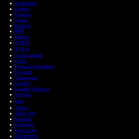
Nederlands
English
Français
Suomi
Deutsch
हिन्दी
Italiano
日本語
한국어
Norsk bokmål
Polski
Português Brasileiro
Русский
Українська
Español
Español (México)
Svenska
ไทย
Türkçe
Tiếng Việt
Română
Português
Български
ქართული