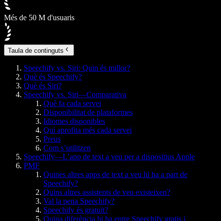
Més de 50 M d'usuaris
Taula de continguts
Speechify vs. Siri: Quin és millor?
Què és Speechify?
Què és Siri?
Speechify vs. Siri—Comparativa
Què fa cada servei
Disponibilitat de plataformes
Idiomes disponibles
Qui aprofita més cada servei
Preus
Com s’utilitzen
Speechify—L’app de text a veu per a dispositius Apple
PMF
Quines altres apps de text a veu hi ha a part de
Speechify?
Quins altres assistents de veu existeixen?
Val la pena Speechify?
Speechify és gratuït?
Quina diferència hi ha entre Speechify gratis i