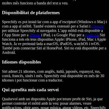
moltes més funcions a banda del text a veu.
Disponibilitat de plataformes
Speechify es pot instal·lar com a app d’escriptori (Windows o Mac) i
com a app al mòbil. També existeix extensió per a Safari i
Chrome
per utilitzar Speechify al navegador. L’app mòbil està disponible a
l’App Store per a
iPhone
i iPad, i a Google Play per a
Android
. Siri
funciona a tots els teus dispositius Apple: iPhone, iPad, Mac i Apple
Watch. Ja ve preinstal·lada a macOS, iPadOS, watchOS i tvOS.
També pots connectar Siri al HomePod. Siri no està disponible per a
Android.
Idiomes disponibles
Siri admet 21 idiomes, com anglès, italià, japonès, espanyol, rus,
coreà, francès, xinès i més. Speechify està disponible en més de 30
idiomes i pot funcionar com a traductor.
Qui aprofita més cada servei
Qualsevol amb un dispositiu Apple pot treure profit de Siri, ja que
permet controlar el mòbil amb la veu: posar alarmes, veure
notificacions, obrir apps, posar música, aturar vídeos, etc. Speechify