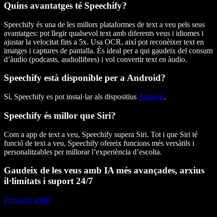
Quins avantatges té Speechify?
Speechify és una de les millors plataformes de text a veu pels seus
avantatges: pot llegir qualsevol text amb diferents veus i idiomes i
ajustar la velocitat fins a 5x. Usa OCR, així pot reconèixer text en
imatges i captures de pantalla. És ideal per a qui gaudeix del consum
d’àudio (podcasts, audiollibres) i vol convertir text en àudio.
Speechify està disponible per a Android?
Sí, Speechify es pot instal·lar als dispositius
Android
.
Speechify és millor que Siri?
Com a app de text a veu, Speechify supera Siri. Tot i que Siri té
funció de text a veu, Speechify ofereix funcions més versàtils i
personalitzables per millorar l’experiència d’escolta.
Gaudeix de les veus amb IA més avançades, arxius
il·limitats i suport 24/7
Prova-ho gratis