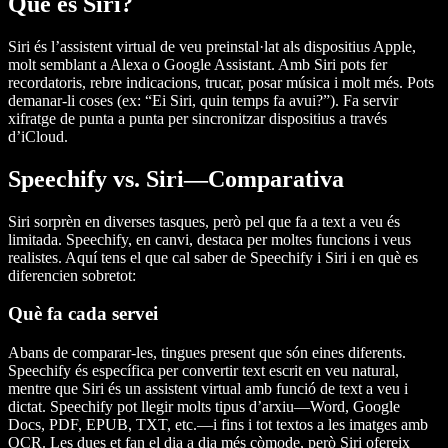
Què és Siri?
Siri és l’assistent virtual de veu preinstal·lat als dispositius Apple,
molt semblant a Alexa o Google Assistant. Amb Siri pots fer
recordatoris, rebre indicacions, trucar, posar música i molt més. Pots
demanar-li coses (ex: “Ei Siri, quin temps fa avui?”). Fa servir
xifratge de punta a punta per sincronitzar dispositius a través
d’iCloud.
Speechify vs. Siri—Comparativa
Siri sorprèn en diverses tasques, però pel que fa a text a veu és
limitada. Speechify, en canvi, destaca per moltes funcions i veus
realistes. Aquí tens el que cal saber de Speechify i Siri i en què es
diferencien sobretot:
Què fa cada servei
Abans de comparar-les, tingues present que són eines diferents.
Speechify és específica per convertir text escrit en veu natural,
mentre que Siri és un assistent virtual amb funció de text a veu i
dictat. Speechify pot llegir molts tipus d’arxiu—Word, Google
Docs, PDF, EPUB, TXT, etc.—i fins i tot textos a les imatges amb
OCR. Les dues et fan el dia a dia més còmode, però Siri ofereix