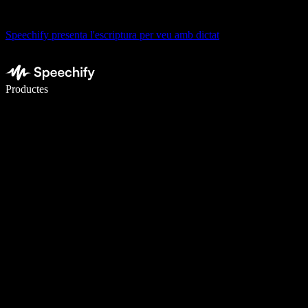
Speechify presenta l'escriptura per veu amb dictat
Escriu 5× més ràpid amb la veu
Productes
Més informació