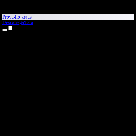
Prova-ho gratis
Descarrega'l ara
Productes
Text a veu
Aplicacions per a iPhone i iPad
Aplicació per a Android
Extensió per al Chrome
Extensió per a l'Edge
Aplicació web
Aplicació per al Mac
Aplicació per al Windows