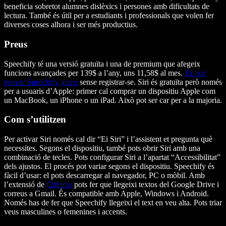
beneficia sobretot alumnes dislèxics i persones amb dificultats de
lectura. També és útil per a estudiants i professionals que volen fer
diverses coses alhora i ser més productius.
Preus
Speechify té una versió gratuïta i una de premium que afegeix
funcions avançades per 139$ a l’any, uns 11,58$ al mes.
Es pot
provar Speechify gratis
sense registrar-se. Siri és gratuïta però només
per a usuaris d’Apple: primer cal comprar un dispositiu Apple com
un MacBook, un iPhone o un iPad. Això pot ser car per a la majoria.
Com s’utilitzen
Per activar Siri només cal dir “Ei Siri” i l’assistent et pregunta què
necessites. Segons el dispositiu, també pots obrir Siri amb una
combinació de tecles. Pots configurar Siri a l’apartat “Accessibilitat”
dels ajustos. El procés pot variar segons el dispositiu. Speechify és
fàcil d’usar: el pots descarregar al navegador, PC o mòbil. Amb
l’extensió de
Chrome
pots fer que llegeixi textos del Google Drive i
correus a Gmail. És compatible amb Apple, Windows i Android.
Només has de fer que Speechify llegeixi el text en veu alta. Pots triar
veus masculines o femenines i accents.