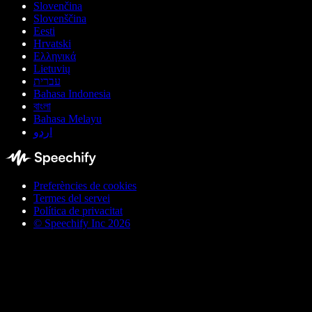
Slovenčina
Slovenščina
Eesti
Hrvatski
Ελληνικά
Lietuvių
עברית
Bahasa Indonesia
বাংলা
Bahasa Melayu
اردو
Preferències de cookies
Termes del servei
Política de privacitat
© Speechify Inc 2026