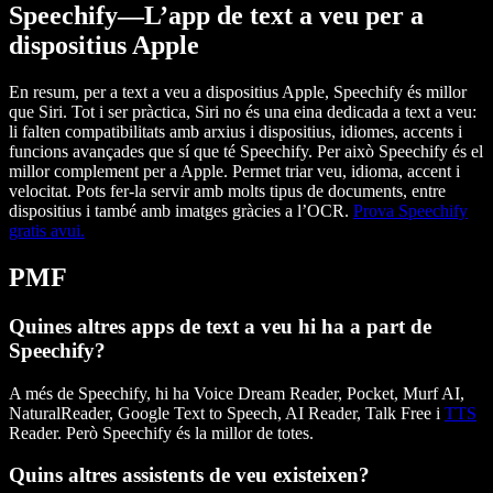
Speechify—L’app de text a veu per a
dispositius Apple
En resum, per a text a veu a dispositius Apple, Speechify és millor
que Siri. Tot i ser pràctica, Siri no és una eina dedicada a text a veu:
li falten compatibilitats amb arxius i dispositius, idiomes, accents i
funcions avançades que sí que té Speechify. Per això Speechify és el
millor complement per a Apple. Permet triar veu, idioma, accent i
velocitat. Pots fer-la servir amb molts tipus de documents, entre
dispositius i també amb imatges gràcies a l’OCR.
Prova Speechify
gratis avui.
PMF
Quines altres apps de text a veu hi ha a part de
Speechify?
A més de Speechify, hi ha Voice Dream Reader, Pocket, Murf AI,
NaturalReader, Google Text to Speech, AI Reader, Talk Free i
TTS
Reader. Però Speechify és la millor de totes.
Quins altres assistents de veu existeixen?