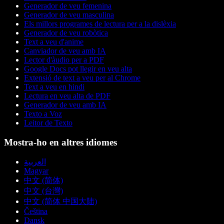
Generador de veu femenina
Generador de veu masculina
Els millors programes de lectura per a la dislèxia
Generador de veu robòtica
Text a veu d'anime
Canviador de veu amb IA
Lector d'àudio per a PDF
Google Docs pot llegir en veu alta
Extensió de text a veu per al Chrome
Text a veu en hindi
Lectura en veu alta de PDF
Generador de veu amb IA
Texto a Voz
Leitor de Texto
Mostra-ho en altres idiomes
العربية
Magyar
中文 (简体)
中文 (台灣)
中文 (简体 中国大陆)
Čeština
Dansk