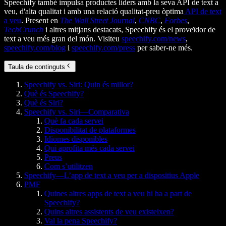
Speechify també impulsa productes líders amb la seva API de text a
veu, d'alta qualitat i amb una relació qualitat-preu òptima
API de text
a veu
. Present en
The Wall Street Journal
,
CNBC
,
Forbes
,
TechCrunch
i altres mitjans destacats, Speechify és el proveïdor de
text a veu més gran del món. Visiteu
speechify.com/news
,
speechify.com/blog
i
speechify.com/press
per saber-ne més.
Taula de continguts
Speechify vs. Siri: Quin és millor?
Què és Speechify?
Què és Siri?
Speechify vs. Siri—Comparativa
Què fa cada servei
Disponibilitat de plataformes
Idiomes disponibles
Qui aprofita més cada servei
Preus
Com s’utilitzen
Speechify—L’app de text a veu per a dispositius Apple
PMF
Quines altres apps de text a veu hi ha a part de
Speechify?
Quins altres assistents de veu existeixen?
Val la pena Speechify?