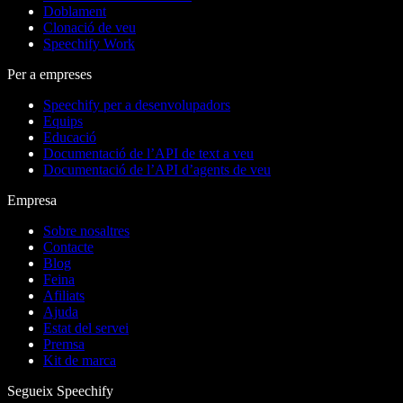
Doblament
Clonació de veu
Speechify Work
Per a empreses
Speechify per a desenvolupadors
Equips
Educació
Documentació de l’API de text a veu
Documentació de l’API d’agents de veu
Empresa
Sobre nosaltres
Contacte
Blog
Feina
Afiliats
Ajuda
Estat del servei
Premsa
Kit de marca
Segueix Speechify