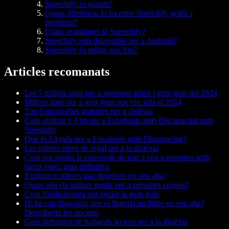
Speechify és gratuït?
Quina diferència hi ha entre Speechify gratis i
premium?
Quins avantatges té Speechify?
Speechify està disponible per a Android?
Speechify és millor que Siri?
Articles recomanats
Les 5 millors apps per a persones grans i gent gran del 2024
Millors apps per a gent gran que viu sola el 2024
Top 5 tipografies gratuïtes per a dislèxia
Com utilitzar l’Ajut per a Estudiants amb Discapacitat amb
Speechify
Què és l'Ajuda per a Estudiants amb Discapacitat?
Les millors idees de regal per a la dislèxia
Com pot ajudar la conversió de text a veu a persones amb
baixa visió: guia definitiva
Existeixen ulleres que llegeixen en veu alta?
Quins són els millors regals per a persones cegues?
Com l'àudiolectura pot ajudar la gent gran
Hi ha cap dispositiu que et llegeixi un llibre en veu alta?
Descobreix les opcions
Guia definitiva de bolígrafs lectors per a la dislèxia