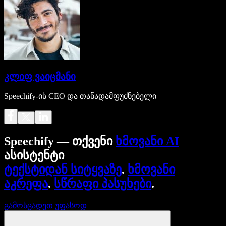
კლიფ ვაიცმანი
Speechify-ის CEO და თანადამფუძნებელი
Speechify — თქვენი
ხმოვანი AI
ასისტენტი
ტექსტიდან სიტყვაზე
.
ხმოვანი
აკრეფა
.
სწრაფი პასუხები
.
გამოსცადეთ უფასოდ