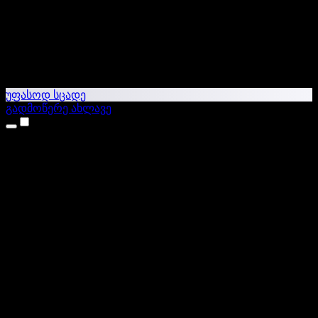
უფასოდ სცადე
გადმოწერე ახლავე
პროდუქტები
ტექსტი ხმაში
iPhone & iPad აპები
Android აპი
Chrome გაფართოება