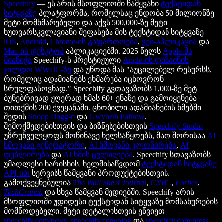
Speechify
— ეს არის მსოფლიოში წამყვანი
ტექსტიდან
სიტყვაზე
პლატფორმა, რომელსაც ენდობა 50 მილიონზე
მეტი მომხმარებელი და აქვს 500,000-ზე მეტი
ხუთვარსკვლავიანი შეფასება მის ტექსტიდან სიტყვაზე
iOS
,
Android
,
Chrome-ის გაფართოება
,
ვებ-აპლიკაცია
და
Mac-ის დესკტოპ
აპლიკაციებში. 2025 წელს
Apple-მა
მიანიჭა
Speechify-ს პრესტიჟული
Apple-ის დიზაინის
ჯილდო
WWDC-ზე
და უწოდა მას "აუცილებელ რესურსს,
რომელიც ადამიანებს ეხმარება იცხოვრონ
სრულფასოვნად." Speechify გვთავაზობს 1,000-ზე მეტ
ბუნებრივად ჟღერად ხმას 60+ ენაზე და გამოიყენება
თითქმის 200 ქვეყანაში. ცნობილი ადამიანების ხმებში
შედის
Snoop Dogg-ი
და
Gwyneth Paltrow
.
შემოქმედებისთვის და ბიზნესებისთვის
Speechify Studio
უზრუნველყოფს მოწინავე ხელსაწყოებს, მათ შორისაა
AI
ხმოვანი გენერატორი
,
AI ხმოვანი კლონირება
,
AI
დუბლირება
და
AI ხმის ცვლილება
. Speechify სთავაზობს
უმაღლესი ხარისხის, ხელმისაწვდომ
ტექსტიდან სიტყვაზე
API-ით
სერვისს წამყვანი პროდუქტებისთვის.
გამოქვეყნებულია
The Wall Street Journal
,
CNBC
,
Forbes
,
TechCrunch
და სხვა წამყვან მედიებში. Speechify არის
მსოფლიოში უდიდესი ტექსტიდან სიტყვაზე მომსახურების
მომწოდებელი. მეტი დეტალისთვის ეწვიეთ
speechify.com/news
,
speechify.com/blog
და
speechify.com/press
.