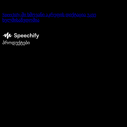
Speechify-ში ხმოვანი აკრეფის დიქტაცია უკვე
ხელმისაწვდომია
დაწერე 5-ჯერ სწრაფად ხმით კარნახით
პროდუქტები
გაიგე მეტი