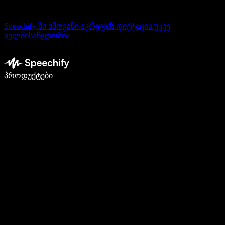
Speechify-ში ხმოვანი აკრეფის დიქტაცია უკვე
ხელმისაწვდომია
დაწერე 5-ჯერ სწრაფად ხმით კარნახით
პროდუქტები
გაიგე მეტი