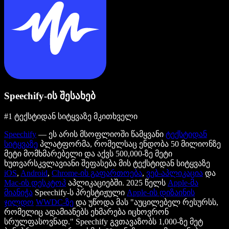
Speechify-ის შესახებ
#1 ტექსტიდან სიტყვაზე მკითხველი
Speechify
— ეს არის მსოფლიოში წამყვანი
ტექსტიდან
სიტყვაზე
პლატფორმა, რომელსაც ენდობა 50 მილიონზე
მეტი მომხმარებელი და აქვს 500,000-ზე მეტი
ხუთვარსკვლავიანი შეფასება მის ტექსტიდან სიტყვაზე
iOS
,
Android
,
Chrome-ის გაფართოება
,
ვებ-აპლიკაცია
და
Mac-ის დესკტოპ
აპლიკაციებში. 2025 წელს
Apple-მა
მიანიჭა
Speechify-ს პრესტიჟული
Apple-ის დიზაინის
ჯილდო
WWDC-ზე
და უწოდა მას "აუცილებელ რესურსს,
რომელიც ადამიანებს ეხმარება იცხოვრონ
სრულფასოვნად." Speechify გვთავაზობს 1,000-ზე მეტ