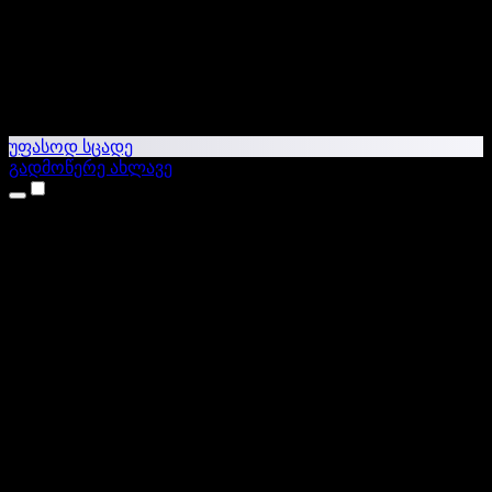
უფასოდ სცადე
გადმოწერე ახლავე
პროდუქტები
ტექსტი ხმაში
iPhone & iPad აპები
Android აპი
Chrome გაფართოება