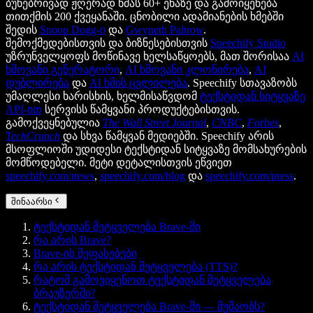
ბუნებრივად ჟღერად ხმას 60+ ენაზე და გამოიყენება
თითქმის 200 ქვეყანაში. ცნობილი ადამიანების ხმებში
შედის
Snoop Dogg-ი
და
Gwyneth Paltrow
.
შემოქმედებისთვის და ბიზნესებისთვის
Speechify Studio
უზრუნველყოფს მოწინავე ხელსაწყოებს, მათ შორისაა
AI
ხმოვანი გენერატორი
,
AI ხმოვანი კლონირება
,
AI
დუბლირება
და
AI ხმის ცვლილება
. Speechify სთავაზობს
უმაღლესი ხარისხის, ხელმისაწვდომ
ტექსტიდან სიტყვაზე
API-ით
სერვისს წამყვანი პროდუქტებისთვის.
გამოქვეყნებულია
The Wall Street Journal
,
CNBC
,
Forbes
,
TechCrunch
და სხვა წამყვან მედიებში. Speechify არის
მსოფლიოში უდიდესი ტექსტიდან სიტყვაზე მომსახურების
მომწოდებელი. მეტი დეტალისთვის ეწვიეთ
speechify.com/news
,
speechify.com/blog
და
speechify.com/press
.
შინაარსი
ტექსტიდან მეტყველება Brave-ში
რა არის Brave?
Brave-ის შეფასებები
რა არის ტექსტიდან მეტყველება (TTS)?
რატომ გამოვიყენოთ ტექსტიდან მეტყველება
ბრაუზერში?
ტექსტიდან მეტყველება Brave-ში — მუშაობს?