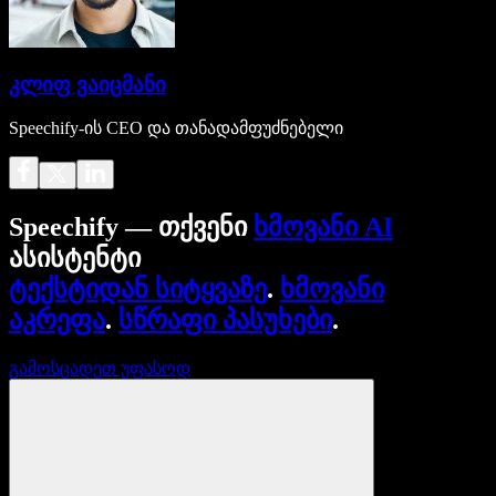
კლიფ ვაიცმანი
Speechify-ის CEO და თანადამფუძნებელი
Speechify — თქვენი
ხმოვანი AI
ასისტენტი
ტექსტიდან სიტყვაზე
.
ხმოვანი
აკრეფა
.
სწრაფი პასუხები
.
გამოსცადეთ უფასოდ