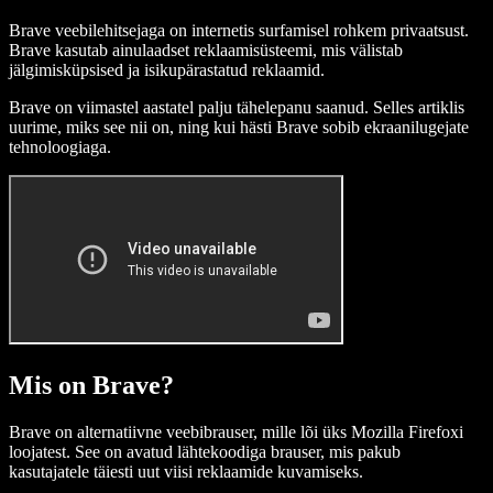
Brave veebilehitsejaga on internetis surfamisel rohkem privaatsust.
Bra­ve kasutab ainulaadset reklaamisüsteemi, mis välistab
jälgimisküpsised ja isikupärastatud reklaamid.
Bra­ve on viimastel aastatel palju tähelepanu saanud. Selles artiklis
uurime, miks see nii on, ning kui hästi Bra­ve sobib ekraanilugejate
tehnoloogiaga.
Mis on Brave?
Brave on alternatiivne veebibrauser, mille lõi üks Mozilla Firefoxi
loojatest. See on avatud lähtekoodiga brauser, mis pakub
kasutajatele täiesti uut viisi reklaamide kuvamiseks.