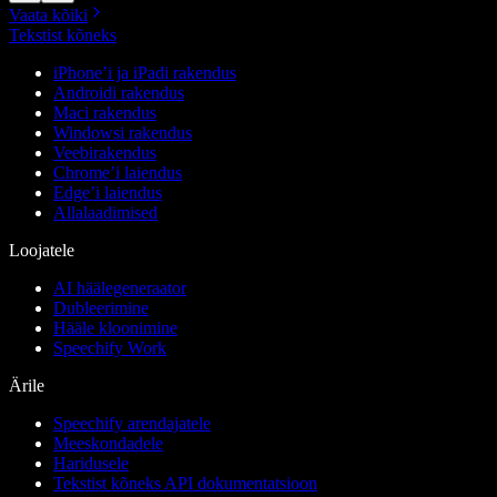
Vaata kõiki
Tekstist kõneks
iPhone’i ja iPadi rakendus
Androidi rakendus
Maci rakendus
Windowsi rakendus
Veebirakendus
Chrome’i laiendus
Edge’i laiendus
Allalaadimised
Loojatele
AI häälegeneraator
Dubleerimine
Hääle kloonimine
Speechify Work
Ärile
Speechify arendajatele
Meeskondadele
Haridusele
Tekstist kõneks API dokumentatsioon