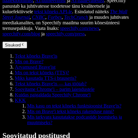
häälekloonimist
,
AI-dubleerimist
ja
AI-häälevahetust
. Speechify
panustab ka juhtivatesse toodetesse tänu kvaliteetsele ja
kuluefektiivsele
tekst kõneks API-le
. Esindatud näiteks
The Wall
Street Journal
,
CNBC
,
Forbes
,
TechCrunch
ja muudes juhtivates
meediakanalites, on Speechify maailma suurim kõnesünteesi
teenusepakkuja. Vaata lisaks:
speechify.com/news
,
speechify.com/blog
ja
speechify.com/press
.
Sisukord
Tekst kõneks Brave'is
Mis on Brave?
Arvamused Bra­ve'ist
Mis on tekst kõneks (TTS)?
Miks kasutada TTS-i brauseris?
Tekst kõneks Bra­ve'is — kas töötab?
Soovitame Chrome'i – parim laiendustele
Kuidas paigaldada Speechify Chrome'i
KKK
Mis kasu on tekst kõneks funktsioonist Bra­ve'is?
Mis on Bra­ve'i tekst kõneks rakenduse nimi?
Mis tarkvara kasutatakse podcastide loomiseks ja
muutmiseks?
Soovitatud postitused