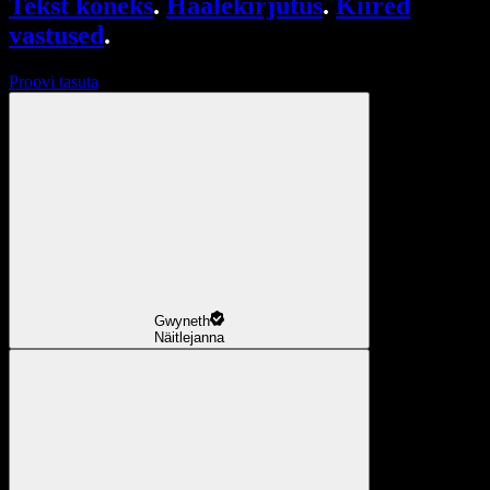
Tekst kõneks
.
Häälekirjutus
.
Kiired
vastused
.
Proovi tasuta
Gwyneth
Näitlejanna