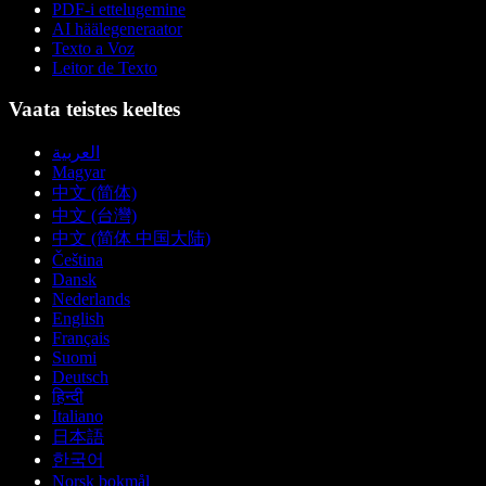
PDF-i ettelugemine
AI häälegeneraator
Texto a Voz
Leitor de Texto
Vaata teistes keeltes
العربية
Magyar
中文 (简体)
中文 (台灣)
中文 (简体 中国大陆)
Čeština
Dansk
Nederlands
English
Français
Suomi
Deutsch
हिन्दी
Italiano
日本語
한국어
Norsk bokmål