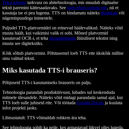
Tekst kõneks
tarkvara on abitehnoloogia, mis muudab digitaalse
teksti paremini kättesaadavaks. See
loeb teksti valjusti ette
, nii et
kasutaja ise ei pea lugema. TTS on hindamatu näiteks
düsleksia
või
nägemispuudega inimestele.
Paljudel TTS-platvormidel on erinevad häälevalikud. Näiteks võid
muuta häält, kui vaikimisi valik ei sobi. Mõned platvormid
kasutavad OCR-i, et teha
ekraanitõmmis
füüsilisest tekstist ning
muuta see digitekstiks.
Kõik sõltub platvormist. Põhitasemel loeb TTS ette ükskõik millise
sinu valitud teksti.
Miks kasutada TTS-i brauseris?
Põhjuseid TTS-i kasutamiseks brauseris on palju.
Tehnoloogia parandab produktiivsust, lubades sul keskenduda
mitmele ülesandele. Näiteks võid midagi parandada samal ajal, kui
TTS loeb sulle juhiseid ette. Või töötada
Google Docsis
ja kuulata
infot projekti jaoks.
Lihtsustatult: TTS võimaldab rohkem ära teha.
See tehnoloogia sobib ka neile, kes armastavad liikvel olles lugeda.