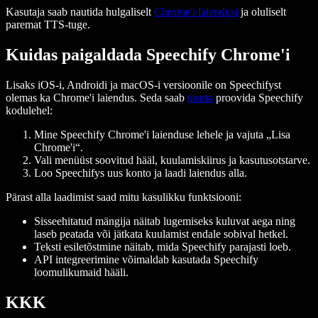
Kasutaja saab nautida hulgaliselt
Chrome'i laiendusi
ja oluliselt
paremat TTS-tuge.
Kuidas paigaldada Speechify Chrome'i
Lisaks iOS-i, Androidi ja macOS-i versioonile on Speechifyst
olemas ka Chrome'i laiendus. Seda saab
tasuta
proovida Speechify
kodulehel:
Mine Speechify Chrome'i laienduse lehele ja vajuta „Lisa
Chrome'i“.
Vali menüüst soovitud hääl, kuulamiskiirus ja kasutusotstarve.
Loo Speechifys uus konto ja laadi laiendus alla.
Pärast alla laadimist saad mitu kasulikku funktsiooni:
Sisseehitatud mängija näitab lugemiseks kuluvat aega ning
laseb peatada või jätkata kuulamist endale sobival hetkel.
Teksti esiletõstmine näitab, mida Speechify parajasti loeb.
API integreerimine võimaldab kasutada Speechify
loomulikumaid hääli.
KKK