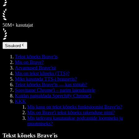
50M+ kasutajat
Sisukord
Tekst kõneks Brave'is
Mis on Brave?
Arvamused Bra­ve'ist
Mis on tekst kõneks (TTS)?
Miks kasutada TTS-i brauseris?
Tekst kõneks Bra­ve'is — kas töötab?
Soovitame Chrome'i – parim laiendustele
Kuidas paigaldada Speechify Chrome'i
KKK
Mis kasu on tekst kõneks funktsioonist Bra­ve'is?
Mis on Bra­ve'i tekst kõneks rakenduse nimi?
Mis tarkvara kasutatakse podcastide loomiseks ja
muutmiseks?
Tekst kõneks Brave'is