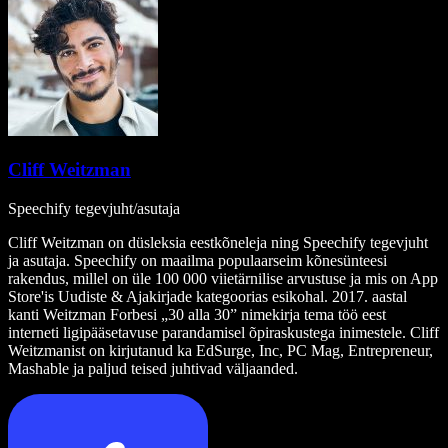
Cliff Weitzman
Speechify tegevjuht/asutaja
Cliff Weitzman on düsleksia eestkõneleja ning Speechify tegevjuht
ja asutaja. Speechify on maailma populaarseim kõnesünteesi
rakendus, millel on üle 100 000 viietärnilise arvustuse ja mis on App
Store'is Uudiste & Ajakirjade kategoorias esikohal. 2017. aastal
kanti Weitzman Forbesi „30 alla 30” nimekirja tema töö eest
interneti ligipääsetavuse parandamisel õpiraskustega inimestele. Cliff
Weitzmanist on kirjutanud ka EdSurge, Inc, PC Mag, Entrepreneur,
Mashable ja paljud teised juhtivad väljaanded.