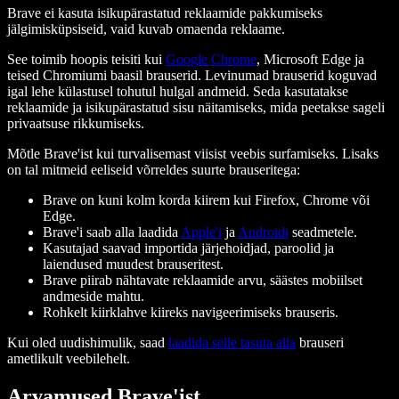
Brave ei kasuta isikupärastatud reklaamide pakkumiseks
jälgimisküpsiseid, vaid kuvab omaenda reklaame.
See toimib hoopis teisiti kui
Google Chrome
, Microsoft Edge ja
teised Chromiumi baasil brauserid. Levinumad brauserid koguvad
igal lehe külastusel tohutul hulgal andmeid. Seda kasutatakse
reklaamide ja isikupärastatud sisu näitamiseks, mida peetakse sageli
privaatsuse rikkumiseks.
Mõtle Bra­ve'ist kui turvalisemast viisist veebis surfamiseks. Lisaks
on tal mitmeid eeliseid võrreldes suurte brauseritega:
Brave on kuni kolm korda kiirem kui Firefox, Chrome või
Edge.
Brave'i saab alla laadida
Apple'i
ja
Androidi
seadmetele.
Kasutajad saavad importida järjehoidjad, paroolid ja
laiendused muudest brauseritest.
Bra­ve piirab nähtavate reklaamide arvu, säästes mobiilset
andmeside mahtu.
Rohkelt kiirklahve kiireks navigeerimiseks brauseris.
Kui oled uudishimulik, saad
laadida selle tasuta alla
brauseri
ametlikult veebilehelt.
Arvamused Bra­ve'ist