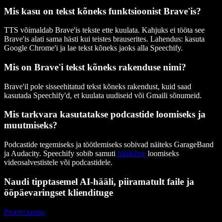
Mis kasu on tekst kõneks funktsioonist Bra­ve'is?
TTS võimaldab Bra­ve'is tekste ette kuulata. Kahjuks ei tööta see
Bra­ve'is alati sama hästi kui teistes brauserites. Lahendus: kasuta
Google Chrome'i ja lae tekst kõneks jaoks alla Speechify.
Mis on Bra­ve'i tekst kõneks rakenduse nimi?
Bra­ve'il pole sisseehitatud tekst kõneks rakendust, kuid saad
kasutada Speechify'd, et kuulata uudiseid või Gmaili sõnumeid.
Mis tarkvara kasutatakse podcastide loomiseks ja
muutmiseks?
Podcastide tegemiseks ja töötlemiseks sobivad näiteks GarageBand
ja Audacity. Speechify sobib samuti
häälkõne
loomiseks
videosalvestistele või podcastidele.
Naudi tipptasemel AI-hääli, piiramatult faile ja
ööpäevaringset kliendituge
Proovi tasuta