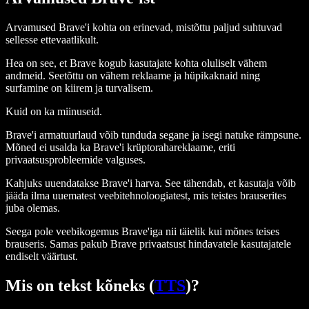
Arvamused Bra­ve'i kohta on erinevad, mistõttu paljud suhtuvad
sellesse ettevaatlikult.
Hea on see, et Bra­ve kogub kasutajate kohta oluliselt vähem
andmeid. Seetõttu on vähem reklaame ja hüpikaknaid ning
surfamine on kiirem ja turvalisem.
Kuid on ka miinuseid.
Bra­ve'i armatuurlaud võib tunduda segane ja isegi natuke rämpsune.
Mõned ei usalda ka Bra­ve'i krüptorahareklaame, eriti
privaatsusprobleemide valguses.
Kahjuks uuendatakse Bra­ve'i harva. See tähendab, et kasutaja võib
jääda ilma uuematest veebitehnoloogiatest, mis teistes brauserites
juba olemas.
Seega pole veebikogemus Bra­ve'iga nii täielik kui mõnes teises
brauseris. Samas pakub Bra­ve privaatsust hindavatele kasutajatele
endiselt väärtust.
Mis on tekst kõneks (
TTS
)?