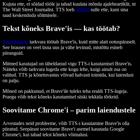
Kujuta ette, et sõidad tööle ja tahad kuulata mõnda ajaleheartiklit, nt
The Wall Street Journalist. TTS loeb
artiklid
sulle ette, kuni sina
saad keskenduda sõitmisele.
Tekst kõneks Bra­ve'is — kas töötab?
Tekst kõneks
tarkvara töötab Brave'is, kuid mitte alati ootuspäraselt.
See brauser on veel üsna uus ja vähe levinud, mistõttu esineb
piiranguid.
Mitmed kasutajad on täheldanud vigu TTS-i kasutamisel Brave'is.
Näiteks võib tarkvara lugeda ette kogu lehe, kuigi ainult osa on
valitud. TTS ja kõnetuvastus võivad halvasti toimida, kui laiendusi
on palju.
Mõned on pakkunud, et Bra­ve'ile tuleks teha eraldi TTS-lugeja.
Praegu võib tekst kõneks kasutamisel siiski tekkida tõrkeid.
Soovitame Chrome'i – parim laiendustele
Arvestades neid probleeme, võib TTS-i kasutamine Bra­ve'is olla
piiratud. Seepärast soovitame Bra­ve'i asemel kasutada Google
Chrome'i, kui tahad tekst kõneks võimalusi.