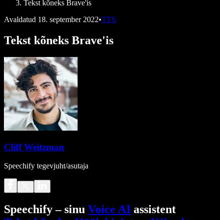
Tekst kõneks Bra­ve'is
Avaldatud
18. september 2022
•
TTS
Tekst kõneks Bra­ve'is
Cliff Weitzman
Speechify tegevjuht/asutaja
Speechify – sinu
Voice AI
assistent