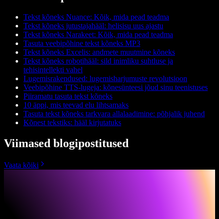
Tekst kõneks Nuance: Kõik, mida pead teadma
Tekst kõneks jutustajahääl: helisisu uus ajastu
Tekst kõneks Narakeet: Kõik, mida pead teadma
Tasuta veebipõhine tekst kõneks MP3
Tekst kõneks Excelis: andmete muutmine kõneks
Tekst kõneks robotihääl: sild inimliku suhtluse ja
tehisintellekti vahel
Lugemisrakendused: lugemisharjumuste revolutsioon
Veebipõhine TTS-lugeja: kõnesünteesi jõud sinu teenistuses
Piiramatu tasuta tekst kõneks
10 äppi, mis teevad elu lihtsamaks
Tasuta tekst kõneks tarkvara allalaadimine: põhjalik juhend
Kõnest tekstiks: hääl kirjutatuks
Viimased blogipostitused
Vaata kõiki