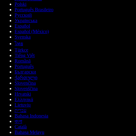
Polski
Português Brasileiro
Русский
Українська
Español
Español (México)
Svenska
ไทย
Türkçe
Tiếng Việt
Română
Português
Български
ქართული
Slovenčina
Slovenščina
Hrvatski
Ελληνικά
Lietuvių
עברית
Bahasa Indonesia
বাংলা
Català
Bahasa Melayu