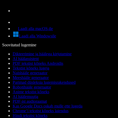
Laadi alla macOS-ile
Laadi alla Windowsile
Soovitatud lugemine
Dikteerimine ja häälega kirjutamine
AI häälassistent
PDF tekstist kõneks Androidis
Tekstist kõneks lugeja
Naishääle generaator
Meeshääle generaator
Parimad düsleksia lugemisrakendused
Robotihääle generaator
Anime tekstist kõneks
AI häälemuutja
PDF-ist audioraamat
Kas Google Docs oskab mulle ette lugeda
Chrome’i tekstist kõneks laiendus
Hindi tekstist kõneks