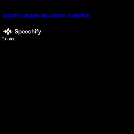
Speechify tutvustab häälekirjutuse dikteerimist
Kirjuta häälega 5× kiiremini
Tooted
Loe lähemalt