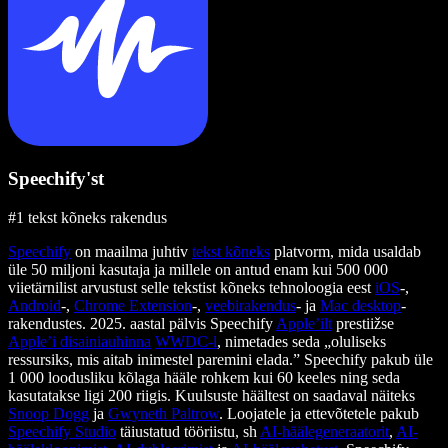
Speechify'st
#1 tekst kõneks rakendus
Speechify
on maailma juhtiv
tekst kõneks
platvorm, mida usaldab
üle 50 miljoni kasutaja ja millele on antud enam kui 500 000
viietärnilist arvustust selle tekstist kõneks tehnoloogia eest
iOS
-,
Android
-,
Chrome Extension
-,
veebirakendus
- ja
Mac desktop
-
rakendustes. 2025. aastal pälvis Speechify
Apple’ilt
prestiižse
Apple’i disainiauhinna
WWDC-l
, nimetades seda „oluliseks
ressursiks, mis aitab inimestel paremini elada.” Speechify pakub üle
1 000 loodusliku kõlaga hääle rohkem kui 60 keeles ning seda
kasutatakse ligi 200 riigis. Kuulsuste häältest on saadaval näiteks
Snoop Dogg
ja
Gwyneth Paltrow
. Loojatele ja ettevõtetele pakub
Speechify Studio
täiustatud tööriistu, sh
AI-häälegeneraatorit
,
AI-