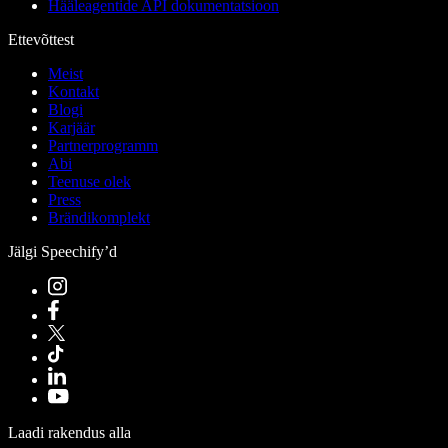
Hääleagentide API dokumentatsioon
Ettevõttest
Meist
Kontakt
Blogi
Karjäär
Partnerprogramm
Abi
Teenuse olek
Press
Brändikomplekt
Jälgi Speechify’d
Laadi rakendus alla