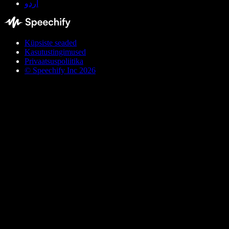
اردو
Küpsiste seaded
Kasutustingimused
Privaatsuspoliitika
© Speechify Inc 2026