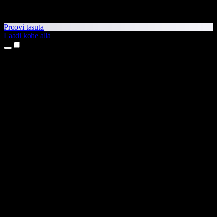
Proovi tasuta
Laadi kohe alla
Tooted
Tekst kõneks
iPhone’i ja iPadi rakendused
Androidi rakendus
Chrome’i laiendus
Edge’i laiendus
Veebirakendus
Maci rakendus
Windowsi rakendus