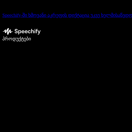
Speechify-ში ხმოვანი აკრეფის დიქტაცია უკვე ხელმისაწვდ
დაწერე 5-ჯერ სწრაფად ხმით კარნახით
პროდუქტები
გაიგე მეტი