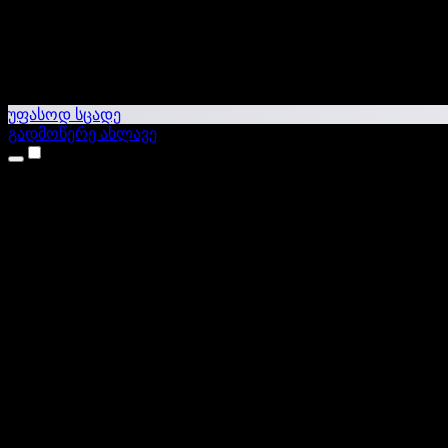
უფასოდ სცადე
გადმოწერე ახლავე
პროდუქტები
ტექსტი ხმაში
iPhone & iPad აპები
Android აპი
Chrome გაფართოება
Edge გაფართოება