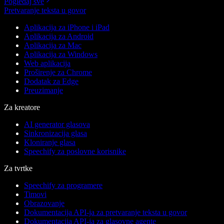
Pogledaj sve
Pretvaranje teksta u govor
Aplikacija za iPhone i iPad
Aplikacija za Android
Aplikacija za Mac
Aplikacija za Windows
Web aplikacija
Proširenje za Chrome
Dodatak za Edge
Preuzimanje
Za kreatore
AI generator glasova
Sinkronizacija glasa
Kloniranje glasa
Speechify za poslovne korisnike
Za tvrtke
Speechify za programere
Timovi
Obrazovanje
Dokumentacija API-ja za pretvaranje teksta u govor
Dokumentacija API-ja za glasovne agente