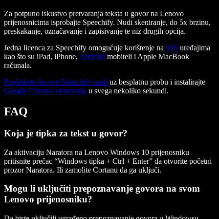
Za potpuno iskustvo pretvaranja teksta u govor na Lenovo
prijenosnicima isprobajte Speechify. Nudi skeniranje, do 5x brzinu,
preskakanje, označavanje i zapisivanje te niz drugih opcija.
Jedna licenca za Speechify omogućuje korištenje na
iOS
uređajima
kao što su iPad, iPhone,
Android
mobiteli i Apple MacBook
računala.
Pogledajte što sve Speechify nudi
uz besplatnu probu i instalirajte
Google Chrome ekstenziju
u svega nekoliko sekundi.
FAQ
Koja je tipka za tekst u govor?
Za aktivaciju Naratora na Lenovo Windows 10 prijenosniku
pritisnite prečac “Windows tipka + Ctrl + Enter” da otvorite početni
prozor Naratora. Ili zamolite Cortanu da ga uključi.
Mogu li uključiti prepoznavanje govora na svom
Lenovo prijenosniku?
Da biste uključili ugrađeno prepoznavanje govora u Windowsu,