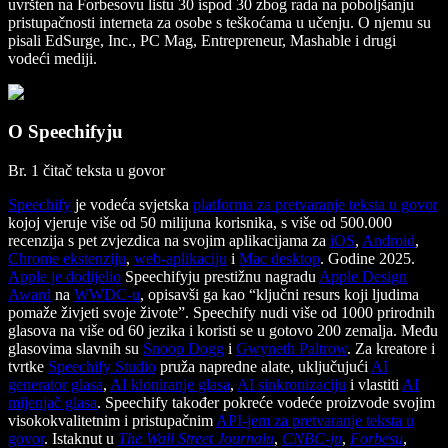
uvršten na Forbesovu listu 30 ispod 30 zbog rada na poboljšanju
pristupačnosti interneta za osobe s teškoćama u učenju. O njemu su
pisali EdSurge, Inc., PC Mag, Entrepreneur, Mashable i drugi
vodeći mediji.
O Speechifyju
Br. 1 čitač teksta u govor
Speechify
je vodeća svjetska
platforma za pretvaranje teksta u govor
kojoj vjeruje više od 50 milijuna korisnika, s više od 500.000
recenzija s pet zvjezdica na svojim aplikacijama za
iOS
,
Android
,
Chrome ekstenziju
,
web-aplikaciju
i
Mac desktop
. Godine 2025.
Apple je dodijelio
Speechifyju prestižnu nagradu
Apple Design
Award
na
WWDC-u
, opisavši ga kao “ključni resurs koji ljudima
pomaže živjeti svoje živote”. Speechify nudi više od 1000 prirodnih
glasova na više od 60 jezika i koristi se u gotovo 200 zemalja. Među
glasovima slavnih su
Snoop Dogg
i
Gwyneth Paltrow
. Za kreatore i
tvrtke
Speechify Studio
pruža napredne alate, uključujući
AI
generator glasa
,
AI kloniranje glasa
,
AI sinkronizaciju
i vlastiti
AI
mijenjač glasa
. Speechify također pokreće vodeće proizvode svojim
visokokvalitetnim i pristupačnim
API-jem za pretvaranje teksta u
govor
. Istaknut u
The Wall Street Journalu
,
CNBC-ju
,
Forbesu
,