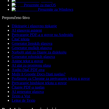
Preuzmite za macOS
Preuzmite za Windows
Preporučeno štivo
Diktiranje i glasovno tipkanje
AI glasovni asistent
Pretvaranje PDF-a u govor na Androidu
Čitač teksta
Generator ženskih glasova
Generator muških glasova
Najbolji alati za čitanje za disleksiju
Generator robotskih glasova
Anime tekst u govor
AI alat za promjenu glasa
Audio čitač PDF-ova
Može li Google Docs čitati naglas?
Proširenje za Chrome za pretvaranje teksta u govor
Pretvaranje hindskog teksta u govor
Čitanje PDF-a naglas
AI generator glasova
Texto a Voz
Leitor de Texto