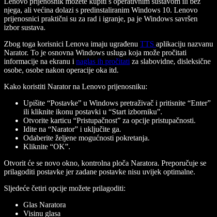
Lenovo prijenosnik možete kupiti s operativnim sustavom ili bez
njega, ali većina dolazi s predinstaliranim Windows 10. Lenovo
prijenosnici praktični su za rad i igranje, pa je Windows savršen
izbor sustava.
Zbog toga korisnici Lenova imaju ugrađenu
TTS
aplikaciju nazvanu
Narator. To je osnovna Windows usluga koja može pročitati
informacije na ekranu i
naglas ih pročitati
za slabovidne, disleksične
osobe, osobe nakon operacije oka itd.
Kako koristiti Narator na Lenovo prijenosniku:
Upišite “Postavke” u Windows pretraživač i pritisnite “Enter”
ili kliknite ikonu postavki u “Start izborniku”.
Otvorite karticu “Pristupačnost” za opcije pristupačnosti.
Idite na “Narator” i uključite ga.
Odaberite željene mogućnosti pokretanja.
Kliknite “OK”.
Otvorit će se novo okno, kontrolna ploča Naratora. Preporučuje se
prilagoditi postavke jer zadane postavke nisu uvijek optimalne.
Sljedeće četiri opcije možete prilagoditi:
Glas Naratora
Visinu glasa