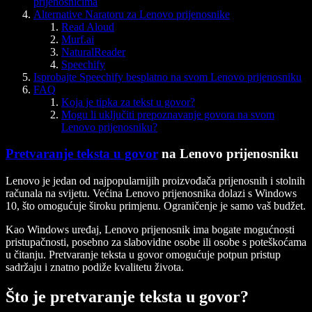
prijenosnicima
Alternative Naratoru za Lenovo prijenosnike
Read Aloud
Murf.ai
NaturalReader
Speechify
Isprobajte Speechify besplatno na svom Lenovo prijenosniku
FAQ
Koja je tipka za tekst u govor?
Mogu li uključiti prepoznavanje govora na svom
Lenovo prijenosniku?
Pretvaranje teksta u govor
na Lenovo prijenosniku
Lenovo je jedan od najpopularnijih proizvođača prijenosnih i stolnih
računala na svijetu. Većina Lenovo prijenosnika dolazi s Windows
10, što omogućuje široku primjenu. Ograničenje je samo vaš budžet.
Kao Windows uređaj, Lenovo prijenosnik ima bogate mogućnosti
pristupačnosti, posebno za slabovidne osobe ili osobe s poteškoćama
u čitanju. Pretvaranje teksta u govor omogućuje potpun pristup
sadržaju i znatno podiže kvalitetu života.
Što je pretvaranje teksta u govor?