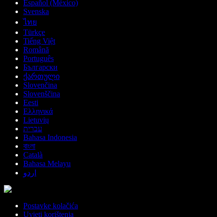
Español (México)
Svenska
ไทย
Türkçe
Tiếng Việt
Română
Português
Български
ქართული
Slovenčina
Slovenščina
Eesti
Ελληνικά
Lietuvių
עברית
Bahasa Indonesia
বাংলা
Català
Bahasa Melayu
اردو
Postavke kolačića
Uvjeti korištenja