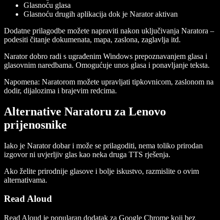
Glasnoću glasa
Glasnoću drugih aplikacija dok je Narator aktivan
Dodatne prilagodbe možete napraviti nakon uključivanja Naratora –
podesiti čitanje dokumenata, mapa, zaslona, zaglavlja itd.
Narator dobro radi s ugrađenim Windows prepoznavanjem glasa i
glasovnim naredbama. Omogućuje unos glasa i ponavljanje teksta.
Napomena: Naratorom možete upravljati tipkovnicom, zaslonom na
dodir, dijalozima i brajevim redcima.
Alternative Naratoru za Lenovo
prijenosnike
Iako je Narator dobar i može se prilagoditi, nema toliko prirodan
izgovor ni uvjerljiv glas kao neka druga TTS rješenja.
Ako želite prirodnije glasove i bolje iskustvo, razmislite o ovim
alternativama.
Read Aloud
Read Aloud je popularan dodatak za Google Chrome koji bez