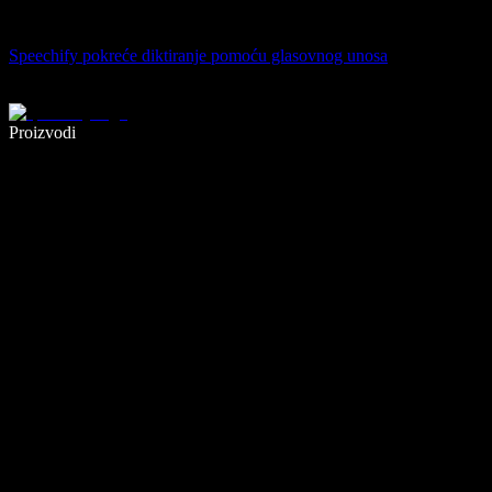
Speechify pokreće diktiranje pomoću glasovnog unosa
Pišite 5× brže uz glasovno diktiranje
Proizvodi
Saznajte više