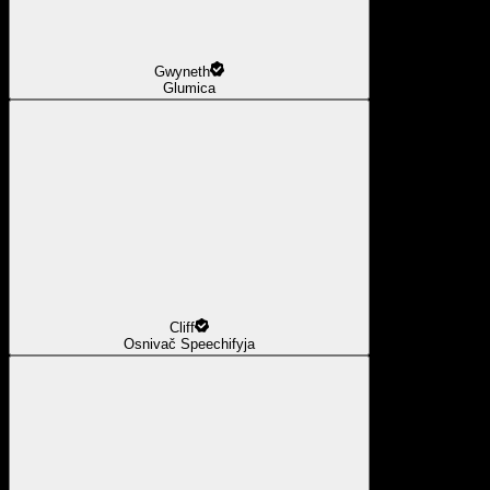
Gwyneth
Glumica
Cliff
Osnivač Speechifyja