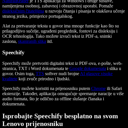
NaturalReader
je TTS aplikacija za Windows i druge sustave,
namijenjena osobnoj, zabavnoj i obrazovnoj uporabi. Pomaže
disleksičnim čitateljima
u razvoju čitanja i pisanja te olakšava učenje
stranog jezika, primjerice portugalskog.
Alat za pretvaranje teksta u govor ima mnoge funkcije kao što su
prilagodljivo sučelje, ugrađeni preglednik, fontovi za disleksiju i
OCR tehnologija. Tako možete izvući tekst iz PDF-a, snimki
zaslona,
skaniranih slika
itd.
Speechify
Speechify može pretvoriti digitalni tekst iz PDF-ova, e-pošte, web-
stranica, TXT i Word dokumenata te
Google dokumenata
i slika u
govor. Osim toga,
TTS
softver nudi brojne
AI glasove visoke
kvalitete
koji zvuče prirodno i ljudski.
Speechify možete koristiti na prijenosniku putem
Chrome
ili Safari
ekstenzije. Također, aplikacija omogućuje spremanje naracije u više
audio formata, što je odlično za offline slušanje članaka i
dokumenata.
Isprobajte Speechify besplatno na svom
Lenovo prijenosniku