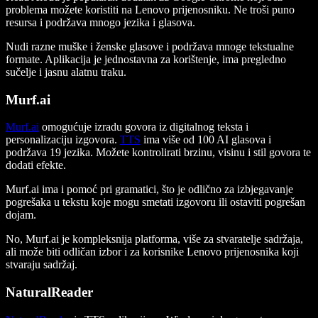
problema možete koristiti na Lenovo prijenosniku. Ne troši puno
resursa i podržava mnogo jezika i glasova.
Nudi razne muške i ženske glasove i podržava mnoge tekstualne
formate. Aplikacija je jednostavna za korištenje, ima pregledno
sučelje i jasnu alatnu traku.
Murf.ai
Murf.ai
omogućuje izradu govora iz digitalnog teksta i
personalizaciju izgovora.
TTS
ima više od 100 AI glasova i
podržava 19 jezika. Možete kontrolirati brzinu, visinu i stil govora te
dodati efekte.
Murf.ai ima i pomoć pri gramatici, što je odlično za izbjegavanje
pogrešaka u tekstu koje mogu smetati izgovoru ili ostaviti pogrešan
dojam.
No, Murf.ai je kompleksnija platforma, više za stvaratelje sadržaja,
ali može biti odličan izbor i za korisnike Lenovo prijenosnika koji
stvaraju sadržaj.
NaturalReader