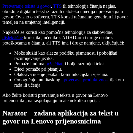
Pretvaranje teksta u govor
,
TTS
ili tehnologija čitanja naglas,
obrađuje digitalni tekst iz raznih datoteka i medija i pretvara ga u
govor. Ovisno o softveru, TTS koristi računalno generiran ili govor
temeljen na umjetnoj inteligenciji.
Najčešće se koristi kao pomoćna tehnologija za slabovidne,
disleksične
korisnike, učenike s ADHD-om i druge osobe s
poteškoćama u čitanju, ali TTS ima i druge namjene, uključujući:
Može služiti kao alat za podršku pismenosti i poboljšati
razumijevanje jezika.
Pomaže ljudima
brže čitati
i bolje razumjeti tekst.
Djeci pomaže pri pisanju.
Olakšava učenje jezika i komunikacijskih vještina.
Omogućuje multitasking i
povećava produktivnost
tijekom
rada ili učenja.
Ako želite koristiti pretvaranje teksta u govor na Lenovo
prijenosniku, na raspolaganju imate nekoliko opcija.
Narator – zadana aplikacija za tekst u
govor na Lenovo prijenosnicima