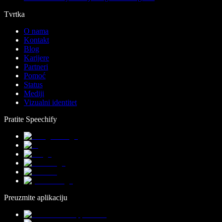
Tvrtka
O nama
Kontakt
Blog
Karijere
Partneri
Pomoć
Status
Mediji
Vizualni identitet
Pratite Speechify
Preuzmite aplikaciju