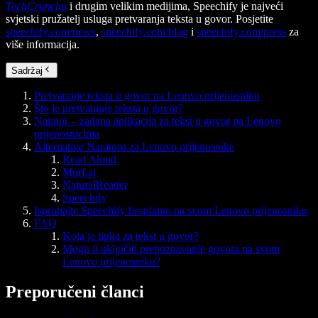
TechCrunchu
i drugim velikim medijima, Speechify je najveći
svjetski pružatelj usluga pretvaranja teksta u govor. Posjetite
speechify.com/news
,
speechify.com/blog
i
speechify.com/press
za
više informacija.
Sadržaj
Pretvaranje teksta u govor na Lenovo prijenosniku
Što je pretvaranje teksta u govor?
Narator – zadana aplikacija za tekst u govor na Lenovo
prijenosnicima
Alternative Naratoru za Lenovo prijenosnike
Read Aloud
Murf.ai
NaturalReader
Speechify
Isprobajte Speechify besplatno na svom Lenovo prijenosniku
FAQ
Koja je tipka za tekst u govor?
Mogu li uključiti prepoznavanje govora na svom
Lenovo prijenosniku?
Preporučeni članci