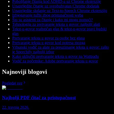
Poboljšanje čitanja kod ADHD-a uz Chrome ekstenzije
Unaprijedite čitanje uz sveobuhvatan Chrome dodatak
Unaprijedite slušanje uz Text-to-Speech Chrome ekstenziju
Izbjegavanje tužbi zbog pristupačnosti weba
Što su asistenti za čitanje i kako mi mogu pomoći?
Tehnologija za pretvaranje teksta u govor: najbolji alati
Tekst-u-govor realističan glas & tekst-u-govor pravi ljudski
glas
Pretvaranje teksta u govor za osobe bez glasa
Pretvaranje teksta u govor kod potresa mozga
Vrhunski vodič za alate za preuzimanje teksta u govor: zašto
je Speechify najbolji izbor
Kako uključiti pretvaranje teksta u govor na Wattpadu
Vodič za početnike: Adobe pretvaranje teksta u govor
Najnoviji blogovi
Pogledaj sve
Najbolji PDF čitač za pristupačnost
22. travnja 2026.