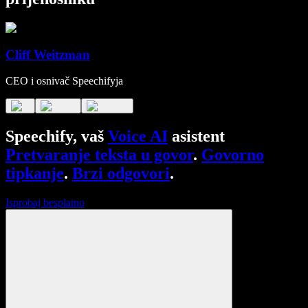
Cliff Weitzman
CEO i osnivač Speechifyja
Speechify, vaš
Voice AI
asistent
Pretvaranje teksta u govor
.
Govorno
tipkanje
.
Brzi odgovori
.
Isprobaj besplatno