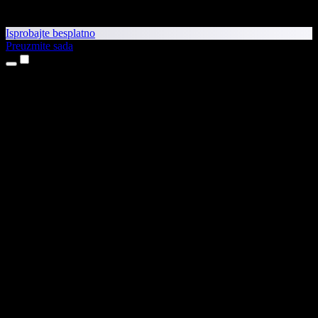
Isprobajte besplatno
Preuzmite sada
Proizvodi
Pretvaranje teksta u govor
Aplikacije za iPhone i iPad
Aplikacija za Android
Proširenje za Chrome
Proširenje za Edge
Web-aplikacija
Aplikacija za Mac
Aplikacija za Windows
AI generator glasova
Glasovna naracija
Sinkronizacija glasa
Kloniranje glasa