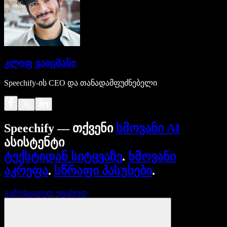
კლიფ ვაიცმანი
Speechify-ის CEO და თანადამფუძნებელი
Speechify — თქვენი
ხმოვანი AI
ასისტენტი
ტექსტიდან სიტყვაზე
.
ხმოვანი
აკრეფა
.
სწრაფი პასუხები
.
გამოსცადეთ უფასოდ