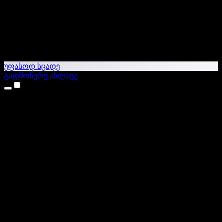
უფასოდ სცადე
გადმოწერე ახლავე
პროდუქტები
ტექსტი ხმაში
iPhone & iPad აპები
Android აპი
Chrome გაფართოება