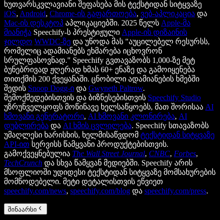
ხუთვარსკვლავიანი შეფასება მის ტექსტიდან სიტყვაზე
iOS
,
Android
,
Chrome-ის გაფართოება
,
ვებ-აპლიკაცია
და
Mac-ის დესკტოპ
აპლიკაციებში. 2025 წელს
Apple-მა
მიანიჭა
Speechify-ს პრესტიჟული
Apple-ის დიზაინის
ჯილდო
WWDC-ზე
და უწოდა მას "აუცილებელ რესურსს,
რომელიც ადამიანებს ეხმარება იცხოვრონ
სრულფასოვნად." Speechify გვთავაზობს 1,000-ზე მეტ
ბუნებრივად ჟღერად ხმას 60+ ენაზე და გამოიყენება
თითქმის 200 ქვეყანაში. ცნობილი ადამიანების ხმებში
შედის
Snoop Dogg-ი
და
Gwyneth Paltrow
.
შემოქმედებისთვის და ბიზნესებისთვის
Speechify Studio
უზრუნველყოფს მოწინავე ხელსაწყოებს, მათ შორისაა
AI
ხმოვანი გენერატორი
,
AI ხმოვანი კლონირება
,
AI
დუბლირება
და
AI ხმის ცვლილება
. Speechify სთავაზობს
უმაღლესი ხარისხის, ხელმისაწვდომ
ტექსტიდან სიტყვაზე
API-ით
სერვისს წამყვანი პროდუქტებისთვის.
გამოქვეყნებულია
The Wall Street Journal
,
CNBC
,
Forbes
,
TechCrunch
და სხვა წამყვან მედიებში. Speechify არის
მსოფლიოში უდიდესი ტექსტიდან სიტყვაზე მომსახურების
მომწოდებელი. მეტი დეტალისთვის ეწვიეთ
speechify.com/news
,
speechify.com/blog
და
speechify.com/press
.
შინაარსი