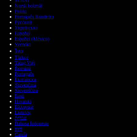
Norsk bokmål
Polski
Português Brasileiro
Русский
Українська
Español
Español (México)
Svenska
ไทย
Türkçe
Tiếng Việt
Română
Português
Български
Slovenčina
Slovenščina
Eesti
Hrvatski
Ελληνικά
Lietuvių
עברית
Bahasa Indonesia
বাংলা
Català