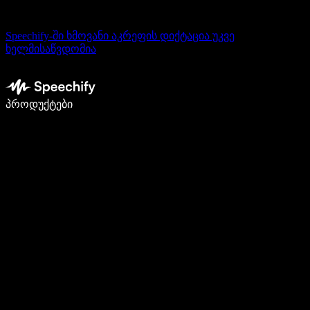
Speechify-ში ხმოვანი აკრეფის დიქტაცია უკვე
ხელმისაწვდომია
დაწერე 5-ჯერ სწრაფად ხმით კარნახით
პროდუქტები
გაიგე მეტი