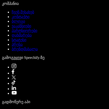
კომპანია
ჩვენ შესახებ
კონტაქტი
ბლოგი
ვაკანსიები
პარტნიორები
დახმარება
სტატუსი
პრესა
ბრენდმასალა
გამოგვყევი Speechify-ზე
გადმოწერე აპი