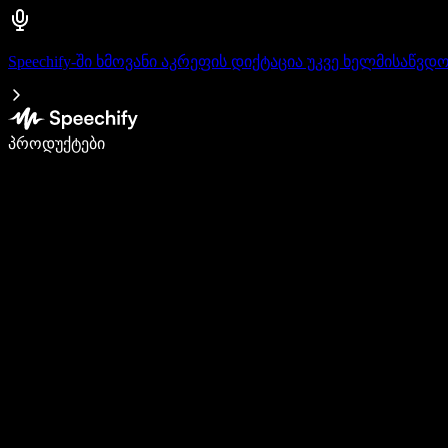
Speechify-ში ხმოვანი აკრეფის დიქტაცია უკვე ხელმისაწვდ
დაწერე 5-ჯერ სწრაფად ხმით კარნახით
პროდუქტები
გაიგე მეტი