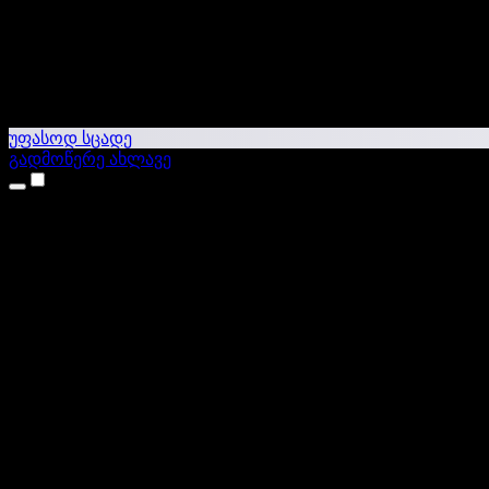
უფასოდ სცადე
გადმოწერე ახლავე
პროდუქტები
ტექსტი ხმაში
iPhone & iPad აპები
Android აპი
Chrome გაფართოება