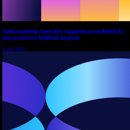
Simba podjetja Speechify razglašen za najboljši AI-
glas na lestvici Artificial Analysis
6. julij 2026