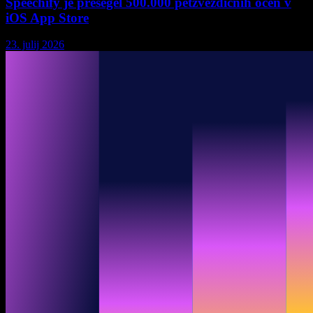
Speechify je presegel 500.000 petzvezdičnih ocen v
iOS App Store
23. julij 2026