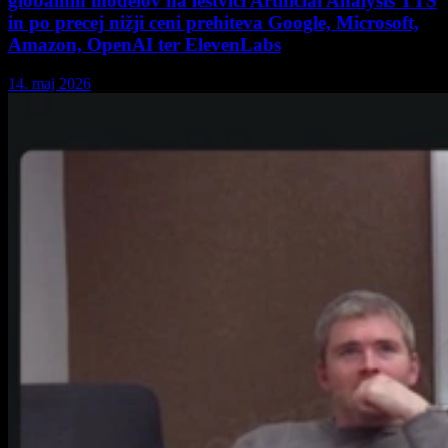
globalnih modelov na lestvici Artificial Analysis TTS
in po precej nižji ceni prehiteva Google, Microsoft,
Amazon, OpenAI ter ElevenLabs
14. maj 2026