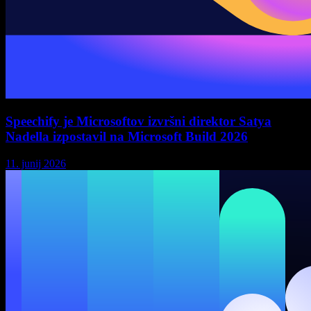
Speechify je Microsoftov izvršni direktor Satya
Nadella izpostavil na Microsoft Build 2026
11. junij 2026