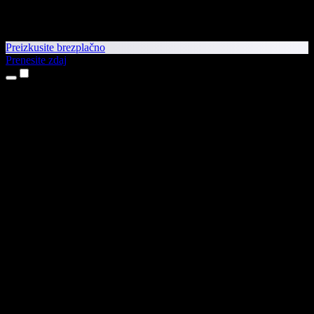
Preizkusite brezplačno
Prenesite zdaj
Izdelki
Pretvorba besedila v govor
Aplikaciji za iPhone in iPad
Aplikacija za Android
Razširitev za Chrome
Razširitev za Edge
Spletna aplikacija
Aplikacija za Mac
Aplikacija za Windows