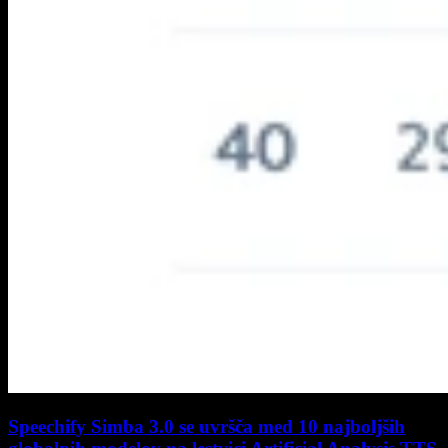
Speechify Simba 3.0 se uvršča med 10 najboljših