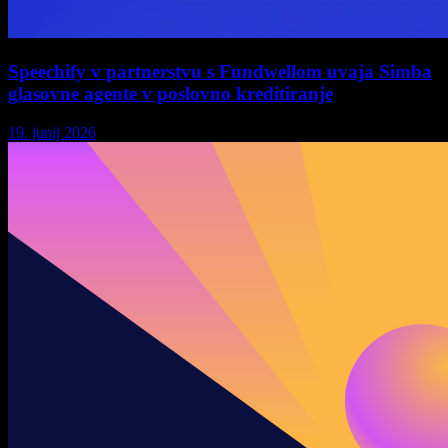
Speechify v partnerstvu s Fundwellom uvaja Simba
glasovne agente v poslovno kreditiranje
19. junij 2026