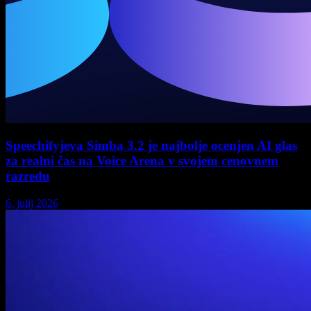
Speechifyjeva Simba 3.2 je najbolje ocenjen AI glas
za realni čas na Voice Arena v svojem cenovnem
razredu
6. julij 2026