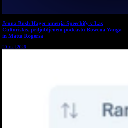
Jenna Bush Hager omenja Speechify v Las
Culturistas, priljubljenem podcastu Bowena Yanga
in Matta Rogersa
20. maj 2026