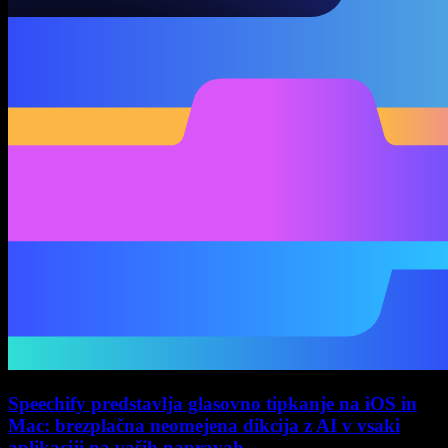
Speechify predstavlja glasovno tipkanje na iOS in
Mac: brezplačna neomejena dikcija z AI v vsaki
aplikaciji na vaših napravah