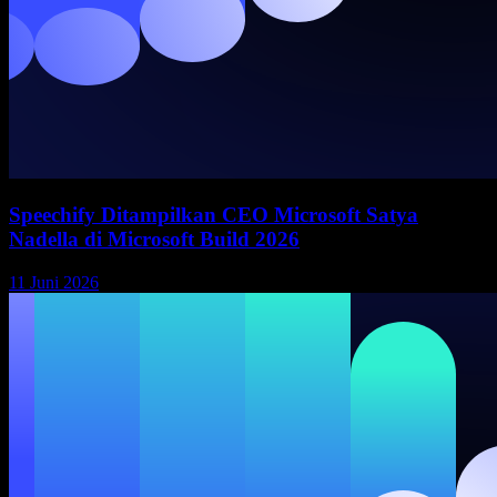
Speechify Ditampilkan CEO Microsoft Satya
Nadella di Microsoft Build 2026
11 Juni 2026