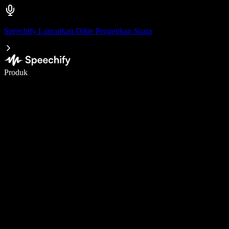
Speechify Luncurkan Dikte Pengetikan Suara
Menulis 5× lebih cepat dengan dikte suara
Produk
Pelajari lebih lanjut