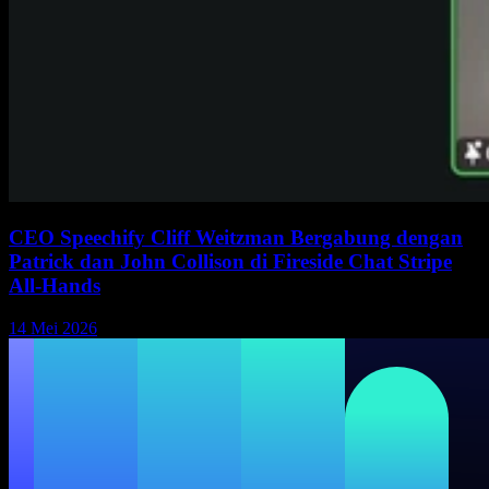
CEO Speechify Cliff Weitzman Bergabung dengan
Patrick dan John Collison di Fireside Chat Stripe
All-Hands
14 Mei 2026