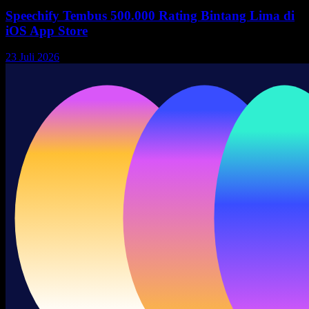
Speechify Tembus 500.000 Rating Bintang Lima di
iOS App Store
23 Juli 2026