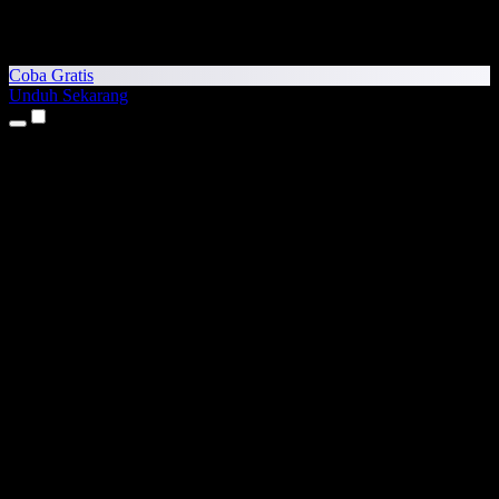
Coba Gratis
Unduh Sekarang
Produk
Teks ke Suara
Aplikasi iPhone & iPad
Aplikasi Android
Ekstensi Chrome
Ekstensi Edge
Aplikasi Web
Aplikasi Mac
Aplikasi Windows