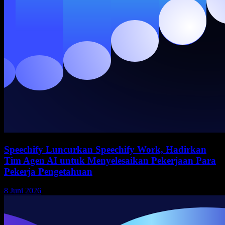
Speechify Luncurkan Speechify Work, Hadirkan
Tim Agen AI untuk Menyelesaikan Pekerjaan Para
Pekerja Pengetahuan
8 Juni 2026