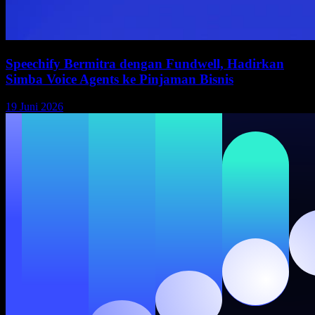
Speechify Bermitra dengan Fundwell, Hadirkan
Simba Voice Agents ke Pinjaman Bisnis
19 Juni 2026