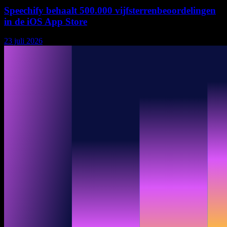
Speechify behaalt 500.000 vijfsterrenbeoordelingen
in de iOS App Store
23 juli 2026