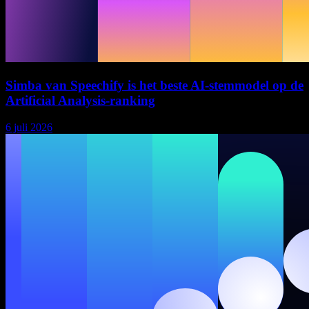
Simba van Speechify is het beste AI-stemmodel op de
Artificial Analysis-ranking
6 juli 2026