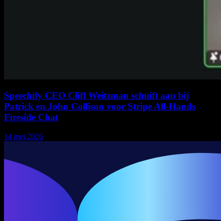
Speechify CEO Cliff Weitzman schuift aan bij
Patrick en John Collison voor Stripe All-Hands
Fireside Chat
14 mei 2026