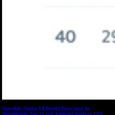
Speechify Simba 3.0 Breekt Door naar de
Wereldwijde Top 10 van Artificial Analysis TTS,