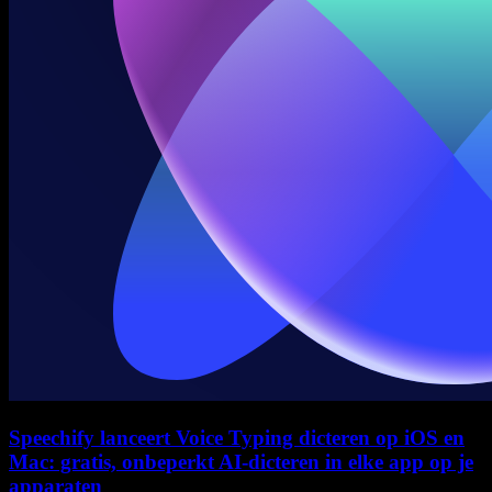
Speechify lanceert Voice Typing dicteren op iOS en
Mac: gratis, onbeperkt AI-dicteren in elke app op je
apparaten