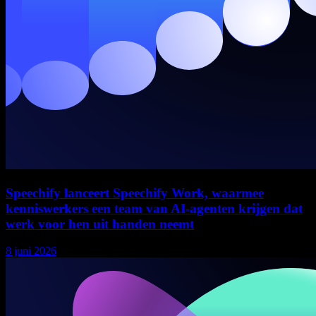
Speechify lanceert Speechify Work, waarmee
kenniswerkers een team van AI-agenten krijgen dat
werk voor hen uit handen neemt
8 juni 2026