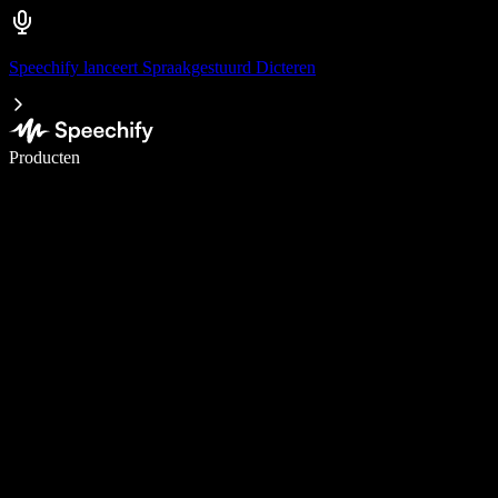
Speechify lanceert Spraakgestuurd Dicteren
Schrijf 5× sneller met spraaktypen
Producten
Meer informatie