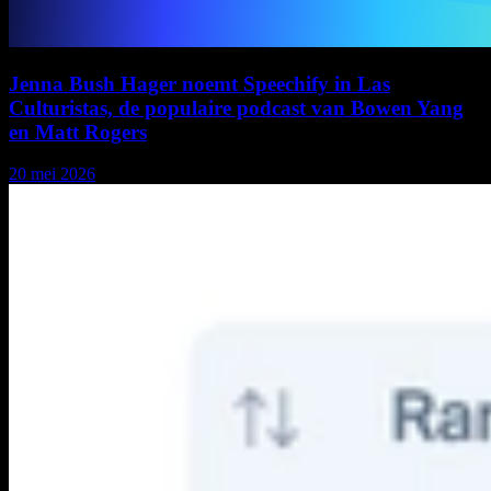
Jenna Bush Hager noemt Speechify in Las
Culturistas, de populaire podcast van Bowen Yang
en Matt Rogers
20 mei 2026