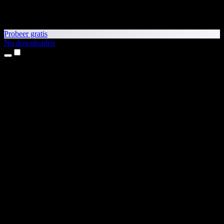
Probeer gratis
Nu downloaden
Producten
Tekst-naar-spraak
iPhone- en iPad-apps
Android-app
Chrome-extensie
Edge-extensie
Webapp
Mac-app