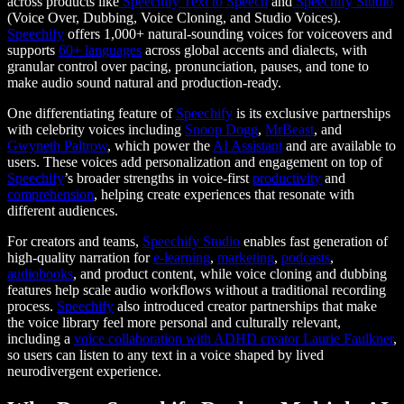
across products like
Speechify
Text to Speech
and
Speechify
Studio
(Voice Over, Dubbing, Voice Cloning, and Studio Voices).
Speechify
offers 1,000+ natural-sounding voices for voiceovers and
supports
60+ languages
across global accents and dialects, with
granular control over pacing, pronunciation, pauses, and tone to
make audio sound natural and production-ready.
One differentiating feature of
Speechify
is its exclusive partnerships
with celebrity voices including
Snoop Dogg
,
MrBeast
, and
Gwyneth Paltrow
, which power the
AI Assistant
and are available to
users. These voices add personalization and engagement on top of
Speechify
’s broader strengths in voice-first
productivity
and
comprehension
, helping create experiences that resonate with
different audiences.
For creators and teams,
Speechify
Studio
enables fast generation of
high-quality narration for
e-learning
,
marketing
,
podcasts
,
audiobooks
, and product content, while voice cloning and dubbing
features help scale audio workflows without a traditional recording
process.
Speechify
also introduced creator partnerships that make
the voice library feel more personal and culturally relevant,
including a
voice collaboration with ADHD creator Laurie Faulkner
,
so users can listen to any text in a voice shaped by lived
neurodivergent experience.