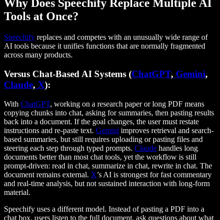
Why Does Speechify Replace Multiple AI
Tools at Once?
Speechify
replaces and competes with an unusually wide range of
AI tools because it unifies functions that are normally fragmented
across many products.
Versus Chat-Based AI Systems (
ChatGPT
,
Gemini
,
Claude
,
X
):
With
ChatGPT
, working on a research paper or long PDF means
copying chunks into chat, asking for summaries, then pasting results
back into a document. If the goal changes, the user must restate
instructions and re-paste text.
Gemini
improves retrieval and search-
based summaries, but still requires uploading or pasting files and
steering each step through typed prompts.
Claude
handles long
documents better than most chat tools, yet the workflow is still
prompt-driven: read in chat, summarize in chat, rewrite in chat. The
document remains external.
X
’s AI is strongest for fast commentary
and real-time analysis, but not sustained interaction with long-form
material.
Speechify uses a different model. Instead of pasting a PDF into a
chat box, users listen to the full document, ask questions about what