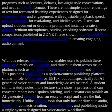
programs such as lectures, debates, late-night style conversations,
and neutral
podcast
formats. These are not simple audio renderings
of text but formatted listening experiences designed for
comprehension
and engagement, with adjustable playback speed,
text highlighting
for read-along, and lifelike voices. Users can
upload a document or drop in a prompt and instantly create a
podcast
without microphones, studios, or editing software. Recent
comparisons published in ZDNET have shown
how Speechify's AI
podcast tool competes with NotebookLM
in creating engaging
audio content.
With this release,
Speechify
now enables users to publish these
podcasts
directly on
Speechify
and distribute them across major
platforms such as
X,
LinkedIn
,
Instagram
,
YouTube
, and
Spotify
.
This positions
Speechify
as a spoken-content publishing platform
similar in role to
YouTube
or TikTok, but built specifically for AI-
generated voice content and knowledge-based material. A student
can turn study notes into a lecture-style show, a professional can
convert a report into a spoken briefing, and a creator can publish an
AI-generated
podcast
from an essay or script and share the link
immediately. Unlike
podcast
tools that only host or distribute audio,
Speechify
connects creation,
comprehension
, and publishing inside
a single system designed for voice-native workflows.