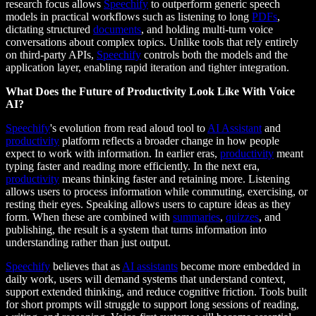
research focus allows
Speechify
to outperform generic speech
models in practical workflows such as listening to long
PDFs
,
dictating structured
documents
, and holding multi-turn voice
conversations about complex topics. Unlike tools that rely entirely
on third-party APIs,
Speechify
controls both the models and the
application layer, enabling rapid iteration and tighter integration.
What Does the Future of Productivity Look Like With Voice
AI?
Speechify
's evolution from read aloud tool to
AI Assistant
and
productivity
platform reflects a broader change in how people
expect to work with information. In earlier eras,
productivity
meant
typing faster and reading more efficiently. In the next era,
productivity
means thinking faster and retaining more. Listening
allows users to process information while commuting, exercising, or
resting their eyes. Speaking allows users to capture ideas as they
form. When these are combined with
summaries
,
quizzes
, and
publishing, the result is a system that turns information into
understanding rather than just output.
Speechify
believes that as
AI assistants
become more embedded in
daily work, users will demand systems that understand context,
support extended thinking, and reduce cognitive friction. Tools built
for short prompts will struggle to support long sessions of reading,