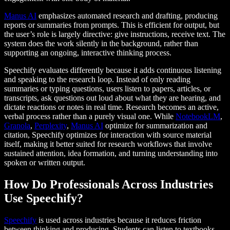
Manus AI
emphasizes automated research and drafting, producing
reports or summaries from prompts. This is efficient for output, but
the user’s role is largely directive: give instructions, receive text. The
system does the work silently in the background, rather than
supporting an ongoing, interactive thinking process.
Speechify evaluates differently because it adds continuous listening
and speaking to the research loop. Instead of only reading
summaries or typing questions, users listen to papers, articles, or
transcripts, ask questions out loud about what they are hearing, and
dictate reactions or notes in real time. Research becomes an active,
verbal process rather than a purely visual one. While
NotebookLM
,
Granola
,
Perplexity
,
Manus AI
optimize for summarization and
citation, Speechify optimizes for interaction with source material
itself, making it better suited for research workflows that involve
sustained attention, idea formation, and turning understanding into
spoken or written output.
How Do Professionals Across Industries
Use Speechify?
Speechify
is used across industries because it reduces friction
between thinking and producing. Students can listen to textbooks,