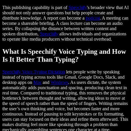
This publishing capability is part of
Speechify
's broader view that AI
should not only answer questions but help people create and
distribute knowledge. A report can become a
podcast
. A meeting can
become a shareable briefing. A class lecture can become an audio
series. By collapsing the distance between written content and
spoken distribution,
Speechify
allows individuals and organizations
to operate like media producers without technical overhead.
What Is Speechify Voice Typing and How
Is It Better Than Typing?
Speechify Voice Typing Dictation
lets people write by speaking
instead of typing across tools like Gmail, Google Docs, Slack, and
desktop apps on
Mac
and
Windows
. As users dictate, the system
automatically adds punctuation and spacing, producing clean text in
real time. Compared to traditional typing, this removes the physical
bottleneck between thought and writing, allowing ideas to move at
the speed of speech rather than the speed of fingers. Writing remains
the user’s own thinking and voice, but becomes faster and more
continuous. Instead of pausing to edit keystrokes or fix formatting,
users can stay focused on their ideas and refine them afterward. This
makes drafting feel more like speaking through a problem than
mechanically assembling sentences one character at a time.