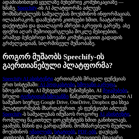
ადამიანისთვის ყველაზე ბუნებრივ კომუნიკაციაზე —
ხმაზე.
Speechify
-ის AI პლატფორმა აძლევს
მომხმარებლებს საშუალებას მოუსმინონ ინფორმაციას,
ილაპარაკონ, დააზუსტონ კითხვები ხმით, ჩაატარონ
დაქტიტება და დაალაგონ აზრები აკრეფის გარეშე. ასე
ფიქრი აღარ შემოიფარგლება მოკლე მესიჯებით,
არამედ ბუნებრივი ხმოვანი კომუნიკაციით გადადის
გრძელვადიან, სიღრმისეულ მუშაობაზე.
როგორ მუშაობს Speechify-ის
გაერთიანებული პლატფორმა?
Speechify AI ასისტენტი
აერთიანებს მრავალ ფუნქციას
ერთ სისტემაში:
AI პოდკასტები
,
ხმოვანი აკრეფა
,
ხმოვანი ჩატი, AI შეხვედრის შენიშვნები, AI
შეჯამებები
,
სრული
ტექსტიდან-ხმოვანზე
წამკითხველი და ახალი AI
სამუშაო სივრცე Google Drive, OneDrive, Dropbox და სხვა
პლატფორმების მხარდაჭერით. ეს ფუნქციები აძლევს
Speechify
-ს საშუალებას იმუშაოს როგორც
AI ასისტენტი
,
რომელიც წაკითხულ დოკუმენტებს ხმით განიხილავს,
აჯამებს, ხსნის და გარდაქმნის. მომხმარებელს შეუძლია
მოუსმინოს
ემაილებს
,
სტატიებს
,
PDF-ებს
, დაუსვას
კითხვები, ჩაწეროს შენიშვნები, ამოიყვიოს მთავარი