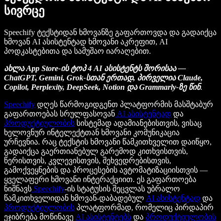
სივრცე
Speechify ტექსტიდან ხმოვანზე გაფართოვდა და გადაიქცა
ხმოვან AI ასისტენტად ხმოვანი აკრეფით, AI
პოდკასტებითა და სამუშაო იარაღებით.
ახლა App Store-ის ტოპ 4 AI ასისტენტს შორისაა —
ChatGPT, Gemini, Grok-სთან ერთად, პირველია Claude,
Copilot, Perplexity, DeepSeek, Notion და Grammarly-ზე წინ
.
Speechify
დღეს წარმოგიდგენთ პლატფორმის მასშტაბურ
გაფართოებას სრულფასოვან
AI ასისტენტად
და
პროდუქტიულობის
სისტემად ადამიანებისთვის, ვისაც
ხელოვნურ ინტელექტთან ხმოვანი კომუნიკაცია
ურჩევნია. რაც ტექსტის ხმოვანი წამკითხველით დაიწყო,
გადაიქცა გაერთიანებულ გარემოდ კითხვისთვის,
წერისთვის, კვლევისთვის, შეხვედრებისთვის,
გამოქვეყნების და პროცესების ავტომატიზაციისთვის —
ყველაფერი ხმოვანი ინტერაქციით. ეს გაფართოება
ნიშნავს
Speechify
-ის სტატუსის შეცვლას უბრალო
წამკითხველიდან ხმოვან-დაბადებულ
AI ასისტენტად
და
პროდუქტიულობის
პლატფორმად, რომელიც პირდაპირ
ეჯიბრება მოწინავე
AI ასისტენტებს
და
პროდუქტიულობის