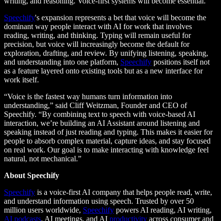
writing, and reasoning. Voice-first systems will become essential.
Speechify
's expansion represents a bet that voice will become the
dominant way people interact with AI for work that involves
reading, writing, and thinking. Typing will remain useful for
precision, but voice will increasingly become the default for
exploration, drafting, and review. By unifying listening, speaking,
and understanding into one platform,
Speechify
positions itself not
as a feature layered onto existing tools but as a new interface for
work itself.
“Voice is the fastest way humans turn information into
understanding,” said Cliff Weitzman, Founder and CEO of
Speechify. “By combining text to speech with voice-based AI
interaction, we’re building an AI Assistant around listening and
speaking instead of just reading and typing. This makes it easier for
people to absorb complex material, capture ideas, and stay focused
on real work. Our goal is to make interacting with knowledge feel
natural, not mechanical.”
About Speechify
Speechify
is a voice-first AI company that helps people read, write,
and understand information using speech. Trusted by over 50
million users worldwide,
Speechify
powers AI reading, AI writing,
AI podcasts
, AI meetings, and AI
productivity
across consumer and