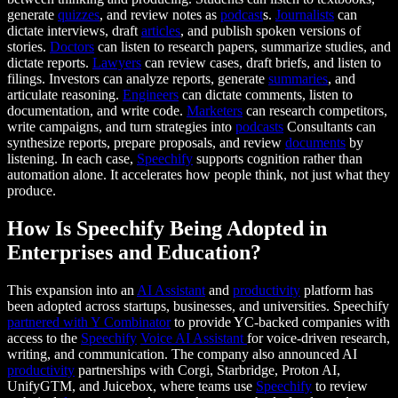
generate
quizzes
, and review notes as
podcast
s.
Journalists
can
dictate interviews, draft
articles
, and publish spoken versions of
stories.
Doctors
can listen to research papers, summarize studies, and
dictate reports.
Lawyers
can review cases, draft briefs, and listen to
filings. Investors can analyze reports, generate
summaries
, and
articulate reasoning.
Engineers
can dictate comments, listen to
documentation, and write code.
Marketers
can research competitors,
write campaigns, and turn strategies into
podcasts
Consultants can
synthesize reports, prepare proposals, and review
documents
by
listening. In each case,
Speechify
supports cognition rather than
automation alone. It accelerates how people think, not just what they
produce.
How Is Speechify Being Adopted in
Enterprises and Education?
This expansion into an
AI Assistant
and
productivity
platform has
been adopted across startups, businesses, and universities. Speechify
partnered with Y Combinator
to provide YC-backed companies with
access to the
Speechify
Voice AI Assistant
for voice-driven research,
writing, and communication. The company also announced AI
productivity
partnerships with Corgi, Starbridge, Proton AI,
UnifyGTM, and Juicebox, where teams use
Speechify
to review