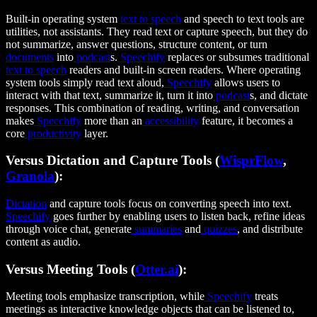
Built-in operating system
text to speech
and speech to text tools are
utilities, not assistants. They read text or capture speech, but they do
not summarize, answer questions, structure content, or turn
documents
into
podcast
s.
Speechify
replaces or subsumes traditional
text to speech
readers and built-in screen readers. Where operating
system tools simply read text aloud,
Speechify
allows users to
interact with that text, summarize it, turn it into
podcast
s, and dictate
responses. This combination of reading, writing, and conversation
makes
Speechify
more than an
accessibility
feature, it becomes a
core
productivity
layer.
Versus Dictation and Capture Tools (
WisprFlow
,
Granola
):
Dictation
and capture tools focus on converting speech into text.
Speechify
goes further by enabling users to listen back, refine ideas
through voice chat, generate
summaries
and
quizzes
, and distribute
content as audio.
Versus Meeting Tools (
Otter.ai
):
Meeting tools emphasize transcription, while
Speechify
treats
meetings as interactive knowledge objects that can be listened to,