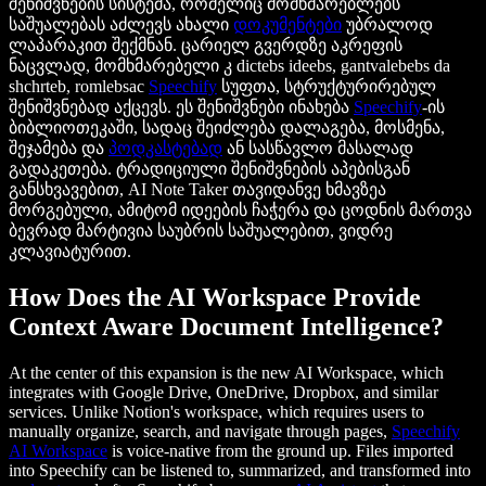
შენიშვნების სისტემა, რომელიც მომხმარებლებს
საშუალებას აძლევს ახალი
დოკუმენტები
უბრალოდ
ლაპარაკით შექმნან. ცარიელ გვერდზე აკრეფის
ნაცვლად, მომხმარებელი კ dictebs ideebs, gantvalebebs da
shchrteb, romlebsac
Speechify
სუფთა, სტრუქტურირებულ
შენიშვნებად აქცევს. ეს შენიშვნები ინახება
Speechify
-ის
ბიბლიოთეკაში, სადაც შეიძლება დალაგება, მოსმენა,
შეჯამება და
პოდკასტებად
ან სასწავლო მასალად
გადაკეთება. ტრადიციული შენიშვნების აპებისგან
განსხვავებით, AI Note Taker თავიდანვე ხმავზეა
მორგებული, ამიტომ იდეების ჩაჭერა და ცოდნის მართვა
ბევრად მარტივია საუბრის საშუალებით, ვიდრე
კლავიატურით.
How Does the AI Workspace Provide
Context Aware Document Intelligence?
At the center of this expansion is the new AI Workspace, which
integrates with Google Drive, OneDrive, Dropbox, and similar
services. Unlike Notion's workspace, which requires users to
manually organize, search, and navigate through pages,
Speechify
AI Workspace
is voice-native from the ground up. Files imported
into Speechify can be listened to, summarized, and transformed into