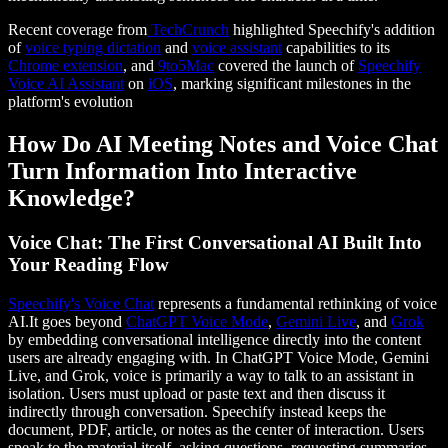
Recent coverage from
TechCrunch
highlighted Speechify's addition
of
voice typing dictation
and
voice assistant
capabilities to its
Chrome extension
, and
9to5Mac
covered the launch of
Speechify
Voice AI Assistant
on
iOS
, marking significant milestones in the
platform's evolution
How Do AI Meeting Notes and Voice Chat
Turn Information Into Interactive
Knowledge?
Voice Chat: The First Conversational AI Built Into
Your Reading Flow
Speechify's Voice Chat
represents a fundamental rethinking of voice
AI.It goes beyond
ChatGPT Voice Mode
,
Gemini Live
, and
Grok
by embedding conversational intelligence directly into the content
users are already engaging with. In ChatGPT Voice Mode, Gemini
Live, and Grok, voice is primarily a way to talk to an assistant in
isolation. Users must upload or paste text and then discuss it
indirectly through conversation. Speechify instead keeps the
document, PDF, article, or notes as the center of interaction. Users
speak to the material itself, asking questions, requesting summaries,