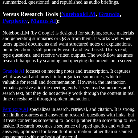
summarized, questioned, and republished as audio briefings.
Versus Research Tools (
NotebookLM
,
Granola
,
Perplexity
,
Manus AI
):
NotebookLM (by Google) is designed for studying source materials
and generating summaries or Q&A from them. It works well when
users upload documents and want structured notes or explanations,
but interaction is still primarily visual and text-based. Users read,
type questions, and receive written outputs. The workflow assumes
research happens by scanning and querying documents on a screen.
Granola AI
focuses on meeting notes and transcription. It captures
what was said and turns it into organized summaries, which is
valuable for recall and documentation. However, the interaction
remains passive after the meeting ends. Users read summaries and
search text, but they do not actively work through the content in real
time or reshape it through spoken interaction.
Perplexity AI
specializes in search, retrieval, and citation. It is strong
for finding sources and answering research questions with links, but
it treats content as something to look up rather than something to live
inside. Research becomes a sequence of typed queries and written
answers, optimized for breadth of information rather than sustained
engagement with one body of material.