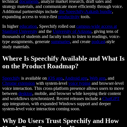
technical
documents
, analyze market research, draft sales and
strategy materials, and communicate more efficiently through voice.
Additional partnerships include
the
Speechify
-Aakash bundle
,
expanding access to voice-first
productivity
tools.
In higher
education
, Speechify rolled out
campus-wide access at
Stanford University
and the
University of Arizona
, giving tens of
thousands of students and faculty tools to listen to readings, voice-
type assignments, generate
summaries
, and create
podcast
-style
study materials.
Where Is Speechify Available and What Is
on the Product Roadmap?
Speechify
is available on
iOS
app
,
Android app
,
Web app
, and
Chrome extension
with system-level
voice typing
and browser-level
voice interaction. This cross-platform presence allows users to move
between
desktop
, mobile, and browser while keeping their content
and workflows synchronized. Recent releases include a
ChatGPT
app integration, with expanded Windows support and deeper
system-level voice interaction coming soon.
Why Do Users Trust Speechify and How