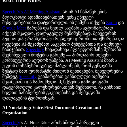
Real-Time Notes
Speechify’s AI Meeting Assistant
არის AI ჩანაწერების
ბლოკნოტი ადამიანებისთვის, ვინც უწყვეტი
შეხვედრებითაა დატვირთული. ის უსმენს თქვენს
Zoom
და
Google Meet
ზარებს და ნედლ საუბარს ავტომატურად
აქცევს მკაფიო, დალაგებულ შენიშვნებად. შეხვედრის
აუდიო და ტრანსკრიპტი რეალურ დროში იფიქსირება და
იხვეწება AI-შეჯამებად საკვანძო პუნქტებითა და შემდეგი
ნაბიჯებით.
Speechify
სხვადასხვა პლატფორმაზე მუშაობს
შეუმჩნეველი ბოტების გარეშე — პირდაპირ თქვენი
კომპიუტერის აუდიოს უსმენს. AI Meeting Assistant მხარს
უჭერს მოსაწესრიგებელ შაბლონებს, რომ გუნდებმა
ზუსტად მათ ფორმატში მიიღონ შენიშვნები. შეხვედრების
შემდეგ
Speechify
გეხმარებათ განხილული თემების
შეჯამებაში და სამოქმედო პუნქტების გამოყოფაში.
დატვირთული კალენდრებისთვის შექმნილი, ის გიხსნით
ხელით ჩანაწერების გაკეთებისა და შემდგომი
დალაგების ტვირთისგან.
AI Notetaking: Voice-First Document Creation and
Organization
Speechify
’s AI Note Taker არის ხმოვან-პირველი