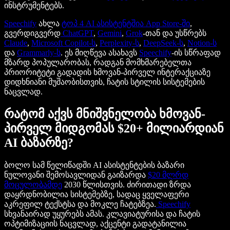
ინსტრუმენტებს.
Speechify
ახლა
ტოპ 4
AI ასისტენტშია
App Store-ში
,
გვერდიგვერდ
ChatGPT
,
Gemini
,
Grok
-თან და უსწრებს
Claude
,
Microsoft Copilot-ს
,
Perplexity-ს
,
DeepSeek-ს
,
Notion-ს
და
Grammarly-ს
. ეს მიღწევა ასახავს
Speechify
-ის სწრაფად
მზარდ პოპულარობას, რადგან მომხმარებელთა
პრიორიტეტი გადადის ხმოვან-პირველ ინტერაქციაზე
დიდხნიანი მუშაობისთვის, ჩატის სტილის სისტემების
ნაცვლად.
რატომ აქვს მნიშვნელობა ხმოვან-
პირველ მიდგომას $20+ მილიარდიან
AI ბაზარზე?
ბოლო სამ წელიწადში AI ასისტენტების ბაზარი
ნულოვანი შემოსავლიდან გაიზარდა
$20 მლრდ
მოცულობამდე
2030 წლისთვის. ძირითადი ზრდა
დაყრდნობილია სისტემებზე, სადაც ყველაფერი
აკრეფილ ტექსტსა და მოკლე ჩატებზეა.
Speechify
სხვანაირად უყურებს ამას. კლავიატურისა და ჩატის
ოპტიმიზაციის ნაცვლად, აქცენტი გადატანილია