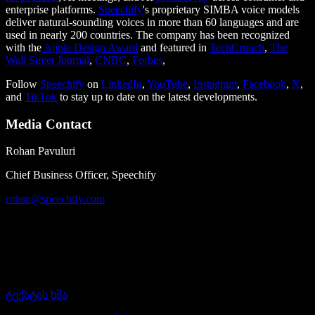
enterprise platforms.
Speechify
's proprietary SIMBA voice models
deliver natural-sounding voices in more than 60 languages and are
used in nearly 200 countries. The company has been recognized
with the
Apple Design Award
and featured in
TechCrunch
,
The
Wall Street Journal
,
CNBC
,
Forbes
,
Follow
Speechify
on
LinkedIn
,
YouTube
,
Instagram
,
Facebook
,
X
,
and
TikTok
to stay up to date on the latest developments.
Media Contact
Rohan Pavuluri
Chief Business Officer, Speechify
rohan@
speechify
.com
ტექსტის ხმა