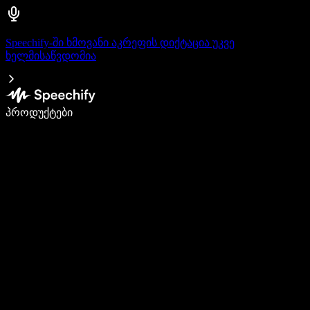
Speechify-ში ხმოვანი აკრეფის დიქტაცია უკვე
ხელმისაწვდომია
დაწერე 5-ჯერ სწრაფად ხმით კარნახით
პროდუქტები
გაიგე მეტი