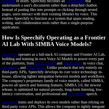
podcasts
or drafts. Speechify becomes an
AI Assistant
that
understands a user's documents rather than a detached chatbot.
Instead of pasting files into prompts or clicking through nested
pages, users interact with their existing libraries by voice. This
enables Speechify to function as a system that spans reading,
writing, and collaboration tools rather than a single-purpose
application.
How Is Speechify Operating as a Frontier
AI Lab With SIMBA Voice Models?
Speechify
operates as a full-stack AI company and Frontier AI Lab,
building and training its own Voice AI Models to power every part
of the platform, from
text to speech
and
voice typing
to voice chat,
summaries
, and
AI podcasts
. Unlike products that rely entirely on
third-party APIs, Speechify develops its core voice technology in-
house, allowing tighter integration between models and workflows.
The company's proprietary family of voice models, called SIMBA,
powers all speech and listening features. SIMBA 3.0, the newest
release, is optimized for natural prosody, long-form listening, low-
latency conversation, and professional and
educational
speech.
Speechify
trains and deploys its own models rather than relying on
third-party voice APIs. This allows the company to tightly integrate