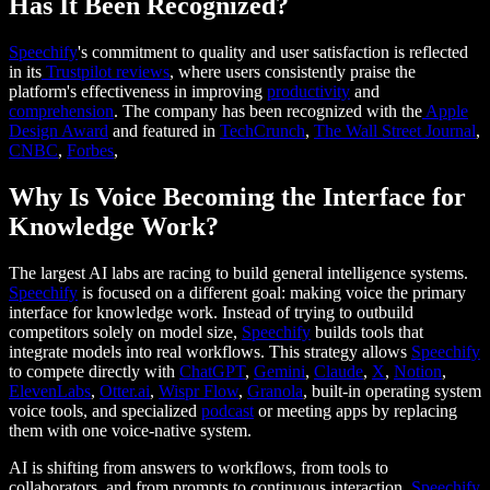
Has It Been Recognized?
Speechify
's commitment to quality and user satisfaction is reflected
in its
Trustpilot reviews
, where users consistently praise the
platform's effectiveness in improving
productivity
and
comprehension
. The company has been recognized with the
Apple
Design Award
and featured in
TechCrunch
,
The Wall Street Journal
,
CNBC
,
Forbes
,
Why Is Voice Becoming the Interface for
Knowledge Work?
The largest AI labs are racing to build general intelligence systems.
Speechify
is focused on a different goal: making voice the primary
interface for knowledge work. Instead of trying to outbuild
competitors solely on model size,
Speechify
builds tools that
integrate models into real workflows. This strategy allows
Speechify
to compete directly with
ChatGPT
,
Gemini
,
Claude
,
X
,
Notion
,
ElevenLabs
,
Otter.ai
,
Wispr Flow
,
Granola
, built-in operating system
voice tools, and specialized
podcast
or meeting apps by replacing
them with one voice-native system.
AI is shifting from answers to workflows, from tools to
collaborators, and from prompts to continuous interaction.
Speechify