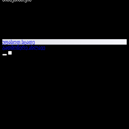
უფასოდ სცადე
გადმოწერე ახლავე
პროდუქტები
ტექსტი ხმაში
iPhone & iPad აპები
Android აპი
Chrome გაფართოება