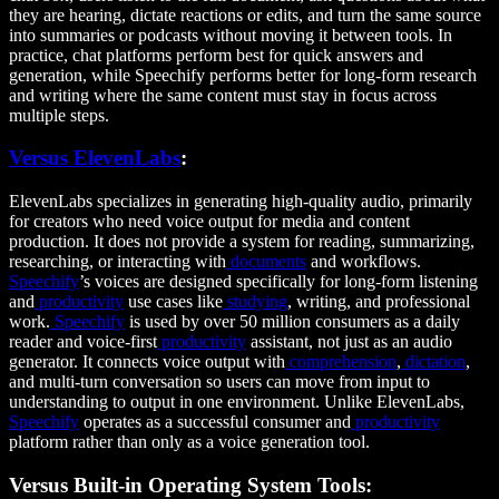
they are hearing, dictate reactions or edits, and turn the same source
into summaries or podcasts without moving it between tools. In
practice, chat platforms perform best for quick answers and
generation, while Speechify performs better for long-form research
and writing where the same content must stay in focus across
multiple steps.
Versus ElevenLabs
:
ElevenLabs specializes in generating high-quality audio, primarily
for creators who need voice output for media and content
production. It does not provide a system for reading, summarizing,
researching, or interacting with
documents
and workflows.
Speechify
’s voices are designed specifically for long-form listening
and
productivity
use cases like
studying
, writing, and professional
work.
Speechify
is used by over 50 million consumers as a daily
reader and voice-first
productivity
assistant, not just as an audio
generator. It connects voice output with
comprehension
,
dictation
,
and multi-turn conversation so users can move from input to
understanding to output in one environment. Unlike ElevenLabs,
Speechify
operates as a successful consumer and
productivity
platform rather than only as a voice generation tool.
Versus Built-in Operating System Tools: