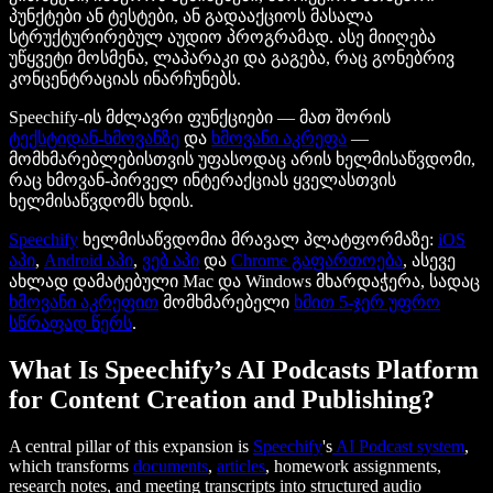
პუნქტები ან ტესტები, ან გადააქციოს მასალა
სტრუქტურირებულ აუდიო პროგრამად. ასე მიიღება
უწყვეტი მოსმენა, ლაპარაკი და გაგება, რაც გონებრივ
კონცენტრაციას ინარჩუნებს.
Speechify-ის მძლავრი ფუნქციები — მათ შორის
ტექსტიდან-ხმოვანზე
და
ხმოვანი აკრეფა
—
მომხმარებლებისთვის უფასოდაც არის ხელმისაწვდომი,
რაც ხმოვან-პირველ ინტერაქციას ყველასთვის
ხელმისაწვდომს ხდის.
Speechify
ხელმისაწვდომია მრავალ პლატფორმაზე:
iOS
აპი
,
Android აპი
,
ვებ აპი
და
Chrome გაფართოება
, ასევე
ახლად დამატებული Mac და Windows მხარდაჭერა, სადაც
ხმოვანი აკრეფით
მომხმარებელი
ხმით 5-ჯერ უფრო
სწრაფად წერს
.
What Is Speechify’s AI Podcasts Platform
for Content Creation and Publishing?
A central pillar of this expansion is
Speechify
's
AI
Podcast
system
,
which transforms
documents
,
articles
, homework assignments,
research notes, and meeting transcripts into structured audio