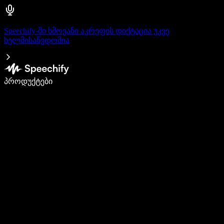
Speechify-ში ხმოვანი აკრეფის დიქტაცია უკვე
ხელმისაწვდომია
დაწერე 5-ჯერ სწრაფად ხმით კარნახით
პროდუქტები
გაიგე მეტი