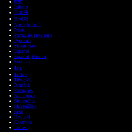
हिन्दी
Italiano
日本語
한국어
Norsk bokmål
Polski
Português Brasileiro
Русский
Українська
Español
Español (México)
Svenska
ไทย
Türkçe
Tiếng Việt
Română
Português
Български
Slovenčina
Slovenščina
Eesti
Hrvatski
Ελληνικά
Lietuvių