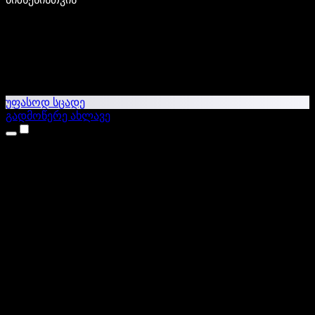
უფასოდ სცადე
გადმოწერე ახლავე
პროდუქტები
ტექსტი ხმაში
iPhone & iPad აპები
Android აპი
Chrome გაფართოება