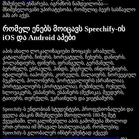
მსმენელს ეხმარება, იგრძნოს ნამდვილობა—
მნიშვნელოვანი უპირატესობა, რომელიც ბევრ სასწავლო
აპს არ აქვს.
რომელ ენებს მოიცავს Speechify-ის
iOS და Android აპები
აპის ახალი ლოკალიზაციები მოიცავს: არაბულს,
კატალანურს, ჩინურს, ხორვატულს, ჩეხურს, დანიურს,
ჰოლანდიურს, ფინურს, ფრანგულს, გერმანულს,
ბერძნულს, ებრაულს, ჰინდს, უნგრულს, ინდონეზიურს,
იტალიურს, იაპონურს, კორეულს, მალაიურს, ნორვეგიულ
ბუკმოლს, პოლონურს, პორტუგალიურს (ბრაზილია),
პორტუგალიურს (პორტუგალია), რუმინულს, რუსულს,
სლოვაკურს, ესპანურს, ესპანურს (მექსიკა), შვედურს,
ტაიიურს, თურქულს, უკრაინულს და ვიეტნამურს.
Speechify-ს ენდობიან სტუდენტები, პროფესიონალები და
ყველა ასაკის მსმენელები მსოფლიოს 180-ზე მეტ
ქვეყანაში. ლოკალიზებული აპის გამოშვება მხოლოდ
ერთ-ერთია იმ მრავალ სიახლეთაგან, რომლებიც
Speechify-ს გლობალურ ინსტრუმენტად აქცევს
პროდუქტიულობისთვის
,
ხელმისაწვდომობისთვის
და