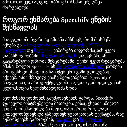
აპი თითოეულ ადგილობრივ მომხმარებელზეა
მორგებული.
როგორ ეხმარება Speechify ენების
შესწავლას
მსოფლიოში ბევრი ადამიანი ამჩნევს, რომ მოსმენა—
იქნება ეს
სასწავლო მასალა
,
ელფოსტა
,
PDF-ი
,
ვებგვერდი
თუ
სტატია
—ეხმარება ინფორმაციის უკეთ
დამახსოვრებაში,
მულტითასკინგში
და ეკრანთან
გატარებული დროის შემცირებაში. ტვინი უკეთ რეაგირებს
ხმაზე, ხოლო Speechify-ის
რეალისტური AI ხმები
კითხვის
პროცესს ცოცხალ და საინტერესო გამოცდილებად
აქცევს. აპის მრავალ ენაზე შეთავაზებით, Speechify-ი
სწავლისა და პროდუქტიულობის აუდიო გამოცდილებას
ყველასთვის ხელმისაწვდომს ხდის.
ხელმისაწვდომობის გაუმჯობესების გარდა, Speechify
ფასეული ინსტრუმენტია მათთვის, ვისაც ენების სწავლა
უნდა. მომხმარებლებს შეუძლიათ ერთდროულად
კითხულობდნენ და უსმენდნენ უცხოენოვან ტექსტებს, რაც
აუმჯობესებს გამოთქმას,
გაგებას
და
სიტყვების
დამახსოვრებას
. 60-ზე მეტი ენის რეალისტური ხმა