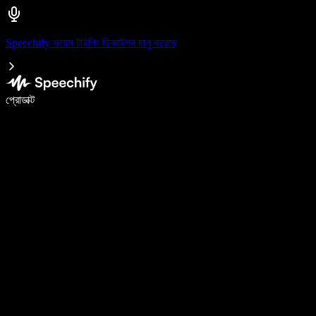
Speechify ভয়েস টাইপিং ডিকটেশন চালু করেছে
ভয়েস টাইপিং দিয়ে ৫ গুণ দ্রুত লিখুন
প্রোডাক্ট
আরও জানুন