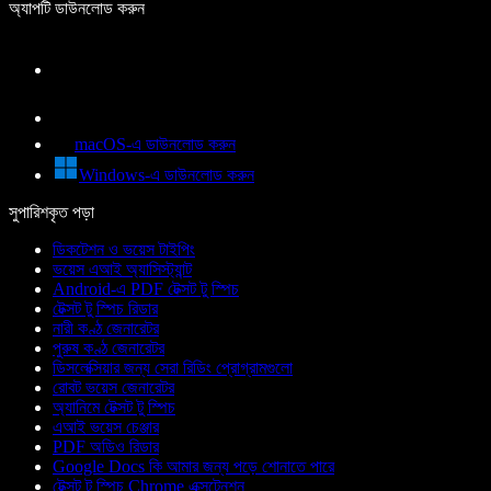
অ্যাপটি ডাউনলোড করুন
macOS-এ ডাউনলোড করুন
Windows-এ ডাউনলোড করুন
সুপারিশকৃত পড়া
ডিকটেশন ও ভয়েস টাইপিং
ভয়েস এআই অ্যাসিস্ট্যান্ট
Android-এ PDF টেক্সট টু স্পিচ
টেক্সট টু স্পিচ রিডার
নারী কণ্ঠ জেনারেটর
পুরুষ কণ্ঠ জেনারেটর
ডিসলেক্সিয়ার জন্য সেরা রিডিং প্রোগ্রামগুলো
রোবট ভয়েস জেনারেটর
অ্যানিমে টেক্সট টু স্পিচ
এআই ভয়েস চেঞ্জার
PDF অডিও রিডার
Google Docs কি আমার জন্য পড়ে শোনাতে পারে
টেক্সট টু স্পিচ Chrome এক্সটেনশন