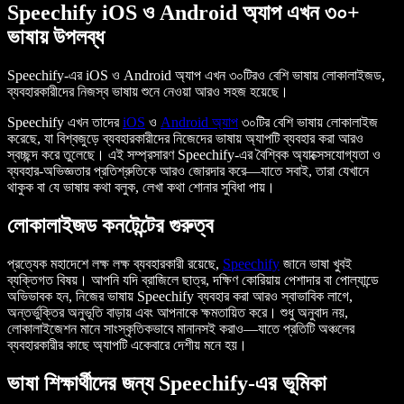
Speechify iOS ও Android অ্যাপ এখন ৩০+
ভাষায় উপলব্ধ
Speechify-এর iOS ও Android অ্যাপ এখন ৩০টিরও বেশি ভাষায় লোকালাইজড,
ব্যবহারকারীদের নিজস্ব ভাষায় শুনে নেওয়া আরও সহজ হয়েছে।
Speechify এখন তাদের
iOS
ও
Android অ্যাপ
৩০টির বেশি ভাষায় লোকালাইজ
করেছে, যা বিশ্বজুড়ে ব্যবহারকারীদের নিজেদের ভাষায় অ্যাপটি ব্যবহার করা আরও
স্বচ্ছন্দ করে তুলেছে। এই সম্প্রসারণ Speechify-এর বৈশ্বিক অ্যাক্সেসযোগ্যতা ও
ব্যবহার-অভিজ্ঞতার প্রতিশ্রুতিকে আরও জোরদার করে—যাতে সবাই, তারা যেখানে
থাকুক বা যে ভাষায় কথা বলুক, লেখা কথা শোনার সুবিধা পায়।
লোকালাইজড কনটেন্টের গুরুত্ব
প্রত্যেক মহাদেশে লক্ষ লক্ষ ব্যবহারকারী রয়েছে,
Speechify
জানে ভাষা খুবই
ব্যক্তিগত বিষয়। আপনি যদি ব্রাজিলে ছাত্র, দক্ষিণ কোরিয়ায় পেশাদার বা পোল্যান্ডে
অভিভাবক হন, নিজের ভাষায় Speechify ব্যবহার করা আরও স্বাভাবিক লাগে,
অন্তর্ভুক্তির অনুভূতি বাড়ায় এবং আপনাকে ক্ষমতায়িত করে। শুধু অনুবাদ নয়,
লোকালাইজেশন মানে সাংস্কৃতিকভাবে মানানসই করাও—যাতে প্রতিটি অঞ্চলের
ব্যবহারকারীর কাছে অ্যাপটি একেবারে দেশীয় মনে হয়।
ভাষা শিক্ষার্থীদের জন্য Speechify-এর ভূমিকা