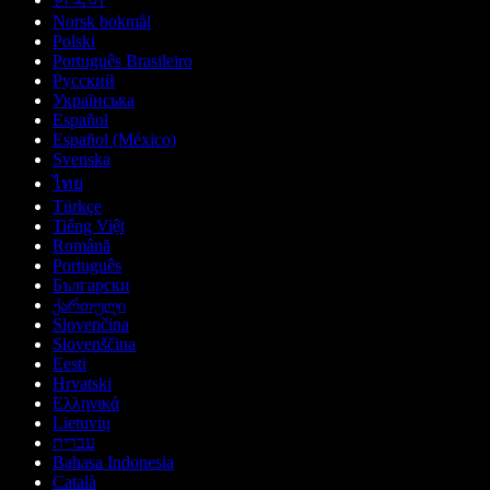
Norsk bokmål
Polski
Português Brasileiro
Русский
Українська
Español
Español (México)
Svenska
ไทย
Türkçe
Tiếng Việt
Română
Português
Български
ქართული
Slovenčina
Slovenščina
Eesti
Hrvatski
Ελληνικά
Lietuvių
עברית
Bahasa Indonesia
Català