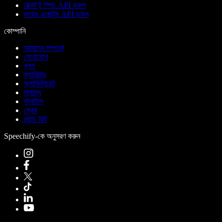
টেক্সট টু স্পিচ API ডকস
ভয়েস এজেন্টস API ডকস
কোম্পানি
আমাদের সম্পর্কে
যোগাযোগ
ব্লগ
ক্যারিয়ার
অ্যাফিলিয়েট
সাহায্য
স্ট্যাটাস
প্রেস
ব্র্যান্ড কিট
Speechify-কে অনুসরণ করুন