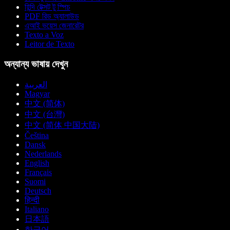
হিন্দি টেক্সট টু স্পিচ
PDF রিড অ্যালাউড
এআই ভয়েস জেনারেটর
Texto a Voz
Leitor de Texto
অন্যান্য ভাষায় দেখুন
العربية
Magyar
中文 (简体)
中文 (台灣)
中文 (简体 中国大陆)
Čeština
Dansk
Nederlands
English
Français
Suomi
Deutsch
हिन्दी
Italiano
日本語
한국어