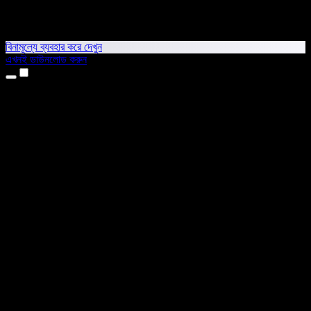
বিনামূল্যে ব্যবহার করে দেখুন
এখনই ডাউনলোড করুন
প্রোডাক্ট
টেক্সট টু স্পিচ
আইফোন ও আইপ্যাড অ্যাপ
অ্যান্ড্রয়েড অ্যাপ
ক্রোম এক্সটেনশন
এজ এক্সটেনশন
ওয়েব অ্যাপ
ম্যাক অ্যাপ
উইন্ডোজ অ্যাপ