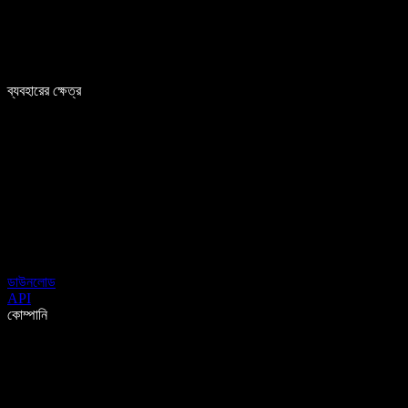
ব্যবহারের ক্ষেত্র
ডাউনলোড
API
কোম্পানি