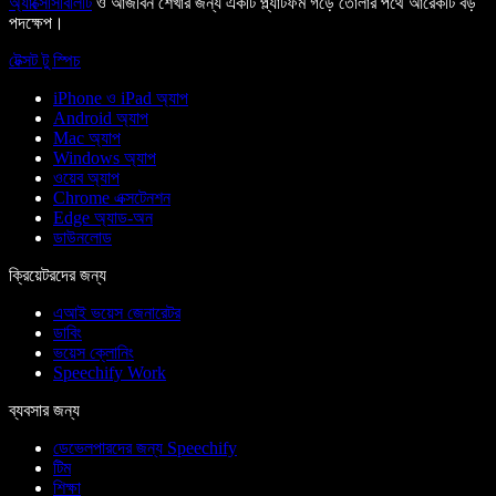
অ্যাক্সেসিবিলিটি
ও আজীবন শেখার জন্য একটি প্ল্যাটফর্ম গড়ে তোলার পথে আরেকটি বড়
পদক্ষেপ।
টেক্সট টু স্পিচ
iPhone ও iPad অ্যাপ
Android অ্যাপ
Mac অ্যাপ
Windows অ্যাপ
ওয়েব অ্যাপ
Chrome এক্সটেনশন
Edge অ্যাড-অন
ডাউনলোড
ক্রিয়েটরদের জন্য
এআই ভয়েস জেনারেটর
ডাবিং
ভয়েস ক্লোনিং
Speechify Work
ব্যবসার জন্য
ডেভেলপারদের জন্য Speechify
টিম
শিক্ষা