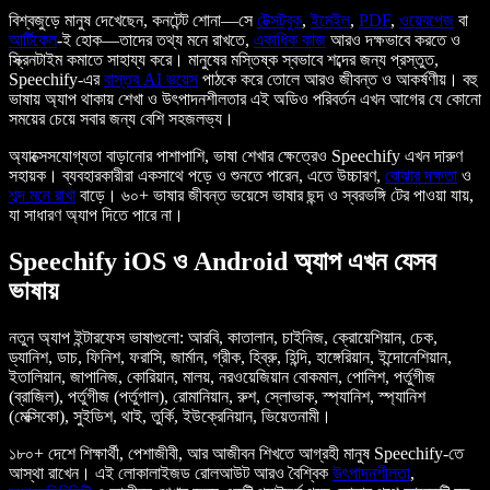
বিশ্বজুড়ে মানুষ দেখেছেন, কনটেন্ট শোনা—সে
টেক্সটবুক
,
ইমেইল
,
PDF
,
ওয়েবপেজ
বা
আর্টিকেল
-ই হোক—তাদের তথ্য মনে রাখতে,
একাধিক কাজ
আরও দক্ষভাবে করতে ও
স্ক্রিনটাইম কমাতে সাহায্য করে। মানুষের মস্তিষ্ক স্বভাবে শব্দের জন্য প্রস্তুত,
Speechify-এর
বাস্তব AI ভয়েস
পাঠকে করে তোলে আরও জীবন্ত ও আকর্ষণীয়। বহু
ভাষায় অ্যাপ থাকায় শেখা ও উৎপাদনশীলতার এই অডিও পরিবর্তন এখন আগের যে কোনো
সময়ের চেয়ে সবার জন্য বেশি সহজলভ্য।
অ্যাক্সেসযোগ্যতা বাড়ানোর পাশাপাশি, ভাষা শেখার ক্ষেত্রেও Speechify এখন দারুণ
সহায়ক। ব্যবহারকারীরা একসাথে পড়ে ও শুনতে পারেন, এতে উচ্চারণ,
বোঝার দক্ষতা
ও
শব্দ মনে রাখা
বাড়ে। ৬০+ ভাষার জীবন্ত ভয়েসে ভাষার ছন্দ ও স্বরভঙ্গি টের পাওয়া যায়,
যা সাধারণ অ্যাপ দিতে পারে না।
Speechify iOS ও Android অ্যাপ এখন যেসব
ভাষায়
নতুন অ্যাপ ইন্টারফেস ভাষাগুলো: আরবি, কাতালান, চাইনিজ, ক্রোয়েশিয়ান, চেক,
ড্যানিশ, ডাচ, ফিনিশ, ফরাসি, জার্মান, গ্রীক, হিব্রু, হিন্দি, হাঙ্গেরিয়ান, ইন্দোনেশিয়ান,
ইতালিয়ান, জাপানিজ, কোরিয়ান, মালয়, নরওয়েজিয়ান বোকমাল, পোলিশ, পর্তুগীজ
(ব্রাজিল), পর্তুগীজ (পর্তুগাল), রোমানিয়ান, রুশ, স্লোভাক, স্প্যানিশ, স্প্যানিশ
(মেক্সিকো), সুইডিশ, থাই, তুর্কি, ইউক্রেনিয়ান, ভিয়েতনামী।
১৮০+ দেশে শিক্ষার্থী, পেশাজীবী, আর আজীবন শিখতে আগ্রহী মানুষ Speechify-তে
আস্থা রাখেন। এই লোকালাইজড রোলআউট আরও বৈশ্বিক
উৎপাদনশীলতা
,