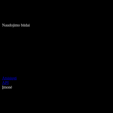
Naudojimo būdai
Atsisiųsti
API
Įmonė