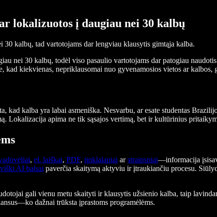
r lokalizuotos į daugiau nei 30 kalbų
 30 kalbų, tad vartotojams dar lengviau klausytis gimtąja kalba.
iau nei 30 kalbų, todėl viso pasaulio vartotojams dar patogiau naudoti
iame, kad kiekvienas, nepriklausomai nuo gyvenamosios vietos ar kalbos,
a, kad kalba yra labai asmeniška. Nesvarbu, ar esate studentas Brazilijo
imą. Lokalizacija apima ne tik sąsajos vertimą, bet ir kultūrinius prita
ems
vadovėliai
,
el. laiškai
,
PDF
,
tinklalapiai
ar
straipsniai
—informacija įsisa
oviški AI balsai
paverčia skaitymą aktyviu ir įtraukiančiu procesu. Siūly
ojai gali vienu metu skaityti ir klausytis užsienio kalba, taip lavind
 niuansus—ko dažnai trūksta įprastoms programėlėms.