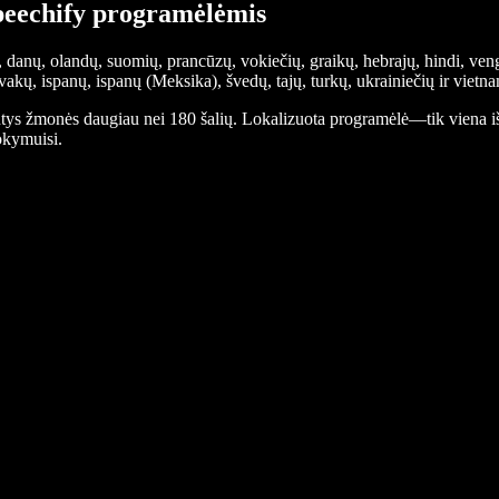
peechify programėlėmis
, danų, olandų, suomių, prancūzų, vokiečių, graikų, hebrajų, hindi, veng
ovakų, ispanų, ispanų (Meksika), švedų, tajų, turkų, ukrainiečių ir vietn
ntys žmonės daugiau nei 180 šalių. Lokalizuota programėlė—tik viena iš 
okymuisi.