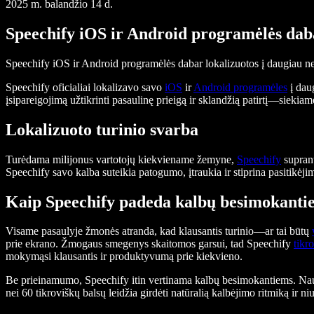
2025 m. balandžio 14 d.
Speechify iOS ir Android programėlės daba
Speechify iOS ir Android programėlės dabar lokalizuotos į daugiau nei
Speechify oficialiai lokalizavo savo
iOS
ir
Android programėles
į daug
įsipareigojimą užtikrinti pasaulinę prieigą ir sklandžią patirtį—siek
Lokalizuoto turinio svarba
Turėdama milijonus vartotojų kiekviename žemyne,
Speechify
suprant
Speechify savo kalba suteikia patogumo, įtraukia ir stiprina pasitikėj
Kaip Speechify padeda kalbų besimokanti
Visame pasaulyje žmonės atranda, kad klausantis turinio—ar tai būtų
prie ekrano. Žmogaus smegenys skaitomos garsui, tad Speechify
tikr
mokymąsi klausantis ir produktyvumą prie kiekvieno.
Be prieinamumo, Speechify itin vertinama kalbų besimokantiems. Naudot
nei 60 tikroviškų balsų leidžia girdėti natūralią kalbėjimo ritmiką ir