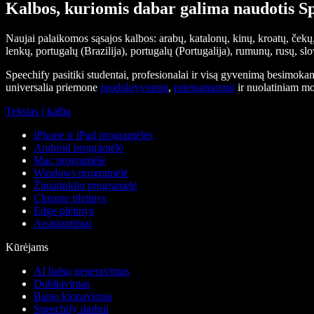
Kalbos, kuriomis dabar galima naudotis S
Naujai palaikomos sąsajos kalbos: arabų, katalonų, kinų, kroatų, čekų
lenkų, portugalų (Brazilija), portugalų (Portugalija), rumunų, rusų, sl
Speechify pasitiki studentai, profesionalai ir visą gyvenimą besimoka
universalia priemone
produktyvumui
,
prieinamumui
ir nuolatiniam m
Tekstas į kalbą
iPhone ir iPad programėlės
Android programėlė
Mac programėlė
Windows programėlė
Žiniatinklio programėlė
Chrome plėtinys
Edge plėtinys
Atsisiuntimai
Kūrėjams
AI balsų generavimas
Dubliavimas
Balso klonavimas
Speechify darbui