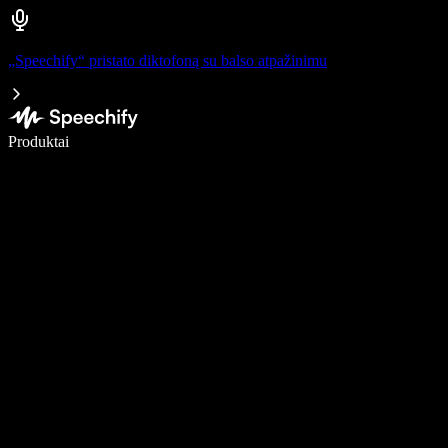
„Speechify“ pristato diktofoną su balso atpažinimu
Rašykite 5× greičiau naudodami diktavimą balsu
Produktai
Sužinokite daugiau