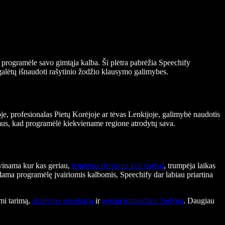
s programėle savo gimtąja kalba. Ši plėtra pabrėžia Speechify
 galėtų išnaudoti rašytinio žodžio klausymo galimybes.
je, profesionalas Pietų Korėjoje ar tėvas Lenkijoje, galimybė naudotis
ikymus, kad programėlė kiekviename regione atrodytų sava.
vinama kur kas geriau,
lengviau derinami keli darbai
, trumpėja laikas
dama programėlę įvairiomis kalbomis, Speechify dar labiau priartina
ami tarimą,
skaitymo suvokimą
ir
geriau įsimindami žodyną
. Daugiau