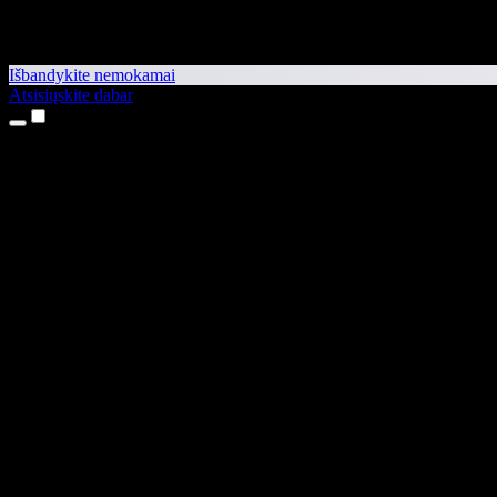
Išbandykite nemokamai
Atsisiųskite dabar
Produktai
Teksto skaitymas balsu
iPhone ir iPad programėlės
Android programėlė
Chrome plėtinys
Edge plėtinys
Interneto programėlė
Mac programėlė
Windows programėlė