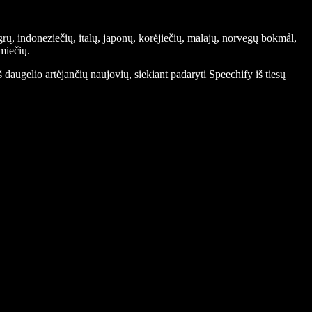
rų, indoneziečių, italų, japonų, korėjiečių, malajų, norvegų bokmål,
amiečių.
daugelio artėjančių naujovių, siekiant padaryti Speechify iš tiesų