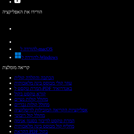
הורידו את האפליקציה
להורדה ל-macOS
להורדה ל-Windows
קריאה מומלצת
הכתבה והקלדה קולית
עוזר קולי מבוסס בינה מלאכותית
המרת טקסט ל-PDF באנדרואיד
קורא טקסט בקול
מחולל קולות נשיים
מחולל קולות גבריים
אפליקציות הקריאה המובילות לדיסלקציה
מחולל קול רובוטי
המרת טקסט לדיבור בסגנון אנימה
מחליף קול מבוסס בינה מלאכותית
הקראת PDF בקול