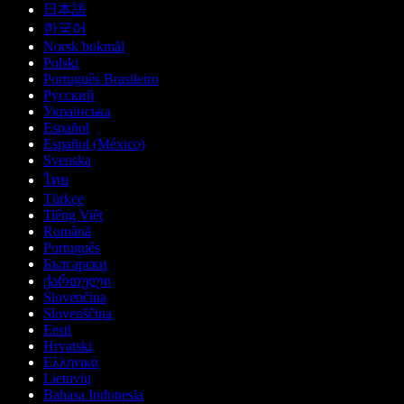
日本語
한국어
Norsk bokmål
Polski
Português Brasileiro
Русский
Українська
Español
Español (México)
Svenska
ไทย
Türkçe
Tiếng Việt
Română
Português
Български
ქართული
Slovenčina
Slovenščina
Eesti
Hrvatski
Ελληνικά
Lietuvių
Bahasa Indonesia