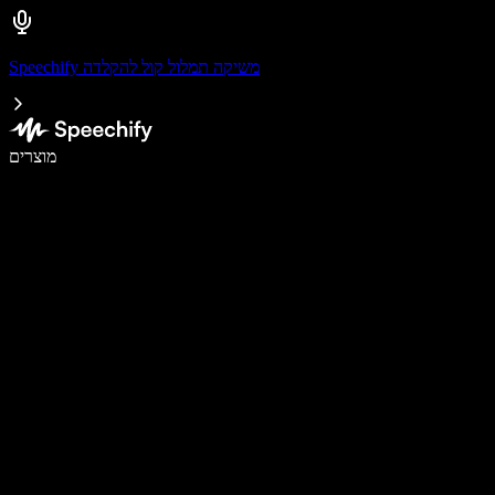
Speechify משיקה תמלול קול להקלדה
לכתוב פי 5 מהר יותר עם הכתבה קולית
מוצרים
למידע נוסף