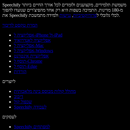
Speechify משמשת תלמידים, מקצוענים ולומדים לכל אורך החיים ביותר
מ-180 מדינות. התמיכה בשפות היא רק אחד מהפיצ'רים שנועדו להפוך
ולמידה מתמשכת.
את Speechify לכלי גלובלי ל
פרודוקטיביות
,
נגישות
המרת טקסט לדיבור
אפליקציה ל-iPhone ול-iPad
אפליקציה לאנדרואיד
אפליקציה ל-Mac
אפליקציה ל-Windows
אפליקציית אינטרנט
תוסף ל-Chrome
תוסף ל-Edge
הורדות
ליוצרים
מחולל קולות מבוסס בינה מלאכותית
דיבוב
שכפול קול
Speechify לעבודה
לעסקים
Speechify למפתחים