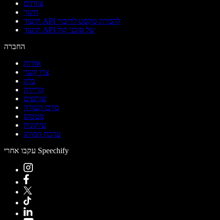
צוותים
חינוך
תיעוד API להמרת טקסט לדיבור
תיעוד API של סוכני קול
החברה
אודות
צרו קשר
בלוג
קריירה
שותפים
מרכז העזרה
סטטוס
עיתונות
ערכת המותג
עקבו אחרי Speechify