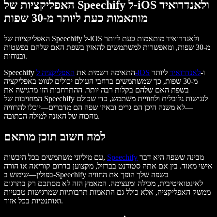
האפליקציות של Speechify ל-iOS ולאנדרואיד
מותאמות כעת ליותר מ-30 שפות
האפליקציות של Speechify ל-iOS ולאנדרואיד מותאמות כעת ליותר
מ-30 שפות, ומאפשרות למשתמשים להאזין בשפת האם שלהם בפשטות
ובנוחות.
ו-
לאנדרואיד
ליותר
האפליקציה ל-iOS
Speechify התאימה רשמית את
מ-30 שפות, כך שמשתמשים ברחבי העולם יכולים לנווט באפליקציה
בשפת האם שלהם בקלות רבה יותר. ההתרחבות הזו מדגישה את
המחויבות של Speechify לנגישות גלובלית ולחוויית משתמש, כדי שכולם
—לא משנה היכן הם גרים ובאיזו שפה הם מדברים—יוכלו להרוויח
מהכוח של האזנה למילה הכתובה.
למה חשוב תוכן מותאם
מבינה ששפה היא דבר
Speechify
עם מיליוני משתמשים בכל היבשות,
אישי מאוד. בין אם אתה סטודנט בברזיל, מקצוען בדרום קוריאה או הורה
בפולין—שימוש ב-Speechify בשפה שלך הופך את החוויה
לאינטואיטיבית, מכילה ומעצימה. המאמץ הזה לא מסתכם רק בתרגום
ממשק האפליקציה, אלא כולל גם התאמות תרבותיות שמרגישות טבעיות
ואותנטיות בכל אזור.