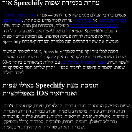
איך Speechify עוזרת בלמידת שפות
אנשים ברחבי העולם מגלים שהאזנה לתוכן—אם זה
ספרי לימוד
,
דוא"ל
,
עמודי אינטרנט
, או
מאמרים
—עוזרת לזכור מידע טוב יותר,
,
קובצי PDF
לבצע כמה משימות במקביל
ביעילות, ולהפחית זמן מסך. המוח שלנו
מותאם לשמיעה, וקולות ה-AI המציאותיים של Speechify הופכים
קריאה פסיבית לחוויה פעילה וסוחפת. עם תמיכה בריבוי שפות,
Speechify מנגישה את שינוי ההרגלים הזה בלמידה ובפרודוקטיביות.
מעבר לשיפור הנגישות, Speechify הפכה לכלי עזר יקר ערך ללומדי
שפות. משתמשים יכולים לקרוא ולהאזין לטקסטים בשפה זרה בו-זמנית,
לשפר הגייה,
הבנה
ו
שימור אוצר מילים
. עם קולות מציאותיים ביותר מ-60
שפות, הלומדים נחשפים לדיבור טבעי—יתרון שלרוב חסר באפליקציות
לימוד רגילות.
באילו שפות Speechify תומכת כעת
באפליקציות iOS ואנדרואיד
שפות הממשק הנתמכות כעת: ערבית, קטלאנית, סינית, קרואטית, צ'כית,
דנית, הולנדית, פינית, צרפתית, גרמנית, יוונית, עברית, הינדית, הונגרית,
אינדונזית, איטלקית, יפנית, קוריאנית, מלאית, נורווגית, פולנית, פורטוגזית
(ברזיל/פורטוגל), רומנית, רוסית, סלובקית, ספרדית (כולל מקסיקו),
שבדית, תאית, טורקית, אוקראינית, וייטנאמית.