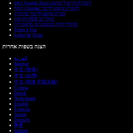
האם Google Docs יכול להקריא לי טקסט?
תוסף Chrome להמרת טקסט לדיבור
המרת טקסט לדיבור בהינדית
הקראת PDF בקול רם
מחולל קולות מבוסס בינה מלאכותית
Texto a Voz
Leitor de Texto
הצגה בשפות אחרות
العربية
Magyar
中文 (简体)
中文 (台灣)
中文 (简体 中国大陆)
Čeština
Dansk
Nederlands
English
Français
Suomi
Deutsch
हिन्दी
Italiano