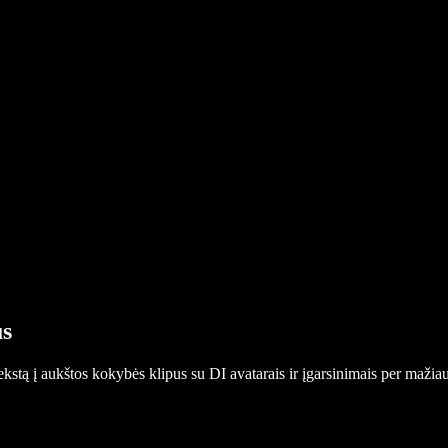
us
tekstą į aukštos kokybės klipus su DI avatarais ir įgarsinimais per mažia