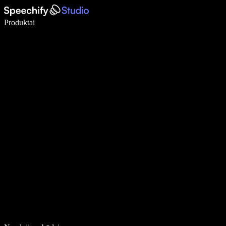
Rašykite 5× greičiau naudodami diktavimą balsu
Produktai
Sužinokite daugiau