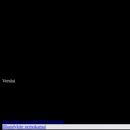
Verslui
Susisiekti su pardavimų komanda
Išbandykite nemokamai