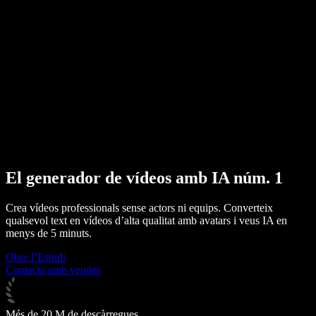
Premsa
Llegeix-m'ho
Lector de text a veu
Empresa
Contacta amb vendes
Speechify per a empreses i educació
Speechify per a Access to Work
Speechify per a DSA
Agents de veu SIMBA
Speechify per a desenvolupadors
El generador de vídeos amb IA núm. 1
Crea vídeos professionals sense actors ni equips. Converteix
qualsevol text en vídeos d’alta qualitat amb avatars i veus IA en
menys de 5 minuts.
Obre l’Estudi
Contacta amb vendes
Més de 20 M de descàrregues