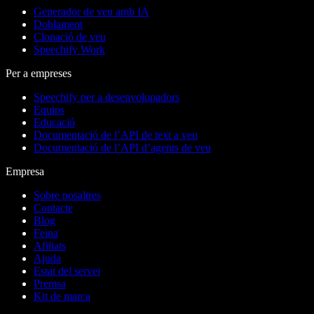
Generador de veu amb IA
Doblament
Clonació de veu
Speechify Work
Per a empreses
Speechify per a desenvolupadors
Equips
Educació
Documentació de l’API de text a veu
Documentació de l’API d’agents de veu
Empresa
Sobre nosaltres
Contacte
Blog
Feina
Afiliats
Ajuda
Estat del servei
Premsa
Kit de marca