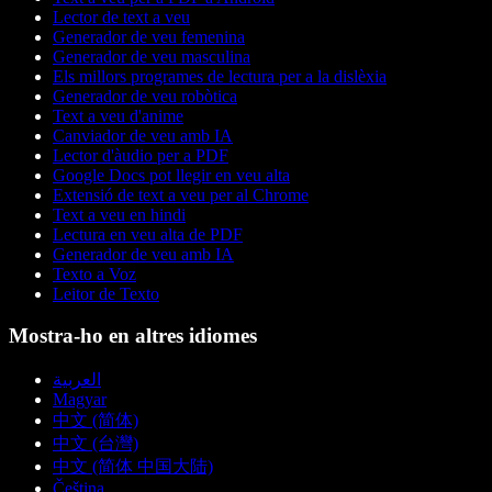
Lector de text a veu
Generador de veu femenina
Generador de veu masculina
Els millors programes de lectura per a la dislèxia
Generador de veu robòtica
Text a veu d'anime
Canviador de veu amb IA
Lector d'àudio per a PDF
Google Docs pot llegir en veu alta
Extensió de text a veu per al Chrome
Text a veu en hindi
Lectura en veu alta de PDF
Generador de veu amb IA
Texto a Voz
Leitor de Texto
Mostra-ho en altres idiomes
العربية
Magyar
中文 (简体)
中文 (台灣)
中文 (简体 中国大陆)
Čeština