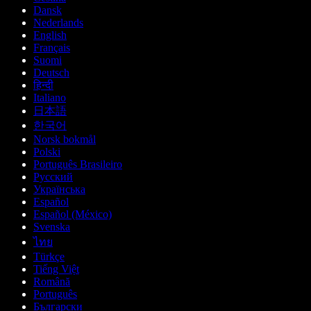
Dansk
Nederlands
English
Français
Suomi
Deutsch
हिन्दी
Italiano
日本語
한국어
Norsk bokmål
Polski
Português Brasileiro
Русский
Українська
Español
Español (México)
Svenska
ไทย
Türkçe
Tiếng Việt
Română
Português
Български