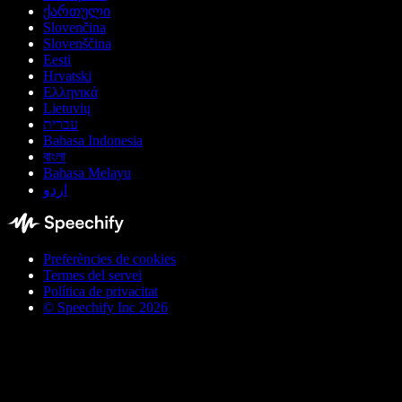
ქართული
Slovenčina
Slovenščina
Eesti
Hrvatski
Ελληνικά
Lietuvių
עברית
Bahasa Indonesia
বাংলা
Bahasa Melayu
اردو
Preferències de cookies
Termes del servei
Política de privacitat
© Speechify Inc 2026