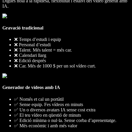
Digues hola a la rapidesa, flexibilitat i estalvi del vídeo generat amb
IA.
Gravació tradicional
❌ Temps d’estudi i equip
❌ Personal d’estudi
❌ Talent. Més talent = més car.
❌ Calendari llarg
❌ Edició després
❌ Car. Més de 1000 $ per un sol vídeo curt.
Generador de vídeos amb IA
✅ Només et cal un portàtil
✅ Sense equip. Fes vídeos en minuts
✅ Un o diversos avatars IA sense cost extra
✅ El teu vídeo en qüestió de minuts
✅ Edició mínima o nul·la. Sense corba d’aprenentatge.
✅ Més econòmic i amb més valor