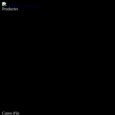
Escriu 5× més ràpid amb la veu
Productes
Més informació
Casos d'ús