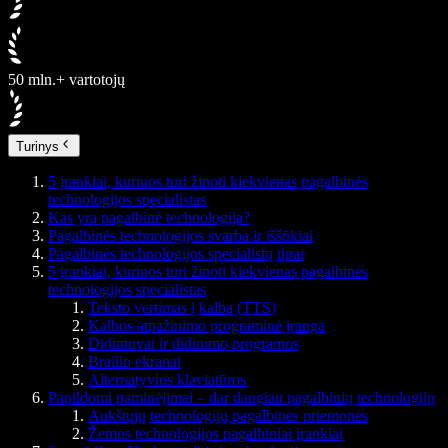
50 mln.+ vartotojų
Turinys
5 įrankiai, kuriuos turi žinoti kiekvienas pagalbinės
technologijos specialistas
Kas yra pagalbinė technologija?
Pagalbinės technologijos svarba ir iššūkiai
Pagalbinės technologijos specialistų tipai
5 įrankiai, kuriuos turi žinoti kiekvienas pagalbinės
technologijos specialistas
Teksto vertimas į kalbą (TTS)
Kalbos atpažinimo programinė įranga
Didintuvai ir didinimo programos
Brailio ekranai
Alternatyvios klaviatūros
Papildomi paminėjimai – dar daugiau pagalbinių technologijų
Aukštųjų technologijų pagalbinės priemonės
Žemos technologijos pagalbiniai įrankiai