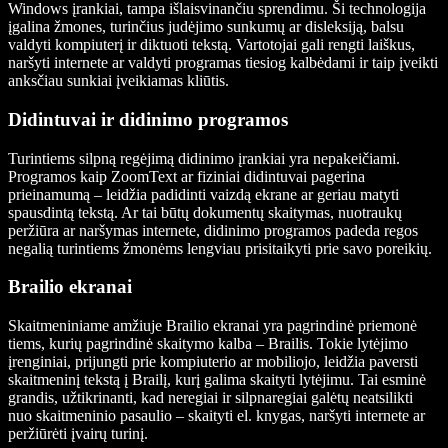
Windows įrankiai, tampa išlaisvinančiu sprendimu. Ši technologija
įgalina žmones, turinčius judėjimo sunkumų ar disleksiją, balsu
valdyti kompiuterį ir diktuoti tekstą. Vartotojai gali rengti laiškus,
naršyti internete ar valdyti programas tiesiog kalbėdami ir taip įveikti
anksčiau sunkiai įveikiamas kliūtis.
Didintuvai ir didinimo programos
Turintiems silpną regėjimą didinimo įrankiai yra nepakeičiami.
Programos kaip ZoomText ar fiziniai didintuvai pagerina
prieinamumą – leidžia padidinti vaizdą ekrane ar geriau matyti
spausdintą tekstą. Ar tai būtų dokumentų skaitymas, nuotraukų
peržiūra ar naršymas internete, didinimo programos padeda regos
negalią turintiems žmonėms lengviau prisitaikyti prie savo poreikių.
Brailio ekranai
Skaitmeniniame amžiuje Brailio ekranai yra pagrindinė priemonė
tiems, kurių pagrindinė skaitymo kalba – Brailis. Tokie lytėjimo
įrenginiai, prijungti prie kompiuterio ar mobiliojo, leidžia paversti
skaitmeninį tekstą į Brailį, kurį galima skaityti lytėjimu. Tai esminė
grandis, užtikrinanti, kad neregiai ir silpnaregiai galėtų neatsilikti
nuo skaitmeninio pasaulio – skaityti el. knygas, naršyti internete ar
peržiūrėti įvairų turinį.