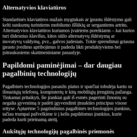
Alternatyvios klaviatūros
Standartinės klaviatūros mažais mygtukais ar įprastu išdėstymu gali
kelti sunkumų turintiems mobilumo iššūkių ar sergantiems artritu.
Alternatyvios klaviatūros kuriamos įvairiems poreikiams – kai kurios
turi didesnius klavišus, kitos siūlo alternatyvų išdėstymą ar
inovatyvų valdymą, pvz., galvos judesiais. Tokie sprendimai griauna
įprasto įvedimo apribojimus ir padeda likti produktyviems bei
įsitraukusiems skaitmeniniame pasaulyje.
Papildomi paminėjimai – dar daugiau
pagalbinių technologijų
Pagalbinės technologijos pasaulis platus ir sparčiai tobulėja kartu su
išmaniųjų telefonų, kompiuterių ir kitų mobiliųjų įrenginių pažanga.
Tinkamai pritaikyti, šie įrankiai gali iš esmės pagerinti žmonių su
negalia gyvenimą ir padėti įgyvendinti įtraukties principus visose
srityse. Aptarėme 5 pagrindinius pagalbinės technologijos įrankius,
tačiau trumpai pažvelkime ir į kelis papildomus įrankius, kurie
padeda kurti prieinamą ateitį.
Aukštųjų technologijų pagalbinės priemonės