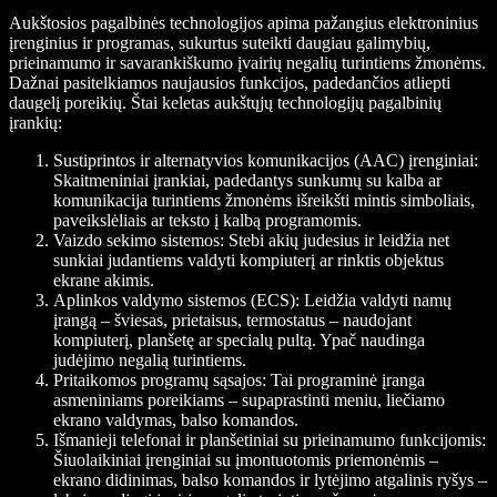
Aukštosios pagalbinės technologijos apima pažangius elektroninius
įrenginius ir programas, sukurtus suteikti daugiau galimybių,
prieinamumo ir savarankiškumo įvairių negalių turintiems žmonėms.
Dažnai pasitelkiamos naujausios funkcijos, padedančios atliepti
daugelį poreikių. Štai keletas aukštųjų technologijų pagalbinių
įrankių:
Sustiprintos ir alternatyvios komunikacijos (AAC) įrenginiai:
Skaitmeniniai įrankiai, padedantys sunkumų su kalba ar
komunikacija turintiems žmonėms išreikšti mintis simboliais,
paveikslėliais ar teksto į kalbą programomis.
Vaizdo sekimo sistemos: Stebi akių judesius ir leidžia net
sunkiai judantiems valdyti kompiuterį ar rinktis objektus
ekrane akimis.
Aplinkos valdymo sistemos (ECS): Leidžia valdyti namų
įrangą – šviesas, prietaisus, termostatus – naudojant
kompiuterį, planšetę ar specialų pultą. Ypač naudinga
judėjimo negalią turintiems.
Pritaikomos programų sąsajos: Tai programinė įranga
asmeniniams poreikiams – supaprastinti meniu, liečiamo
ekrano valdymas, balso komandos.
Išmanieji telefonai ir planšetiniai su prieinamumo funkcijomis:
Šiuolaikiniai įrenginiai su įmontuotomis priemonėmis –
ekrano didinimas, balso komandos ir lytėjimo atgalinis ryšys –