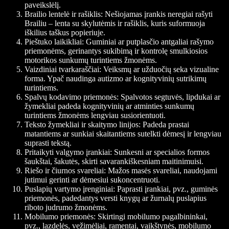
paveikslėlį.
Brailio lentelė ir rašiklis: Nešiojamas įrankis neregiai rašyti
Brailiu – lenta su skylutėmis ir rašiklis, kuris suformuoja
iškilius taškus popieriuje.
Pieštuko laikikliai: Guminiai ar putplasčio antgaliai rašymo
priemonėms, gerinantys sukibimą ir kontrolę smulkiosios
motorikos sunkumų turintiems žmonėms.
Vaizdiniai tvarkaraščiai: Veiksmų ar užduočių seka vizualine
forma. Ypač naudinga autizmo ar kognityvinių sutrikimų
turintiems.
Spalvų kodavimo priemonės: Spalvotos segtuvės, lipdukai ar
žymekliai padeda kognityvinių ar atminties sunkumų
turintiems žmonėms lengviau susiorientuoti.
Teksto žymekliai ir skaitymo linijos: Padeda prastai
matantiems ar sunkiai skaitantiems sutelkti dėmesį ir lengviau
suprasti tekstą.
Pritaikyti valgymo įrankiai: Sunkesni ar specialios formos
šaukštai, šakutės, skirti savarankiškesniam maitinimuisi.
Riešo ir čiurnos svareliai: Mažos masės svareliai, naudojami
jutimui gerinti ar dėmesiui sukoncentruoti.
Puslapių vartymo įrenginiai: Paprasti įrankiai, pvz., guminės
priemonės, padedantys versti knygų ar žurnalų puslapius
riboto judrumo žmonėms.
Mobilumo priemonės: Skirtingi mobilumo pagalbininkai,
pvz., lazdelės, vežimėliai, ramentai, vaikštynės, mobilumo