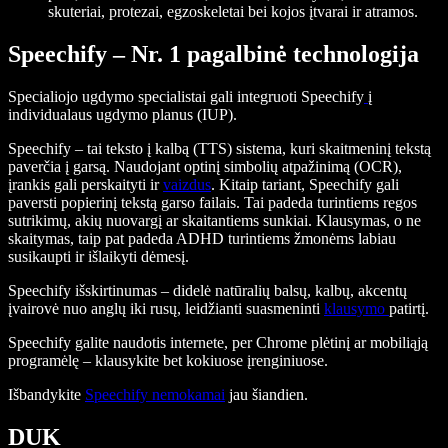
skuteriai, protezai, egzoskeletai bei kojos įtvarai ir atramos.
Speechify – Nr. 1 pagalbinė technologija
Specialiojo ugdymo specialistai gali integruoti Speechify
į
individualaus ugdymo planus (IUP).
Speechify – tai teksto į kalbą (TTS) sistema, kuri skaitmeninį tekstą
paverčia į garsą. Naudojant optinį simbolių atpažinimą (OCR),
įrankis gali perskaityti ir
vaizdus
. Kitaip tariant, Speechify gali
paversti popierinį tekstą garso failais. Tai padeda turintiems regos
sutrikimų, akių nuovargį ar skaitantiems sunkiai. Klausymas, o ne
skaitymas, taip pat padeda ADHD turintiems žmonėms labiau
susikaupti ir išlaikyti dėmesį.
Speechify išskirtinumas – didelė natūralių balsų, kalbų, akcentų
įvairovė nuo anglų iki rusų, leidžianti suasmeninti
klausymo
patirtį.
Speechify galite naudotis internete, per Chrome plėtinį ar mobiliąją
programėlę – klausykite bet kokiuose įrenginiuose.
Išbandykite
Speechify nemokamai
jau šiandien.
DUK