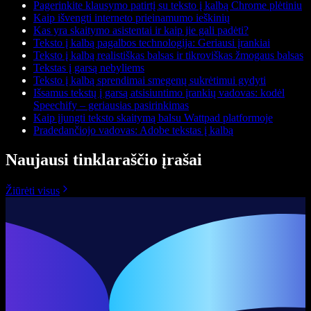
Pagerinkite klausymo patirtį su teksto į kalbą Chrome plėtiniu
Kaip išvengti interneto prieinamumo ieškinių
Kas yra skaitymo asistentai ir kaip jie gali padėti?
Teksto į kalbą pagalbos technologija: Geriausi įrankiai
Teksto į kalbą realistiškas balsas ir tikroviškas žmogaus balsas
Tekstas į garsą nebyliems
Teksto į kalbą sprendimai smegenų sukrėtimui gydyti
Išsamus tekstų į garsą atsisiuntimo įrankių vadovas: kodėl
Speechify – geriausias pasirinkimas
Kaip įjungti teksto skaitymą balsu Wattpad platformoje
Pradedančiojo vadovas: Adobe tekstas į kalbą
Naujausi tinklaraščio įrašai
Žiūrėti visus