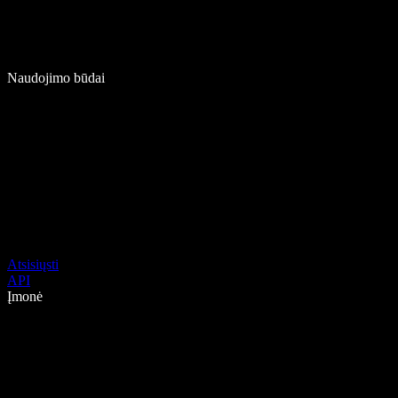
Naudojimo būdai
Atsisiųsti
API
Įmonė