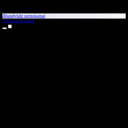
Išbandykite nemokamai
Atsisiųskite dabar
Produktai
Teksto skaitymas balsu
iPhone ir iPad programėlės
Android programėlė
Chrome plėtinys
Edge plėtinys
Interneto programėlė
Mac programėlė
Windows programėlė