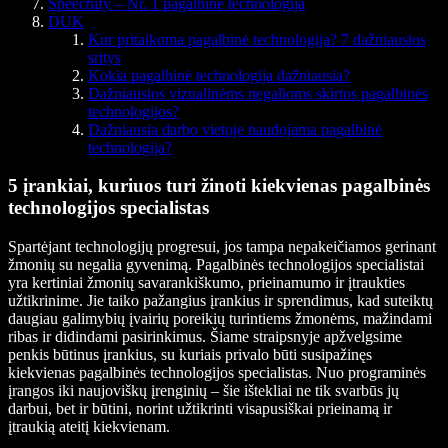
Speechify – Nr. 1 pagalbinė technologija
DUK
Kur pritaikoma pagalbinė technologija? 7 dažniausios
sritys
Kokia pagalbinė technologija dažniausia?
Dažniausios vizualinėms negalioms skirtos pagalbinės
technologijos?
Dažniausia darbo vietoje naudojama pagalbinė
technologija?
5 įrankiai, kuriuos turi žinoti kiekvienas pagalbinės
technologijos specialistas
Spartėjant technologijų progresui, jos tampa nepakeičiamos gerinant
žmonių su negalia gyvenimą. Pagalbinės technologijos specialistai
yra kertiniai žmonių savarankiškumo, prieinamumo ir įtraukties
užtikrinime. Jie taiko pažangius įrankius ir sprendimus, kad suteiktų
daugiau galimybių įvairių poreikių turintiems žmonėms, mažindami
ribas ir didindami pasirinkimus. Šiame straipsnyje apžvelgsime
penkis būtinus įrankius, su kuriais privalo būti susipažinęs
kiekvienas pagalbinės technologijos specialistas. Nuo programinės
įrangos iki naujoviškų įrenginių – šie ištekliai ne tik svarbūs jų
darbui, bet ir būtini, norint užtikrinti visapusiškai prieinamą ir
įtraukią ateitį kiekvienam.