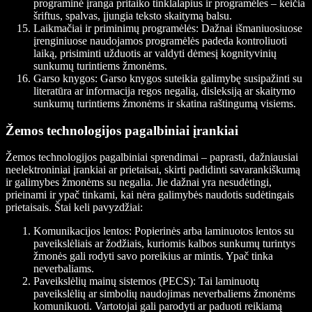
programinė įranga pritaiko tinklalapius ir programėles – keičia
šriftus, spalvas, įjungia teksto skaitymą balsu.
Laikmačiai ir priminimų programėlės: Dažnai išmaniuosiuose
įrenginiuose naudojamos programėlės padeda kontroliuoti
laiką, prisiminti užduotis ar valdyti dėmesį kognityvinių
sunkumų turintiems žmonėms.
Garso knygos: Garso knygos suteikia galimybę susipažinti su
literatūra ar informacija regos negalią, disleksiją ar skaitymo
sunkumų turintiems žmonėms ir skatina raštingumą visiems.
Žemos technologijos pagalbiniai įrankiai
Žemos technologijos pagalbiniai sprendimai – paprasti, dažniausiai
neelektroniniai įrankiai ar prietaisai, skirti padidinti savarankiškumą
ir galimybes žmonėms su negalia. Jie dažnai yra nesudėtingi,
prieinami ir ypač tinkami, kai nėra galimybės naudotis sudėtingais
prietaisais. Štai keli pavyzdžiai:
Komunikacijos lentos: Popierinės arba laminuotos lentos su
paveikslėliais ar žodžiais, kuriomis kalbos sunkumų turintys
žmonės gali rodyti savo poreikius ar mintis. Ypač tinka
neverbaliams.
Paveikslėlių mainų sistemos (PECS): Tai laminuotų
paveikslėlių ar simbolių naudojimas neverbaliems žmonėms
komunikuoti. Vartotojai gali parodyti ar paduoti reikiamą