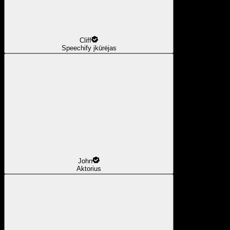
Cliff
Speechify įkūrėjas
John
Aktorius