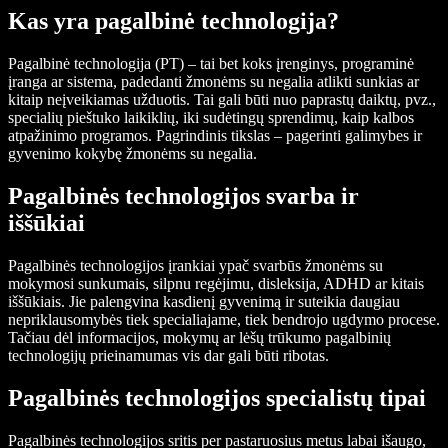
Kas yra pagalbinė technologija?
Pagalbinė technologija (PT) – tai bet koks įrenginys, programinė
įranga ar sistema, padedanti žmonėms su negalia atlikti sunkias ar
kitaip neįveikiamas užduotis. Tai gali būti nuo paprastų daiktų, pvz.,
specialių pieštuko laikiklių, iki sudėtingų sprendimų, kaip kalbos
atpažinimo programos. Pagrindinis tikslas – pagerinti galimybes ir
gyvenimo kokybę žmonėms su negalia.
Pagalbinės technologijos svarba ir
iššūkiai
Pagalbinės technologijos įrankiai ypač svarbūs žmonėms su
mokymosi sunkumais, silpnu regėjimu, disleksija, ADHD ar kitais
iššūkiais. Jie palengvina kasdienį gyvenimą ir suteikia daugiau
nepriklausomybės tiek specialiajame, tiek bendrojo ugdymo procese.
Tačiau dėl informacijos, mokymų ar lėšų trūkumo pagalbinių
technologijų prieinamumas vis dar gali būti ribotas.
Pagalbinės technologijos specialistų tipai
Pagalbinės technologijos sritis per pastaruosius metus labai išaugo,