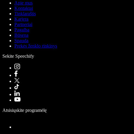
Apie mus
Kontaktai
Tinklaraštis
Karjera
Partneriai
Pagalba
Būsena
Spauda
Prekės ženklo rinkinys
Sekite Speechify
Atsisiųskite programėlę