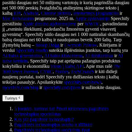
pasitiki daugiau nei 50 milijonų vartotojų ir kurią pagrindžia daugiau
nei 500 000 penkių žvaigždučių atsiliepimų skirtingose teksto į
kalbą
iOS
,
Android
,
Chrome plėtinio
,
internetinės programėlės
ir
Mac darbalaukio
programose. 2025 m.
Apple apdovanojo
Speechify
prestižiniu
Apple dizaino apdovanojimu
per
WWDC
, pavadindama
jį „esminiu ištekliumi, padedančiu žmonėms gyventi visavertį
gyvenimą“. Speechify siūlo daugiau nei 1 000 natūraliai skambančių
balsų daugiau nei 60 kalbų ir naudojamas beveik 200 šalių. Tarp
įžymybių balsų –
Snoop Dogg
ir
Gwyneth Paltrow
. Kūrėjams ir
verslui
Speechify Studio
suteikia išplėstinius įrankius, tarp kurių yra
AI balso generatorius
,
AI balso klonavimas
,
AI dubliavimas
ir
AI
balso keitiklis
. Speechify taip pat aprūpina pažangius produktus
kokybišku ir ekonomišku
teksto į kalbą API
. Apie mus rašė
The
Wall Street Journal
,
CNBC
,
Forbes
,
TechCrunch
ir kiti didieji
naujienų portalai, todėl Speechify yra didžiausias teksto į kalbą
teikėjas pasaulyje. Apsilankykite
speechify.com/news
,
speechify.com/blog
ir
speechify.com/press
ir sužinokite daugiau.
Turinys
5 įrankiai, kuriuos turi žinoti kiekvienas pagalbinės
technologijos specialistas
Kas yra pagalbinė technologija?
Pagalbinės technologijos svarba ir iššūkiai
Pagalbinės technologijos specialistų tipai