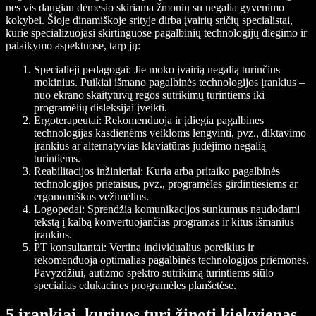
nes vis daugiau dėmesio skiriama žmonių su negalia gyvenimo
kokybei. Šioje dinamiškoje srityje dirba įvairių sričių specialistai,
kurie specializuojasi skirtinguose pagalbinių technologijų diegimo ir
palaikymo aspektuose, tarp jų:
Specialieji pedagogai: Jie moko įvairią negalią turinčius
mokinius. Puikiai išmano pagalbinės technologijos įrankius –
nuo ekrano skaitytuvų regos sutrikimų turintiems iki
programėlių disleksijai įveikti.
Ergoterapeutai: Rekomenduoja ir įdiegia pagalbines
technologijas kasdienėms veikloms lengvinti, pvz., diktavimo
įrankius ar alternatyvias klaviatūras judėjimo negalią
turintiems.
Reabilitacijos inžinieriai: Kuria arba pritaiko pagalbinės
technologijos prietaisus, pvz., programėles girdintiesiems ar
ergonomiškus vežimėlius.
Logopedai: Sprendžia komunikacijos sunkumus naudodami
tekstą į kalbą konvertuojančias programas ir kitus išmanius
įrankius.
PT konsultantai: Vertina individualius poreikius ir
rekomenduoja optimalias pagalbinės technologijos priemones.
Pavyzdžiui, autizmo spektro sutrikimą turintiems siūlo
specialias edukacines programėles planšetėse.
5 įrankiai, kuriuos turi žinoti kiekvienas