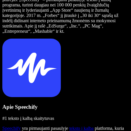
programa, turinti daugiau nei 100 000 penkių žvaigždučių
įvertinimų ir lyderiaujanti „App Store“ naujienų ir žurnalų
kategorijoje. 2017 m. „Forbes“ jį įtraukė į „30 iki 30“ sąrašą už
indėlį didinant interneto prieinamumą žmonėms su mokymosi
sutrikimais. Apie jį rašė „EdSurge“, „Inc.“, „PC Mag“,
„Entrepreneur“, „Mashable“ ir kt.
Apie Speechify
#1 teksto į kalbą skaitytuvas
Speechify
yra pirmaujanti pasaulyje
teksto į kalbą
platforma, kuria