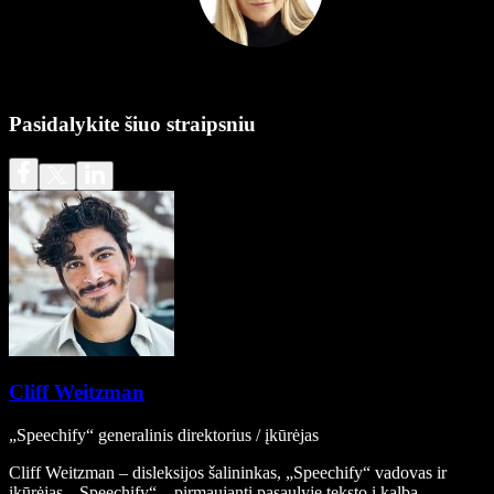
Pasidalykite šiuo straipsniu
Cliff Weitzman
„Speechify“ generalinis direktorius / įkūrėjas
Cliff Weitzman – disleksijos šalininkas, „Speechify“ vadovas ir
įkūrėjas. „Speechify“ – pirmaujanti pasaulyje teksto į kalbą