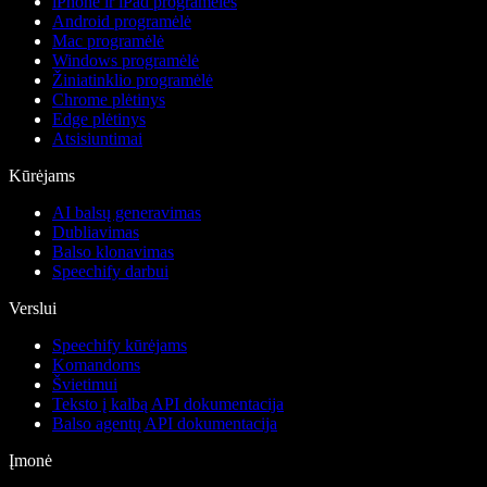
iPhone ir iPad programėlės
Android programėlė
Mac programėlė
Windows programėlė
Žiniatinklio programėlė
Chrome plėtinys
Edge plėtinys
Atsisiuntimai
Kūrėjams
AI balsų generavimas
Dubliavimas
Balso klonavimas
Speechify darbui
Verslui
Speechify kūrėjams
Komandoms
Švietimui
Teksto į kalbą API dokumentacija
Balso agentų API dokumentacija
Įmonė