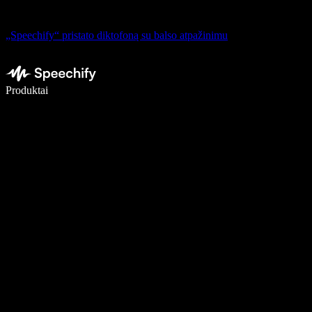
„Speechify“ pristato diktofoną su balso atpažinimu
Rašykite 5× greičiau naudodami diktavimą balsu
Produktai
Sužinokite daugiau