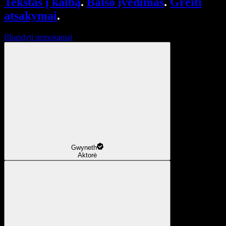
Tekstas į kalbą
.
Balso įvedimas
.
Greiti
atsakymai
.
Išbandyti nemokamai
Gwyneth
Aktorė