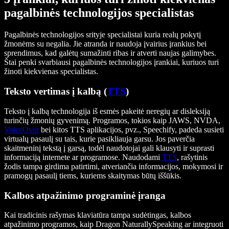
pagalbinės technologijos specialistas
Pagalbinės technologijos srityje specialistai kuria realų pokytį
žmonėms su negalia. Jie atranda ir naudoja įvairius įrankius bei
sprendimus, kad galėtų sumažinti ribas ir atverti naujas galimybes.
Štai penki svarbiausi pagalbinės technologijos įrankiai, kuriuos turi
žinoti kiekvienas specialistas.
Teksto vertimas į kalbą (
TTS
)
Teksto į kalbą technologija iš esmės pakeitė neregių ar disleksiją
turinčių žmonių gyvenimą. Programos, tokios kaip JAWS, NVDA,
VoiceOver
bei kitos TTS aplikacijos, pvz., Speechify, padeda susieti
virtualų pasaulį su tais, kurie pasikliauja garsu. Jos paverčia
skaitmeninį tekstą į garsą, todėl naudotojai gali klausyti ir suprasti
informaciją internete ar programose. Naudodami
TTS
, rašytinis
žodis tampa girdima patirtimi, atveriančia informacijos, mokymosi ir
pramogų pasaulį tiems, kuriems skaitymas būtų iššūkis.
Kalbos atpažinimo programinė įranga
Kai tradicinis rašymas klaviatūra tampa sudėtingas, kalbos
atpažinimo programos, kaip Dragon NaturallySpeaking ar integruoti