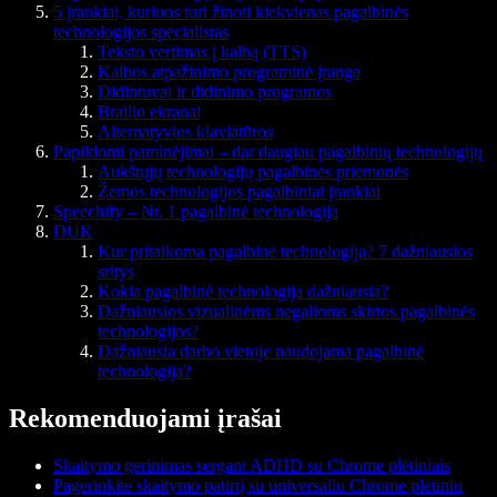
5 įrankiai, kuriuos turi žinoti kiekvienas pagalbinės
technologijos specialistas
Teksto vertimas į kalbą (TTS)
Kalbos atpažinimo programinė įranga
Didintuvai ir didinimo programos
Brailio ekranai
Alternatyvios klaviatūros
Papildomi paminėjimai – dar daugiau pagalbinių technologijų
Aukštųjų technologijų pagalbinės priemonės
Žemos technologijos pagalbiniai įrankiai
Speechify – Nr. 1 pagalbinė technologija
DUK
Kur pritaikoma pagalbinė technologija? 7 dažniausios
sritys
Kokia pagalbinė technologija dažniausia?
Dažniausios vizualinėms negalioms skirtos pagalbinės
technologijos?
Dažniausia darbo vietoje naudojama pagalbinė
technologija?
Rekomenduojami įrašai
Skaitymo gerinimas sergant ADHD su Chrome plėtiniais
Pagerinkite skaitymo patirtį su universaliu Chrome plėtiniu