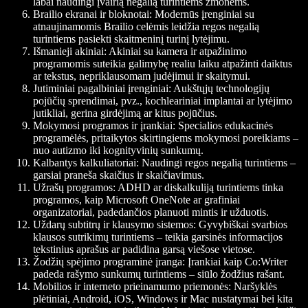
labai naudingi įvairią negalią turintiems žmonėms.
Brailio ekranai ir bloknotai: Modernūs įrenginiai su
atnaujinamomis Brailio celėmis leidžia regos negalią
turintiems pasiekti skaitmeninį turinį lytėjimu.
Išmanieji akiniai: Akiniai su kamera ir atpažinimo
programomis suteikia galimybę realiu laiku atpažinti daiktus
ar tekstus, nepriklausomam judėjimui ir skaitymui.
Jutiminiai pagalbiniai įrenginiai: Aukštųjų technologijų
pojūčių sprendimai, pvz., kochleariniai implantai ar lytėjimo
jutikliai, gerina girdėjimą ar kitus pojūčius.
Mokymosi programos ir įrankiai: Specialios edukacinės
programėlės, pritaikytos skirtingiems mokymosi poreikiams –
nuo autizmo iki kognityvinių sunkumų.
Kalbantys kalkuliatoriai: Naudingi regos negalią turintiems –
garsiai praneša skaičius ir skaičiavimus.
Užrašų programos: ADHD ar diskalkuliją turintiems tinka
programos, kaip Microsoft OneNote ar grafiniai
organizatoriai, padedančios planuoti mintis ir užduotis.
Uždarų subtitrų ir klausymo sistemos: Gyvybiškai svarbios
klausos sutrikimų turintiems – teikia garsinės informacijos
tekstinius aprašus ar padidina garsą viešose vietose.
Žodžių spėjimo programinė įranga: Įrankiai kaip Co:Writer
padeda rašymo sunkumų turintiems – siūlo žodžius rašant.
Mobilios ir interneto prieinamumo priemonės: Naršyklės
plėtiniai, Android, iOS, Windows ir Mac nustatymai bei kita