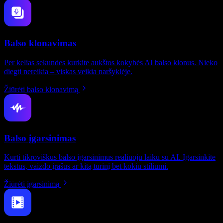
Balso klonavimas
Per kelias sekundes kurkite aukštos kokybės AI balso klonus. Nieko
diegti nereikia – viskas veikia naršyklėje.
Žiūrėti balso klonavimą
Balso įgarsinimas
Kurti tikroviškus balso įgarsinimus realiuoju laiku su AI. Įgarsinkite
tekstus, vaizdo įrašus ar kitą turinį bet kokiu stiliumi.
Žiūrėti įgarsinimą