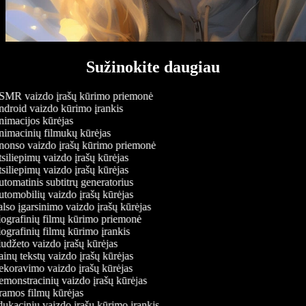
Sužinokite daugiau
MR vaizdo įrašų kūrimo priemonė
droid vaizdo kūrimo įrankis
imacijos kūrėjas
imacinių filmukų kūrėjas
onso vaizdo įrašų kūrimo priemonė
siliepimų vaizdo įrašų kūrėjas
siliepimų vaizdo įrašų kūrėjas
tomatinis subtitrų generatorius
tomobilių vaizdo įrašų kūrėjas
lso įgarsinimo vaizdo įrašų kūrėjas
ografinių filmų kūrimo priemonė
ografinių filmų kūrimo įrankis
udžeto vaizdo įrašų kūrėjas
inų tekstų vaizdo įrašų kūrėjas
koravimo vaizdo įrašų kūrėjas
monstracinių vaizdo įrašų kūrėjas
amos filmų kūrėjas
ukacinių vaizdo įrašų kūrimo įrankis