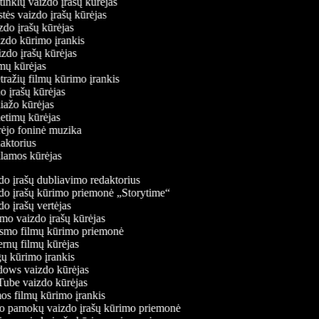
ų tinklų vaizdo įrašų kūrėjas
stės vaizdo įrašų kūrėjas
izdo įrašų kūrėjas
izdo kūrimo įrankis
izdo įrašų kūrėjas
ilmų kūrėjas
tražių filmų kūrimo įrankis
do įrašų kūrėjas
liažo kūrėjas
ietimų kūrėjas
ūrėjo foninė muzika
daktorius
klamos kūrėjas
o įrašų dubliavimo redaktorius
o įrašų kūrimo priemonė „Storytime“
o įrašų vertėjas
o vaizdo įrašų kūrėjas
mo filmų kūrimo priemonė
rnų filmų kūrėjas
 kūrimo įrankis
ws vaizdo kūrėjas
be vaizdo kūrėjas
s filmų kūrimo įrankis
 pamokų vaizdo įrašų kūrimo priemonė