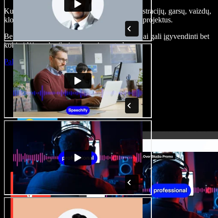
Kurkite įgarsinimus, pridėkite nemokamų iliustracijų, garsų, vaizdų,
klonuokite balsą – kurkite pilnus, įspūdingus projektus.
Be jokių mokymų ir viskas naršyklėje – kūrėjai gali įgyvendinti bet
kokią idėją, neberibojami senųjų metodų.
Paleisti studiją