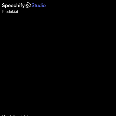
Rašykite 5× greičiau naudodami diktavimą balsu
Produktai
Sužinokite daugiau