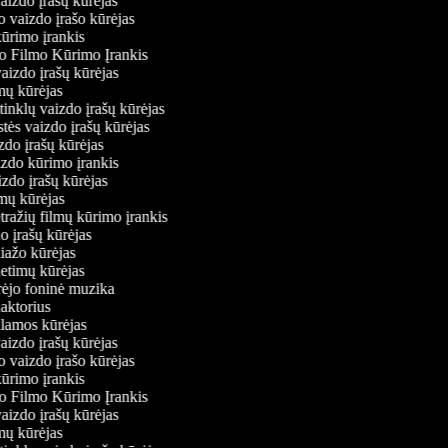
vaizdo įrašų kūrėjas
o vaizdo įrašo kūrėjas
kūrimo įrankis
io Filmo Kūrimo Įrankis
 vaizdo įrašų kūrėjas
lmų kūrėjas
ų tinklų vaizdo įrašų kūrėjas
stės vaizdo įrašų kūrėjas
izdo įrašų kūrėjas
izdo kūrimo įrankis
izdo įrašų kūrėjas
ilmų kūrėjas
tražių filmų kūrimo įrankis
do įrašų kūrėjas
liažo kūrėjas
ietimų kūrėjas
ūrėjo foninė muzika
daktorius
klamos kūrėjas
vaizdo įrašų kūrėjas
o vaizdo įrašo kūrėjas
kūrimo įrankis
io Filmo Kūrimo Įrankis
 vaizdo įrašų kūrėjas
lmų kūrėjas