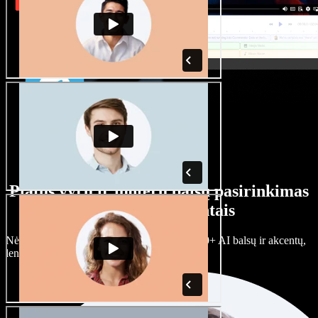
Platus vyrų ir moterų balsų pasirinkimas
su įvairiais akcentais
Nėra dviejų vienodų projektų. Rinkitės iš 100+ AI balsų ir akcentų,
lengvai juos prisitaikykite.