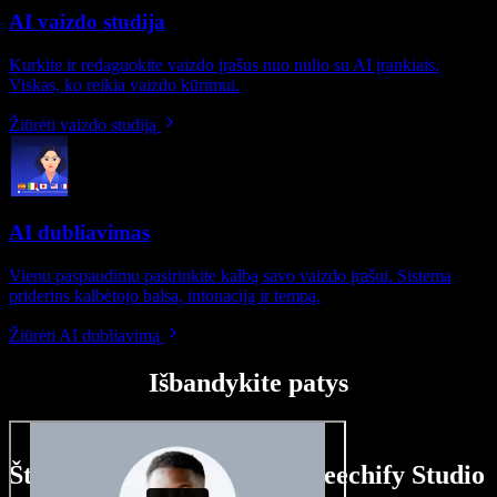
AI vaizdo studija
Kurkite ir redaguokite vaizdo įrašus nuo nulio su AI įrankiais.
Viskas, ko reikia vaizdo kūrimui.
Žiūrėti vaizdo studiją
AI dubliavimas
Vienu paspaudimu pasirinkite kalbą savo vaizdo įrašui. Sistema
priderins kalbėtojo balsą, intonaciją ir tempą.
Žiūrėti AI dubliavimą
Išbandykite patys
Štai ką galite nuveikti su Speechify Studio