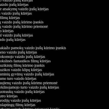
o vaizdo įrašų kūrėjas
vaizdo įrašų kūrėjas
ir atsakymų vaizdo įrašų kūrėjas
 vaizdo įrašų kūrėjas
 filmų kūrėjas
 vaizdo įrašų kūrimo įrankis
ių vaizdo įrašų kūrimo priemonė
do kūrėjas
l vaizdo įrašų kūrėjas
zdo įrašų kūrėjas
kiažo pamokų vaizdo įrašų kūrimo įrankis
no vaizdo įrašų kūrėjas
komojo vaizdo įrašų kūrėjas
kslinės fantastikos filmų kūrėjas
zikinių filmų kūrimo įrankis
zikos vaizdo klipų kūrėjas
minių gyvūnų vaizdo įrašų kūrėjas
mo turo vaizdo kūrėjas
ujienų vaizdo įrašų kūrimo priemonė
kilnojamojo turto vaizdo įrašų kūrėjas
otraukų vaizdo įrašų kūrėjas
tro kūrėjas
rodijų vaizdo įrašų kūrėjas
slaptingų filmų kūrėjas