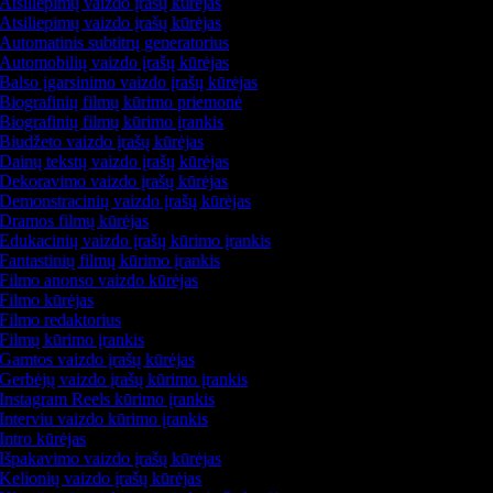
Atsiliepimų vaizdo įrašų kūrėjas
Atsiliepimų vaizdo įrašų kūrėjas
Automatinis subtitrų generatorius
Automobilių vaizdo įrašų kūrėjas
Balso įgarsinimo vaizdo įrašų kūrėjas
Biografinių filmų kūrimo priemonė
Biografinių filmų kūrimo įrankis
Biudžeto vaizdo įrašų kūrėjas
Dainų tekstų vaizdo įrašų kūrėjas
Dekoravimo vaizdo įrašų kūrėjas
Demonstracinių vaizdo įrašų kūrėjas
Dramos filmų kūrėjas
Edukacinių vaizdo įrašų kūrimo įrankis
Fantastinių filmų kūrimo įrankis
Filmo anonso vaizdo kūrėjas
Filmo kūrėjas
Filmo redaktorius
Filmų kūrimo įrankis
Gamtos vaizdo įrašų kūrėjas
Gerbėjų vaizdo įrašų kūrimo įrankis
Instagram Reels kūrimo įrankis
Interviu vaizdo kūrimo įrankis
Intro kūrėjas
Išpakavimo vaizdo įrašų kūrėjas
Kelionių vaizdo įrašų kūrėjas