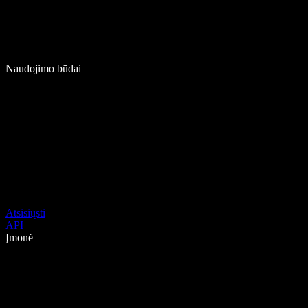
Naudojimo būdai
Atsisiųsti
API
Įmonė