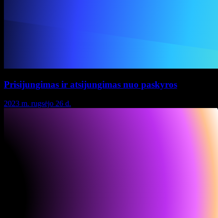
Prisijungimas ir atsijungimas nuo paskyros
2023 m. rugsėjo 26 d.