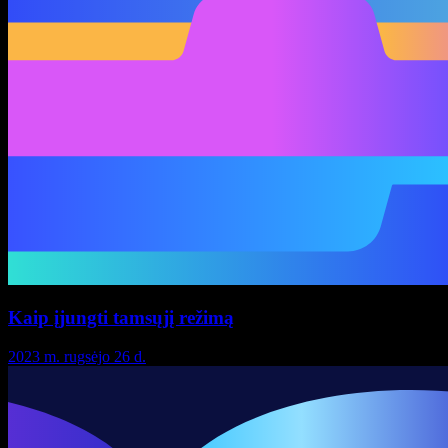
Kaip įjungti tamsųjį režimą
2023 m. rugsėjo 26 d.