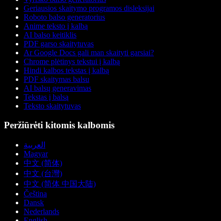
Geriausios skaitymo programos disleksijai
Roboto balso generatorius
Anime teksto į kalbą
AI balso keitiklis
PDF garso skaitytuvas
Ar Google Docs gali man skaityti garsiai?
Chrome plėtinys tekstui į kalbą
Hindi kalbos tekstas į kalbą
PDF skaitymas balsu
AI balsų generavimas
Tekstas į balsą
Teksto skaitytuvas
Peržiūrėti kitomis kalbomis
العربية
Magyar
中文 (简体)
中文 (台灣)
中文 (简体 中国大陆)
Čeština
Dansk
Nederlands
English