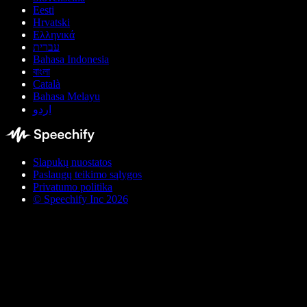
Eesti
Hrvatski
Ελληνικά
עברית
Bahasa Indonesia
বাংলা
Català
Bahasa Melayu
اردو
Slapukų nuostatos
Paslaugų teikimo sąlygos
Privatumo politika
© Speechify Inc 2026