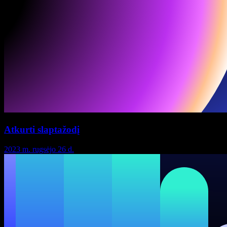
Atkurti slaptažodį
2023 m. rugsėjo 26 d.