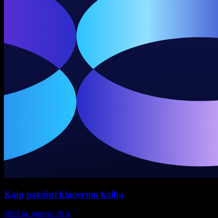
Kaip pakeisti klausymo kalbą
2023 m. rugsėjo 26 d.