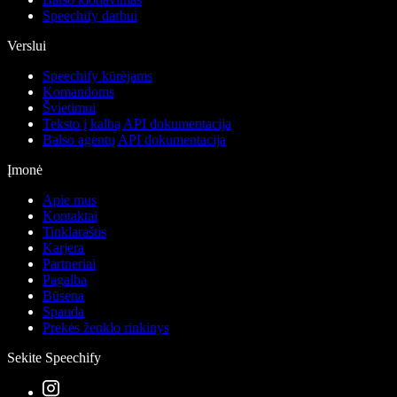
Speechify darbui
Verslui
Speechify kūrėjams
Komandoms
Švietimui
Teksto į kalbą API dokumentacija
Balso agentų API dokumentacija
Įmonė
Apie mus
Kontaktai
Tinklaraštis
Karjera
Partneriai
Pagalba
Būsena
Spauda
Prekės ženklo rinkinys
Sekite Speechify