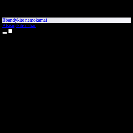
Išbandykite nemokamai
Atsisiųskite dabar
Produktai
Teksto skaitymas balsu
iPhone ir iPad programėlės
Android programėlė
Chrome plėtinys
Edge plėtinys
Interneto programėlė
Mac programėlė
Windows programėlė