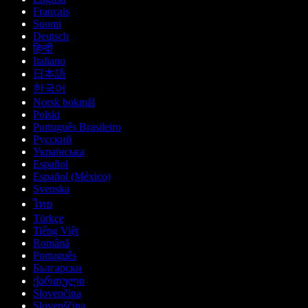
Français
Suomi
Deutsch
हिन्दी
Italiano
日本語
한국어
Norsk bokmål
Polski
Português Brasileiro
Русский
Українська
Español
Español (México)
Svenska
ไทย
Türkçe
Tiếng Việt
Română
Português
Български
ქართული
Slovenčina
Slovenščina