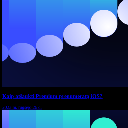
Kaip atšaukti Premium prenumeratą iOS?
2023 m. rugsėjo 26 d.