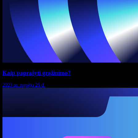
Kaip paprašyti grąžinimo?
2023 m. rugsėjo 26 d.