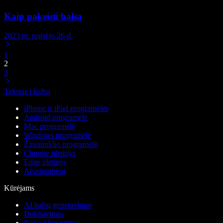
Kaip pakeisti balsą
2023 m. rugsėjo 26 d.
1
2
3
Tekstas į kalbą
iPhone ir iPad programėlės
Android programėlė
Mac programėlė
Windows programėlė
Žiniatinklio programėlė
Chrome plėtinys
Edge plėtinys
Atsisiuntimai
Kūrėjams
AI balsų generavimas
Dubliavimas
Balso klonavimas