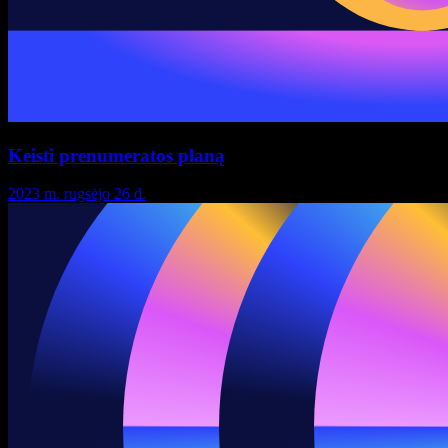
Keisti prenumeratos planą
2023 m. rugsėjo 26 d.