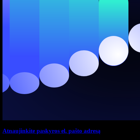
Atnaujinkite paskyros el. pašto adresą