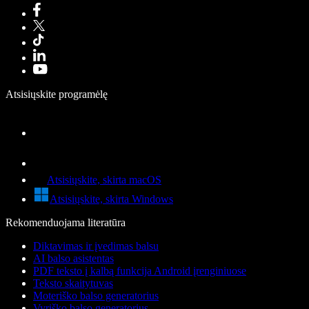
Atsisiųskite programėlę
Atsisiųskite, skirta macOS
Atsisiųskite, skirta Windows
Rekomenduojama literatūra
Diktavimas ir įvedimas balsu
AI balso asistentas
PDF teksto į kalbą funkcija Android įrenginiuose
Teksto skaitytuvas
Moteriško balso generatorius
Vyriško balso generatorius