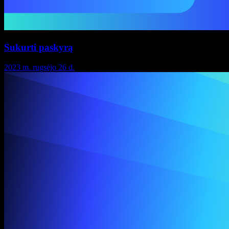
Sukurti paskyrą
2023 m. rugsėjo 26 d.