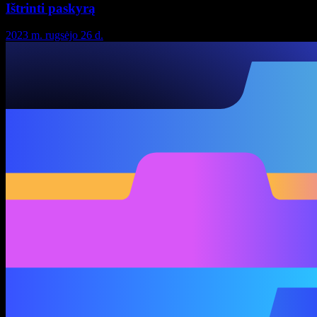
Ištrinti paskyrą
2023 m. rugsėjo 26 d.