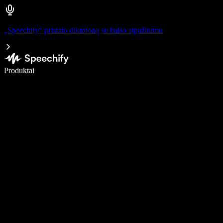
„Speechify“ pristato diktofoną su balso atpažinimu
Rašykite 5× greičiau naudodami diktavimą balsu
Produktai
Sužinokite daugiau