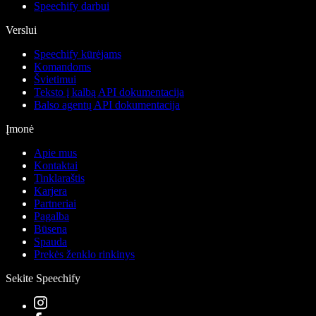
Speechify darbui
Verslui
Speechify kūrėjams
Komandoms
Švietimui
Teksto į kalbą API dokumentacija
Balso agentų API dokumentacija
Įmonė
Apie mus
Kontaktai
Tinklaraštis
Karjera
Partneriai
Pagalba
Būsena
Spauda
Prekės ženklo rinkinys
Sekite Speechify