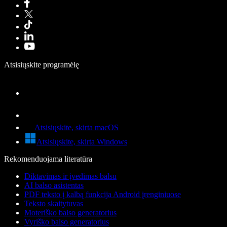
Atsisiųskite programėlę
Atsisiųskite, skirta macOS
Atsisiųskite, skirta Windows
Rekomenduojama literatūra
Diktavimas ir įvedimas balsu
AI balso asistentas
PDF teksto į kalbą funkcija Android įrenginiuose
Teksto skaitytuvas
Moteriško balso generatorius
Vyriško balso generatorius