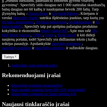
jį „esminiu ištekliumi, padedančiu žmonėms gyventi visavertį
gyvenimą“. Speechify siūlo daugiau nei 1 000 natūraliai skambančių
balsų daugiau nei 60 kalbų ir naudojamas beveik 200 šalių. Tarp
įžymybių balsų –
Snoop Dogg
ir
Gwyneth Paltrow
. Kūrėjams ir
verslui
Speechify Studio
suteikia išplėstinius įrankius, tarp kurių yra
AI balso generatorius
,
AI balso klonavimas
,
AI dubliavimas
ir
AI
balso keitiklis
. Speechify taip pat aprūpina pažangius produktus
kokybišku ir ekonomišku
teksto į kalbą API
. Apie mus rašė
The
Wall Street Journal
,
CNBC
,
Forbes
,
TechCrunch
ir kiti didieji
naujienų portalai, todėl Speechify yra didžiausias teksto į kalbą
teikėjas pasaulyje. Apsilankykite
speechify.com/news
,
speechify.com/blog
ir
speechify.com/press
ir sužinokite daugiau.
Turinys
Sužinokite, kaip pakeisti kalbą
Rekomenduojami įrašai
Klausykite svetainių programėlėje
Kaip pradėti naudotis Speechify iOS programėle?
Klausykitės svetainių su Safari plėtiniu iOS
Naujausi tinklaraščio įrašai