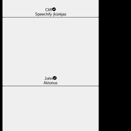
Cliff
Speechify įkūrėjas
John
Aktorius