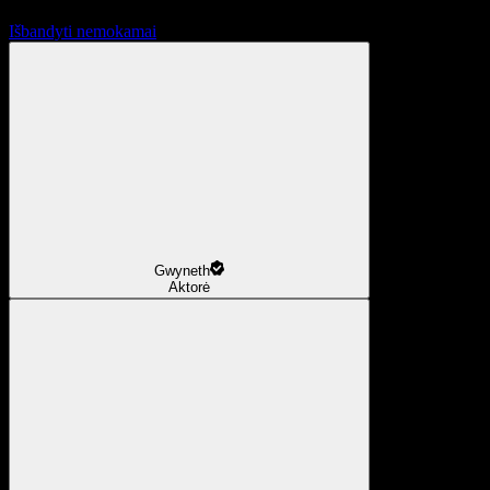
Išbandyti nemokamai
Gwyneth
Aktorė