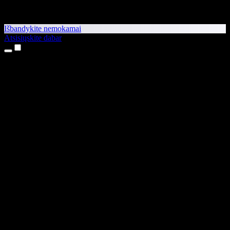
Išbandykite nemokamai
Atsisiųskite dabar
Produktai
Teksto skaitymas balsu
iPhone ir iPad programėlės
Android programėlė
Chrome plėtinys
Edge plėtinys
Interneto programėlė
Mac programėlė
Windows programėlė