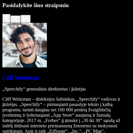
Pasidalykite šiuo straipsniu
Cliff Weitzman
„Speechify“ generalinis direktorius / įkūrėjas
Cliff Weitzman – disleksijos šalininkas, „Speechify“ vadovas ir
įkūrėjas. „Speechify“ – pirmaujanti pasaulyje teksto į kalbą
programa, turinti daugiau nei 100 000 penkių žvaigždučių
įvertinimų ir lyderiaujanti „App Store“ naujienų ir žurnalų
kategorijoje. 2017 m. „Forbes“ jį įtraukė į „30 iki 30“ sąrašą už
indėlį didinant interneto prieinamumą žmonėms su mokymosi
sutrikimais. Apie jį rašė „EdSurge“, „Inc.“, „PC Mag“,