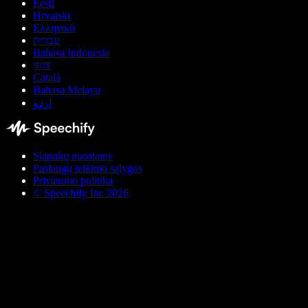
Eesti
Hrvatski
Ελληνικά
עברית
Bahasa Indonesia
বাংলা
Català
Bahasa Melayu
اردو
Slapukų nuostatos
Paslaugų teikimo sąlygos
Privatumo politika
© Speechify Inc 2026