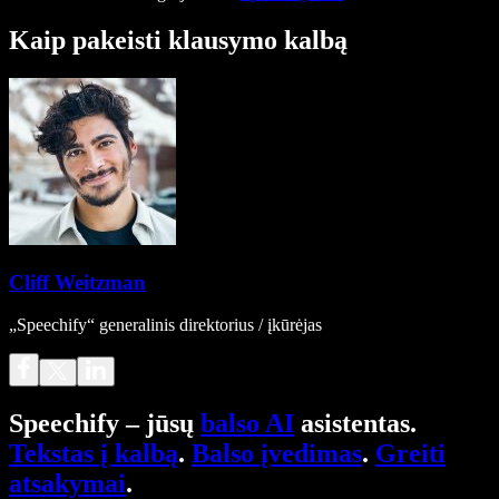
Kaip pakeisti klausymo kalbą
Cliff Weitzman
„Speechify“ generalinis direktorius / įkūrėjas
Speechify – jūsų
balso AI
asistentas.
Tekstas į kalbą
.
Balso įvedimas
.
Greiti
atsakymai
.