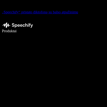
„Speechify“ pristato diktofoną su balso atpažinimu
Rašykite 5× greičiau naudodami diktavimą balsu
Produktai
Sužinokite daugiau