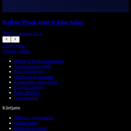
Įkelkite Word, epub ir kitus failus
K
2023 m. rugsėjo 26 d.
2
Žiūrėti visus
Tekstas į kalbą
iPhone ir iPad programėlės
Android programėlė
Mac programėlė
Windows programėlė
Žiniatinklio programėlė
Chrome plėtinys
Edge plėtinys
Atsisiuntimai
Kūrėjams
AI balsų generavimas
Dubliavimas
Balso klonavimas