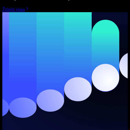
Žiūrėti visus