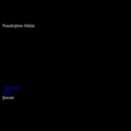
Naudojimo būdai
Atsisiųsti
API
Įmonė