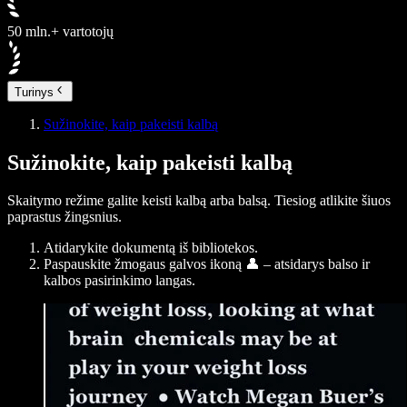
50 mln.+ vartotojų
Turinys
Sužinokite, kaip pakeisti kalbą
Sužinokite, kaip pakeisti kalbą
Skaitymo režime galite keisti kalbą arba balsą. Tiesiog atlikite šiuos
paprastus žingsnius.
Atidarykite dokumentą iš bibliotekos.
Paspauskite žmogaus galvos ikoną 👤 – atsidarys balso ir
kalbos pasirinkimo langas.