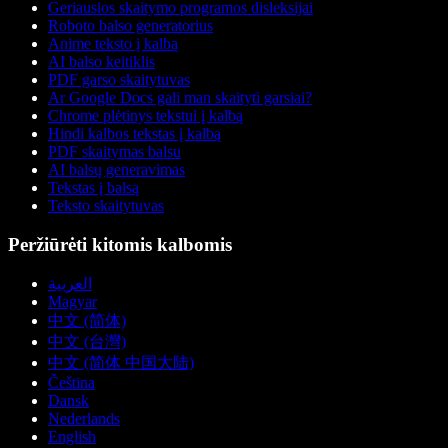
Geriausios skaitymo programos disleksijai
Roboto balso generatorius
Anime teksto į kalbą
AI balso keitiklis
PDF garso skaitytuvas
Ar Google Docs gali man skaityti garsiai?
Chrome plėtinys tekstui į kalbą
Hindi kalbos tekstas į kalbą
PDF skaitymas balsu
AI balsų generavimas
Tekstas į balsą
Teksto skaitytuvas
Peržiūrėti kitomis kalbomis
العربية
Magyar
中文 (简体)
中文 (台灣)
中文 (简体 中国大陆)
Čeština
Dansk
Nederlands
English