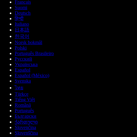
Français
Suomi
Deutsch
हिन्दी
Italiano
日本語
한국어
Norsk bokmål
Polski
Português Brasileiro
Русский
Українська
Español
Español (México)
Svenska
ไทย
Türkçe
Tiếng Việt
Română
Português
Български
ქართული
Slovenčina
Slovenščina