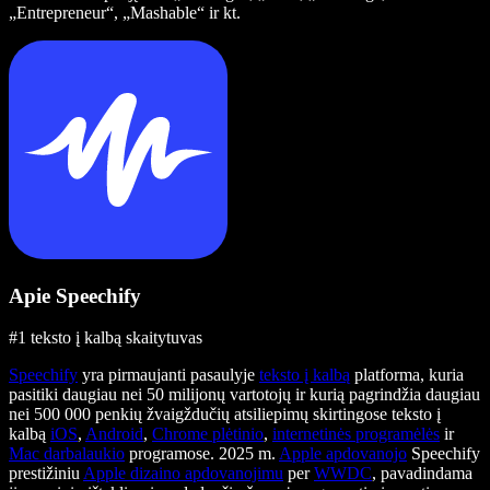
„Entrepreneur“, „Mashable“ ir kt.
Apie Speechify
#1 teksto į kalbą skaitytuvas
Speechify
yra pirmaujanti pasaulyje
teksto į kalbą
platforma, kuria
pasitiki daugiau nei 50 milijonų vartotojų ir kurią pagrindžia daugiau
nei 500 000 penkių žvaigždučių atsiliepimų skirtingose teksto į
kalbą
iOS
,
Android
,
Chrome plėtinio
,
internetinės programėlės
ir
Mac darbalaukio
programose. 2025 m.
Apple apdovanojo
Speechify
prestižiniu
Apple dizaino apdovanojimu
per
WWDC
, pavadindama