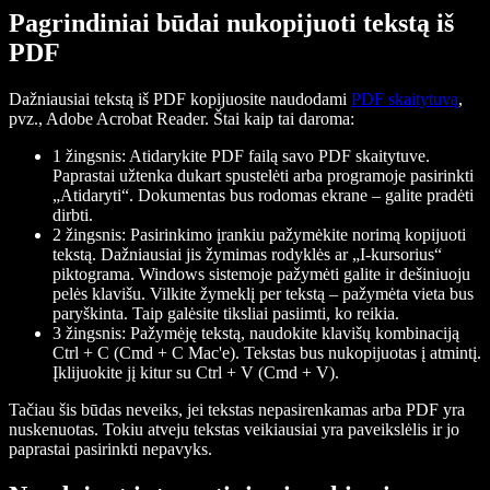
Pagrindiniai būdai nukopijuoti tekstą iš
PDF
Dažniausiai tekstą iš PDF kopijuosite naudodami
PDF skaitytuvą
,
pvz., Adobe Acrobat Reader. Štai kaip tai daroma:
1 žingsnis
: Atidarykite PDF failą savo PDF skaitytuve.
Paprastai užtenka dukart spustelėti arba programoje pasirinkti
„Atidaryti“. Dokumentas bus rodomas ekrane – galite pradėti
dirbti.
2 žingsnis
: Pasirinkimo įrankiu pažymėkite norimą kopijuoti
tekstą. Dažniausiai jis žymimas rodyklės ar „I-kursorius“
piktograma. Windows sistemoje pažymėti galite ir dešiniuoju
pelės klavišu. Vilkite žymeklį per tekstą – pažymėta vieta bus
paryškinta. Taip galėsite tiksliai pasiimti, ko reikia.
3 žingsnis
: Pažymėję tekstą, naudokite klavišų kombinaciją
Ctrl + C (Cmd + C Mac'e). Tekstas bus nukopijuotas į atmintį.
Įklijuokite jį kitur su Ctrl + V (Cmd + V).
Tačiau šis būdas neveiks, jei tekstas nepasirenkamas arba PDF yra
nuskenuotas. Tokiu atveju tekstas veikiausiai yra paveikslėlis ir jo
paprastai pasirinkti nepavyks.