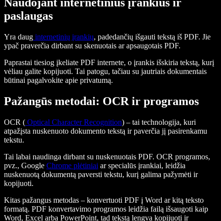
Naudojant internetinius įrankius ir
paslaugas
Yra daug
internetinių įrankių
, padedančių išgauti tekstą iš PDF. Jie
ypač praverčia dirbant su skenuotais ar apsaugotais PDF.
Paprastai tiesiog įkeliate PDF internete, o įrankis išskiria tekstą, kurį
vėliau galite kopijuoti. Tai patogu, tačiau su jautriais dokumentais
būtinai pagalvokite apie privatumą.
Pažangūs metodai: OCR ir programos
OCR (
Optical Character Recognition
) – tai technologija, kuri
atpažįsta nuskenuoto dokumento tekstą ir paverčia jį pasirenkamu
tekstu.
Tai labai naudinga dirbant su nuskenuotais PDF. OCR programos,
pvz., Google
Chrome plėtiniai
ar specialūs įrankiai, leidžia
nuskenuotą dokumentą paversti tekstu, kurį galima pažymėti ir
kopijuoti.
Kitas pažangus metodas – konvertuoti PDF į Word ar kitą teksto
formatą. PDF konvertavimo programos leidžia failą išsaugoti kaip
Word, Excel arba PowerPoint, tad tekstą lengva kopijuoti ir