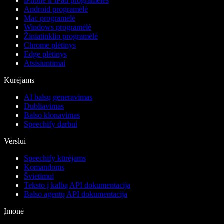
iPhone ir iPad programėlės
Android programėlė
Mac programėlė
Windows programėlė
Žiniatinklio programėlė
Chrome plėtinys
Edge plėtinys
Atsisiuntimai
Kūrėjams
AI balsų generavimas
Dubliavimas
Balso klonavimas
Speechify darbui
Verslui
Speechify kūrėjams
Komandoms
Švietimui
Teksto į kalbą API dokumentacija
Balso agentų API dokumentacija
Įmonė