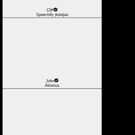
Cliff
Speechify įkūrėjas
John
Aktorius