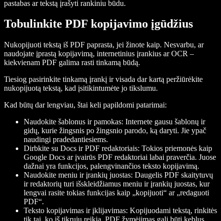
pastabas ar tekstą įrašyti rankiniu būdu.
Tobulinkite PDF kopijavimo įgūdžius
Nukopijuoti tekstą iš PDF paprasta, jei žinote kaip. Nesvarbu, ar
naudojate įprastą kopijavimą, internetinius įrankius ar OCR –
kiekvienam PDF galima rasti tinkamą būdą.
Tiesiog pasirinkite tinkamą įrankį ir visada dar kartą peržiūrėkite
nukopijuotą tekstą, kad įsitikintumėte jo tikslumu.
Kad būtų dar lengviau, štai keli papildomi patarimai:
Naudokite šablonus ir pamokas
: Internete gausu šablonų ir
gidų, kurie žingsnis po žingsnio parodo, ką daryti. Jie ypač
naudingi pradedantiesiems.
Dirbkite su Docs ir PDF redaktoriais
: Tokios priemonės kaip
Google Docs ar įvairūs PDF redaktoriai labai praverčia. Juose
dažnai yra funkcijos, palengvinančios teksto kopijavimą.
Naudokite meniu ir įrankių juostas
: Daugelis PDF skaitytuvų
ir redaktorių turi išskleidžiamus meniu ir įrankių juostas, kur
lengvai rasite tokias funkcijas kaip „kopijuoti“ ar „redaguoti
PDF“.
Teksto kopijavimas ir įklijavimas
: Kopijuodami tekstą, rinkitės
tik tai, ko iš tikrųjų reikia. PDF žymėjimas gali būti keblus,