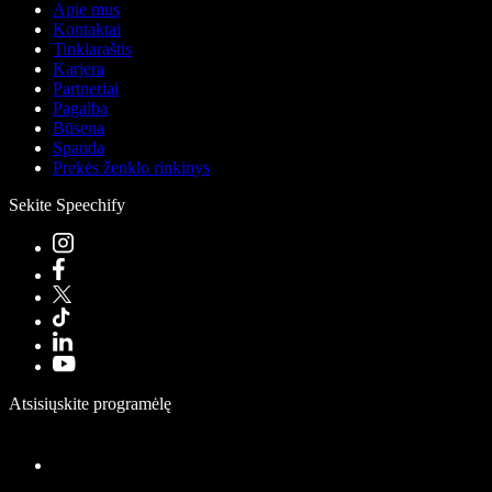
Apie mus
Kontaktai
Tinklaraštis
Karjera
Partneriai
Pagalba
Būsena
Spauda
Prekės ženklo rinkinys
Sekite Speechify
Atsisiųskite programėlę