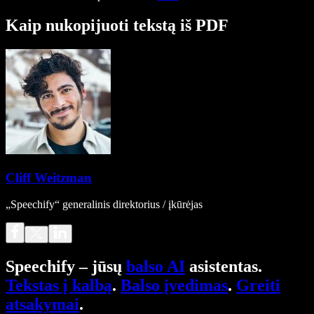
Kaip nukopijuoti tekstą iš PDF
Cliff Weitzman
„Speechify“ generalinis direktorius / įkūrėjas
Speechify – jūsų
balso AI
asistentas.
Tekstas į kalbą
.
Balso įvedimas
.
Greiti
atsakymai
.