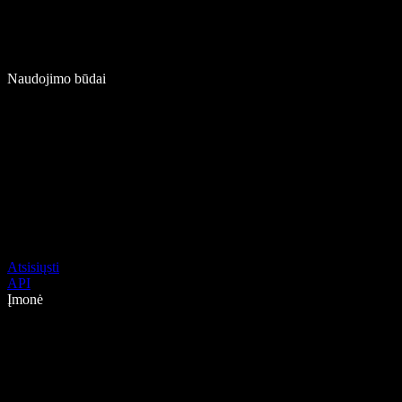
Naudojimo būdai
Atsisiųsti
API
Įmonė