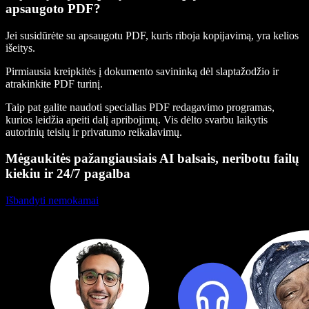
apsaugoto PDF?
Jei susidūrėte su apsaugotu PDF, kuris riboja kopijavimą, yra kelios
išeitys.
Pirmiausia kreipkitės į dokumento savininką dėl slaptažodžio ir
atrakinkite PDF turinį.
Taip pat galite naudoti specialias PDF redagavimo programas,
kurios leidžia apeiti dalį apribojimų. Vis dėlto svarbu laikytis
autorinių teisių ir privatumo reikalavimų.
Mėgaukitės pažangiausiais AI balsais, neribotu failų
kiekiu ir 24/7 pagalba
Išbandyti nemokamai