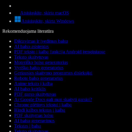
Atsisiųskite, skirta macOS
Atsisiųskite, skirta Windows
Rekomenduojama literatūra
Diktavimas ir įvedimas balsu
AI balso asistentas
PDF teksto į kalbą funkcija Android įrenginiuose
Teksto skaitytuvas
Moteriško balso generatorius
Vyriško balso generatorius
Geriausios skaitymo programos disleksijai
Roboto balso generatorius
Anime teksto į kalbą
AI balso keitiklis
PDF garso skaitytuvas
Ar Google Docs gali man skaityti garsiai?
Chrome plėtinys tekstui į kalbą
Hindi kalbos tekstas į kalbą
PDF skaitymas balsu
AI balsų generavimas
Tekstas į balsą
Teksto skaitytuvas