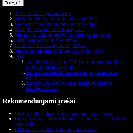
Turinys
PDF iššūkiai kopijuojant tekstą
Pagrindiniai būdai nukopijuoti tekstą iš PDF
Naudojant internetinius įrankius ir paslaugas
Pažangūs metodai: OCR ir programos
Patarimai tiksliam ir efektyviam teksto kopijavimui
Dažniausių problemų sprendimas
Tobulinkite PDF kopijavimo įgūdžius
Pagerinkite darbą su PDF naudodami Speechify
DUK
Ar galima konvertuoti PDF į kitą formatą, kad būtų
lengviau kopijuoti turinį?
Ar anotavimas PDF padeda kopijuojant konkretų
turinį?
Ką daryti, jei nepavyksta nukopijuoti teksto iš
apsaugoto PDF?
Rekomenduojami įrašai
Teksto į kalbą sintezatorius: paverskite žodžius balsu
Teksto skaitymas balsu Windows 7 nemokamai: Išlaisvinkite
balso galią
TTSReader kontaktai ir klientų aptarnavimas