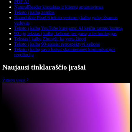
PDF AI
NaturalReader kontaktas ir klientų aptarnavimas
Teksto į kalbą zombis
Išnaudokite Pixel 6 teksto vertimo į kalbą galią: išsamus
vadovas
Teksto į kalbą YouTube kūrėjams: AI keičia turinio kūrimą
90-ųjų tekstas į kalbą: kelionė per garsą ir technologijas
Tekstas į kalbą Zhongli: ką verta žinoti
Teksto į kalbą 90-aisiais: retrospektyvi kelionė
Teksto į kalbą savo balsu: skaitmeninės komunikacijos
revoliucija
Naujausi tinklaraščio įrašai
Žiūrėti visus