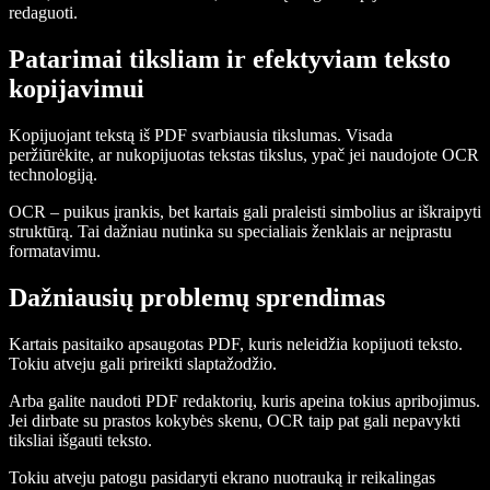
redaguoti.
Patarimai tiksliam ir efektyviam teksto
kopijavimui
Kopijuojant tekstą iš PDF svarbiausia tikslumas. Visada
peržiūrėkite, ar nukopijuotas tekstas tikslus, ypač jei naudojote OCR
technologiją.
OCR – puikus įrankis, bet kartais gali praleisti simbolius ar iškraipyti
struktūrą. Tai dažniau nutinka su specialiais ženklais ar neįprastu
formatavimu.
Dažniausių problemų sprendimas
Kartais pasitaiko apsaugotas PDF, kuris neleidžia kopijuoti teksto.
Tokiu atveju gali prireikti slaptažodžio.
Arba galite naudoti PDF redaktorių, kuris apeina tokius apribojimus.
Jei dirbate su prastos kokybės skenu, OCR taip pat gali nepavykti
tiksliai išgauti teksto.
Tokiu atveju patogu pasidaryti ekrano nuotrauką ir reikalingas