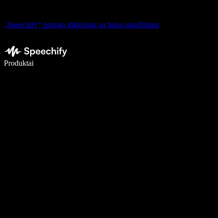
„Speechify“ pristato diktofoną su balso atpažinimu
Rašykite 5× greičiau naudodami diktavimą balsu
Produktai
Sužinokite daugiau