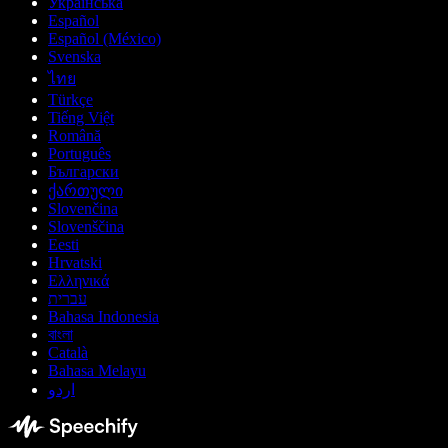
Українська
Español
Español (México)
Svenska
ไทย
Türkçe
Tiếng Việt
Română
Português
Български
ქართული
Slovenčina
Slovenščina
Eesti
Hrvatski
Ελληνικά
עברית
Bahasa Indonesia
বাংলা
Català
Bahasa Melayu
اردو