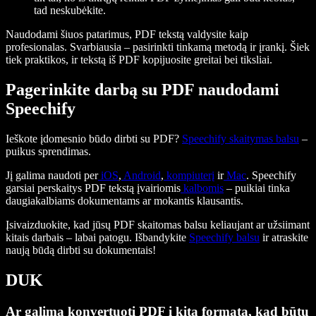
tad neskubėkite.
Naudodami šiuos patarimus, PDF tekstą valdysite kaip
profesionalas. Svarbiausia – pasirinkti tinkamą metodą ir įrankį. Šiek
tiek praktikos, ir tekstą iš PDF kopijuosite greitai bei tiksliai.
Pagerinkite darbą su PDF naudodami
Speechify
Ieškote įdomesnio būdo dirbti su PDF?
Speechify skaitymas balsu
–
puikus sprendimas.
Jį galima naudoti per
iOS
,
Android
,
kompiuterį
ir
Mac
. Speechify
garsiai perskaitys PDF tekstą įvairiomis
kalbomis
– puikiai tinka
daugiakalbiams dokumentams ar mokantis klausantis.
Įsivaizduokite, kad jūsų PDF skaitomas balsu keliaujant ar užsiimant
kitais darbais – labai patogu. Išbandykite
Speechify balsu
ir atraskite
naują būdą dirbti su dokumentais!
DUK
Ar galima konvertuoti PDF į kitą formatą, kad būtų