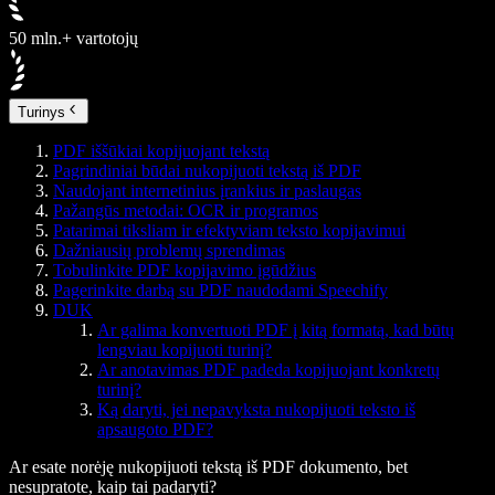
50 mln.+ vartotojų
Turinys
PDF iššūkiai kopijuojant tekstą
Pagrindiniai būdai nukopijuoti tekstą iš PDF
Naudojant internetinius įrankius ir paslaugas
Pažangūs metodai: OCR ir programos
Patarimai tiksliam ir efektyviam teksto kopijavimui
Dažniausių problemų sprendimas
Tobulinkite PDF kopijavimo įgūdžius
Pagerinkite darbą su PDF naudodami Speechify
DUK
Ar galima konvertuoti PDF į kitą formatą, kad būtų
lengviau kopijuoti turinį?
Ar anotavimas PDF padeda kopijuojant konkretų
turinį?
Ką daryti, jei nepavyksta nukopijuoti teksto iš
apsaugoto PDF?
Ar esate norėję nukopijuoti tekstą iš PDF dokumento, bet
nesupratote, kaip tai padaryti?