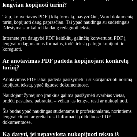
lengviau kopijuoti turinį?
Taip, konvertavus PDF į kitą formatą, pavyzdžiui, Word dokumentą,
turinį kopijuoti daug paprasčiau. Tai ypač naudinga su sudėtingais
išdėstymais ar kai reikia daug redaguoti tekstą.
Internete yra daugybė PDF keitiklių, galinčių konvertuoti PDF į
lengvai redaguojamus formatus, todėl tekstą patogu kopijuoti ir
koreguoti.
Ar anotavimas PDF padeda kopijuojant konkretų
turinį?
Anotavimas PDF labai padeda pasižymėti ir susiorganizuoti norimą
kopijuoti tekstą, ypač ilguose dokumentuose.
Naudojant žymėjimo įrankius galima pasižymėti svarbias vietas,
pridėti pastabas, pabraukti – vėliau jas lengva rasti ar nukopijuoti.
Šis būdas ypač naudingas studentams ir profesionalams, norintiems
lengvai cituoti ar greitai rasti informaciją dideliuose PDF
dokumentuose.
Ką daryti, jei nepavyksta nukopijuoti teksto iš