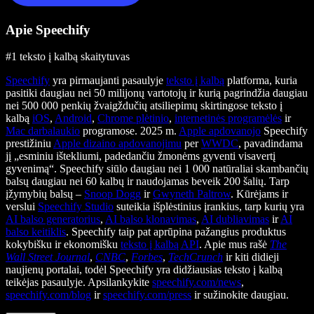
Apie Speechify
#1 teksto į kalbą skaitytuvas
Speechify
yra pirmaujanti pasaulyje
teksto į kalbą
platforma, kuria
pasitiki daugiau nei 50 milijonų vartotojų ir kurią pagrindžia daugiau
nei 500 000 penkių žvaigždučių atsiliepimų skirtingose teksto į
kalbą
iOS
,
Android
,
Chrome plėtinio
,
internetinės programėlės
ir
Mac darbalaukio
programose. 2025 m.
Apple apdovanojo
Speechify
prestižiniu
Apple dizaino apdovanojimu
per
WWDC
, pavadindama
jį „esminiu ištekliumi, padedančiu žmonėms gyventi visavertį
gyvenimą“. Speechify siūlo daugiau nei 1 000 natūraliai skambančių
balsų daugiau nei 60 kalbų ir naudojamas beveik 200 šalių. Tarp
įžymybių balsų –
Snoop Dogg
ir
Gwyneth Paltrow
. Kūrėjams ir
verslui
Speechify Studio
suteikia išplėstinius įrankius, tarp kurių yra
AI balso generatorius
,
AI balso klonavimas
,
AI dubliavimas
ir
AI
balso keitiklis
. Speechify taip pat aprūpina pažangius produktus
kokybišku ir ekonomišku
teksto į kalbą API
. Apie mus rašė
The
Wall Street Journal
,
CNBC
,
Forbes
,
TechCrunch
ir kiti didieji
naujienų portalai, todėl Speechify yra didžiausias teksto į kalbą
teikėjas pasaulyje. Apsilankykite
speechify.com/news
,
speechify.com/blog
ir
speechify.com/press
ir sužinokite daugiau.