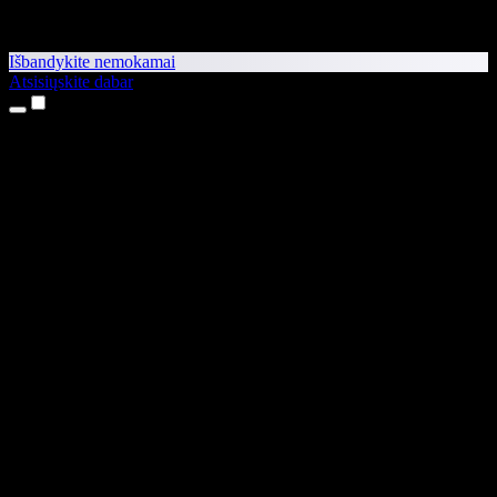
Išbandykite nemokamai
Atsisiųskite dabar
Produktai
Teksto skaitymas balsu
iPhone ir iPad programėlės
Android programėlė
Chrome plėtinys
Edge plėtinys
Interneto programėlė
Mac programėlė
Windows programėlė