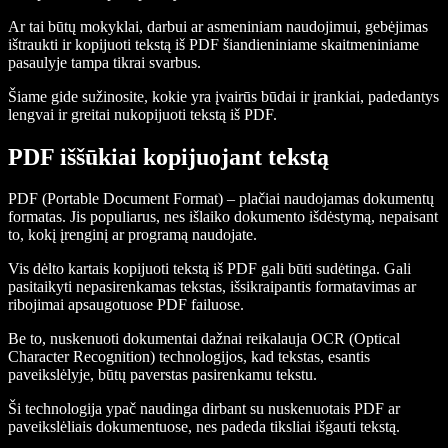
Ar tai būtų mokyklai, darbui ar asmeniniam naudojimui, gebėjimas
ištraukti ir kopijuoti tekstą iš PDF šiandieniniame skaitmeniniame
pasaulyje tampa tikrai svarbus.
Šiame gide sužinosite, kokie yra įvairūs būdai ir įrankiai, padedantys
lengvai ir greitai nukopijuoti tekstą iš PDF.
PDF iššūkiai kopijuojant tekstą
PDF (Portable Document Format) – plačiai naudojamas dokumentų
formatas. Jis populiarus, nes išlaiko dokumento išdėstymą, nepaisant
to, kokį įrenginį ar programą naudojate.
Vis dėlto kartais kopijuoti tekstą iš PDF gali būti sudėtinga. Gali
pasitaikyti nepasirenkamas tekstas, išsikraipantis formatavimas ar
ribojimai apsaugotuose PDF failuose.
Be to, nuskenuoti dokumentai dažnai reikalauja OCR (Optical
Character Recognition) technologijos, kad tekstas, esantis
paveikslėlyje, būtų paverstas pasirenkamu tekstu.
Ši technologija ypač naudinga dirbant su nuskenuotais PDF ar
paveikslėliais dokumentuose, nes padeda tiksliai išgauti tekstą.