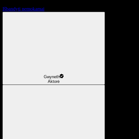
Išbandyti nemokamai
Gwyneth
Aktorė