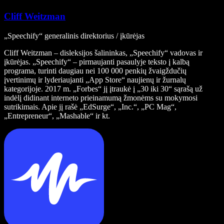
Cliff Weitzman
„Speechify“ generalinis direktorius / įkūrėjas
Cliff Weitzman – disleksijos šalininkas, „Speechify“ vadovas ir
įkūrėjas. „Speechify“ – pirmaujanti pasaulyje teksto į kalbą
programa, turinti daugiau nei 100 000 penkių žvaigždučių
įvertinimų ir lyderiaujanti „App Store“ naujienų ir žurnalų
kategorijoje. 2017 m. „Forbes“ jį įtraukė į „30 iki 30“ sąrašą už
indėlį didinant interneto prieinamumą žmonėms su mokymosi
sutrikimais. Apie jį rašė „EdSurge“, „Inc.“, „PC Mag“,
„Entrepreneur“, „Mashable“ ir kt.