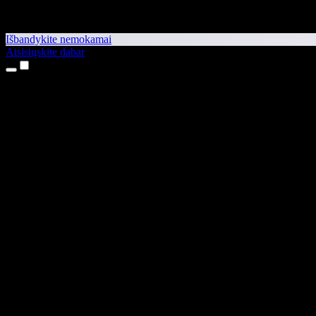
Išbandykite nemokamai
Atsisiųskite dabar
Produktai
Teksto skaitymas balsu
iPhone ir iPad programėlės
Android programėlė
Chrome plėtinys
Edge plėtinys
Interneto programėlė
Mac programėlė
Windows programėlė