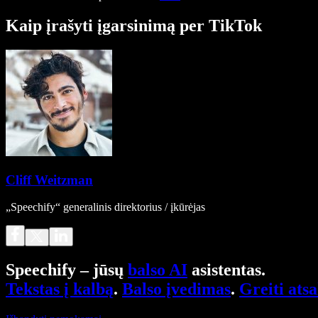
Kaip įrašyti įgarsinimą per TikTok
Cliff Weitzman
„Speechify“ generalinis direktorius / įkūrėjas
Speechify – jūsų
balso AI
asistentas.
Tekstas į kalbą
.
Balso įvedimas
.
Greiti ats