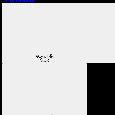
Išbandyti nemokamai
Gwyneth
Aktorė