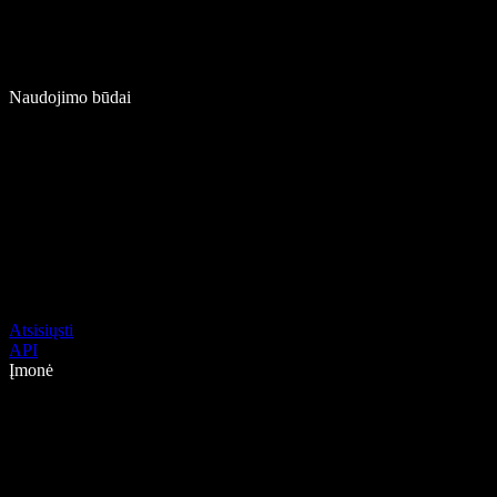
Naudojimo būdai
Atsisiųsti
API
Įmonė