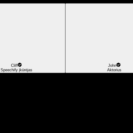
Cliff
John
Speechify įkūrėjas
Aktorius