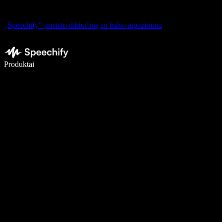
„Speechify“ pristato diktofoną su balso atpažinimu
Rašykite 5× greičiau naudodami diktavimą balsu
Produktai
Sužinokite daugiau