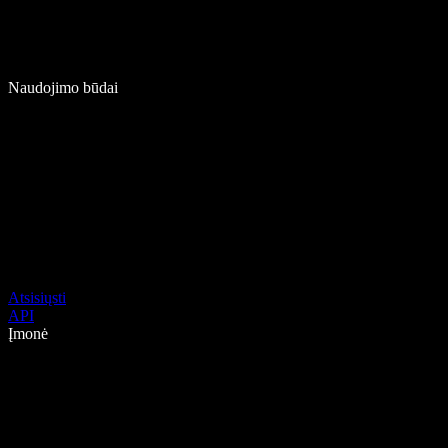
Naudojimo būdai
Atsisiųsti
API
Įmonė