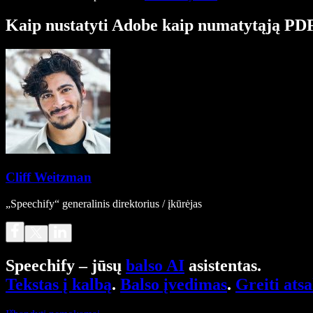
Kaip nustatyti Adobe kaip numatytąją PDF
Cliff Weitzman
„Speechify“ generalinis direktorius / įkūrėjas
Speechify – jūsų
balso AI
asistentas.
Tekstas į kalbą
.
Balso įvedimas
.
Greiti ats