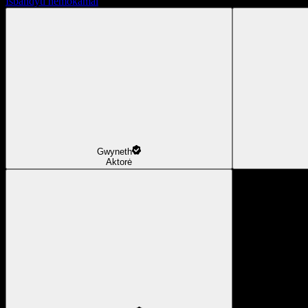
Išbandyti nemokamai
Gwyneth
Aktorė