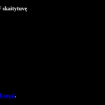
 skaitytuvę
akymai
.