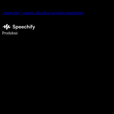
„Speechify“ pristato diktofoną su balso atpažinimu
Rašykite 5× greičiau naudodami diktavimą balsu
Produktai
Sužinokite daugiau