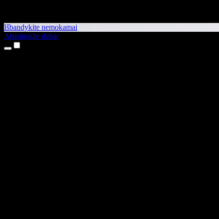
Išbandykite nemokamai
Atsisiųskite dabar
Produktai
Teksto skaitymas balsu
iPhone ir iPad programėlės
Android programėlė
Chrome plėtinys
Edge plėtinys
Interneto programėlė
Mac programėlė
Windows programėlė