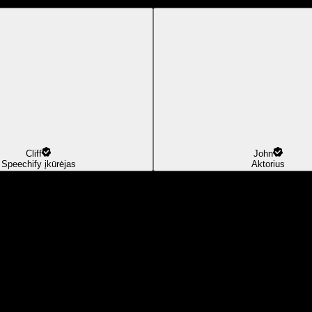
Cliff
John
Speechify įkūrėjas
Aktorius