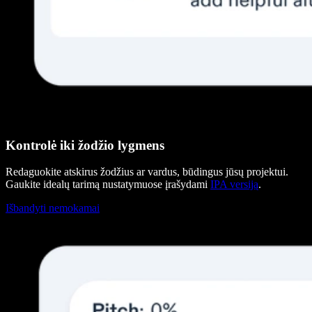
Kontrolė iki žodžio lygmens
Redaguokite atskirus žodžius ar vardus, būdingus jūsų projektui.
Gaukite idealų tarimą nustatymuose įrašydami
IPA versiją
.
Išbandyti nemokamai