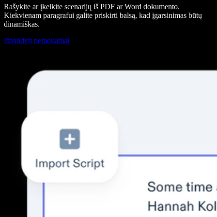
Rašykite ar įkelkite scenarijų iš PDF ar Word dokumento.
Kiekvienam paragrafui galite priskirti balsą, kad įgarsinimas būtų
dinamiškas.
Išbandyti nemokamai