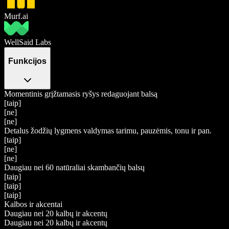
Murf.ai
WellSaid Labs
Funkcijos
Momentinis grįžtamasis ryšys redaguojant balsą
[taip]
[ne]
[ne]
Detalus žodžių lygmens valdymas tarimu, pauzėmis, tonu ir pan.
[taip]
[ne]
[ne]
Daugiau nei 60 natūraliai skambančių balsų
[taip]
[taip]
[taip]
Kalbos ir akcentai
Daugiau nei 20 kalbų ir akcentų
Daugiau nei 20 kalbų ir akcentų