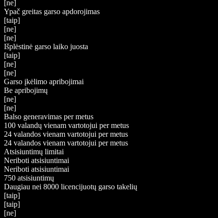
[ne]
Ypač greitas garso apdorojimas
[taip]
[ne]
[ne]
Išplėstinė garso laiko juosta
[taip]
[ne]
[ne]
Garso įkėlimo apribojimai
Be apribojimų
[ne]
[ne]
Balso generavimas per metus
100 valandų vienam vartotojui per metus
24 valandos vienam vartotojui per metus
24 valandos vienam vartotojui per metus
Atsisiuntimų limitai
Neriboti atsisiuntimai
Neriboti atsisiuntimai
750 atsisiuntimų
Daugiau nei 8000 licencijuotų garso takelių
[taip]
[taip]
[ne]