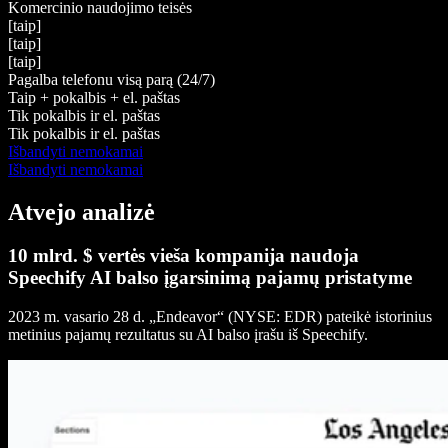
Komercinio naudojimo teisės
[taip]
[taip]
[taip]
Pagalba telefonu visą parą (24/7)
Taip + pokalbis + el. paštas
Tik pokalbis ir el. paštas
Tik pokalbis ir el. paštas
Išbandyti nemokamai
Išbandyti nemokamai
Atvejo analizė
10 mlrd. $ vertės vieša kompanija naudoja
Speechify AI balso įgarsinimą pajamų pristatyme
2023 m. vasario 28 d. „Endeavor“ (NYSE: EDR) pateikė istorinius
metinius pajamų rezultatus su AI balso įrašu iš Speechify.