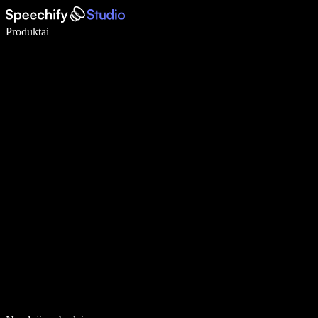
Rašykite 5× greičiau naudodami diktavimą balsu
Produktai
Sužinokite daugiau