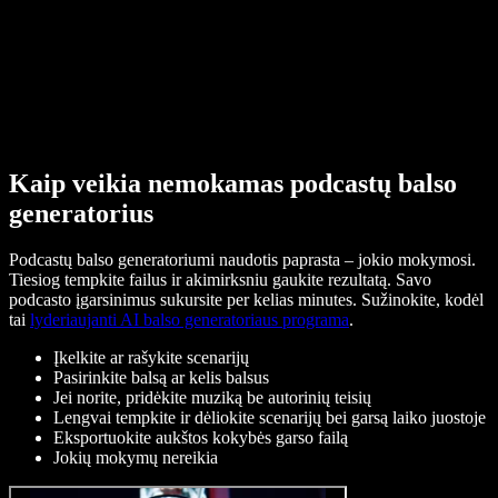
Kaip veikia nemokamas podcastų balso
generatorius
Podcastų balso generatoriumi naudotis paprasta – jokio mokymosi.
Tiesiog tempkite failus ir akimirksniu gaukite rezultatą. Savo
podcasto įgarsinimus sukursite per kelias minutes. Sužinokite, kodėl
tai
lyderiaujanti AI balso generatoriaus programa
.
Įkelkite ar rašykite scenarijų
Pasirinkite balsą ar kelis balsus
Jei norite, pridėkite muziką be autorinių teisių
Lengvai tempkite ir dėliokite scenarijų bei garsą laiko juostoje
Eksportuokite aukštos kokybės garso failą
Jokių mokymų nereikia