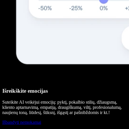
Išreikškite emocijas
Suteikite AI veikėjui emocijų: pyktį, pokalbio stilių, džiaugsmą,
kliento aptarnavimą, empatiją, draugiškumą, viltį, profesionalumą,
naujienų toną, liūdesį, šūksnį, išgąstį ar pašnibždomis ir kt.!
Išbandyti nemokamai